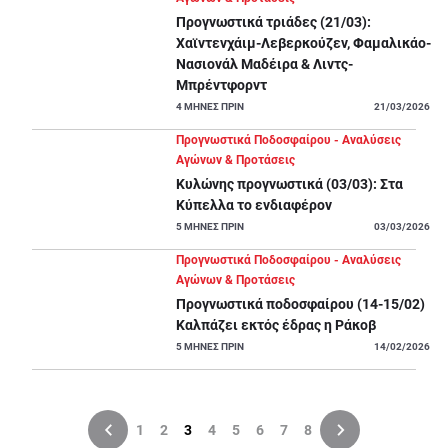
ΑΘΛΗΤΙΚΑ
Προγνωστικά τριάδες (21/03):
ΣΥΝΕΝΤΕΥΞΕΙΣ
Χαϊντενχάιμ-Λεβερκούζεν, Φαμαλικάο-
Νασιονάλ Μαδέιρα & Λιντς-
ΑΘΛΗΤΙΚΕΣ ΜΕΤΑΔΟΣΕΙΣ
Μπρέντφορντ
4
ΜΗΝΕΣ ΠΡΙΝ
21/03/2026
Εξυπηρέτηση Πελατών
Προγνωστικά Ποδοσφαίρου - Αναλύσεις
Αγώνων & Προτάσεις
Κυλώνης προγνωστικά (03/03): Στα
Κύπελλα το ενδιαφέρον
5
ΜΗΝΕΣ ΠΡΙΝ
03/03/2026
Προγνωστικά Ποδοσφαίρου - Αναλύσεις
Αγώνων & Προτάσεις
Προγνωστικά ποδοσφαίρου (14-15/02)
Καλπάζει εκτός έδρας η Ράκοβ
5
ΜΗΝΕΣ ΠΡΙΝ
14/02/2026
1
2
3
4
5
6
7
8