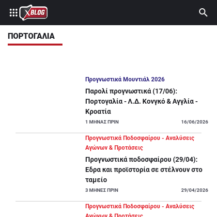
⚽ ΜΟΥΝΤΙΑΛ 2026
ΣΤΟΙΧΗΜΑ
ΠΟΡΤΟΓΑΛΙΑ
CASINO
ΠΡΟΓΝΩΣΤΙΚΑ ΤIPSTERS
Προγνωστικά Μουντιάλ 2026
Παρολί προγνωστικά (17/06):
ΠΡΟΓΝΩΣΤΙΚΑ ΚΑΤΗΓΟΡΙΕΣ
Πορτογαλία - Λ.Δ. Κονγκό & Αγγλία -
Κροατία
ΠΡΟΣΦΟΡΕΣ
1
ΜΗΝΑΣ ΠΡΙΝ
16/06/2026
ΔΙΑΓΩΝΙΣΜΟΙ
Προγνωστικά Ποδοσφαίρου - Αναλύσεις
Αγώνων & Προτάσεις
TSILI LEAGUE
Προγνωστικά ποδοσφαίρου (29/04):
RETRO
Έδρα και προϊστορία σε στέλνουν στο
ταμείο
BLOGS
3
ΜΗΝΕΣ ΠΡΙΝ
29/04/2026
QUIZ
Προγνωστικά Ποδοσφαίρου - Αναλύσεις
Αγώνων & Προτάσεις