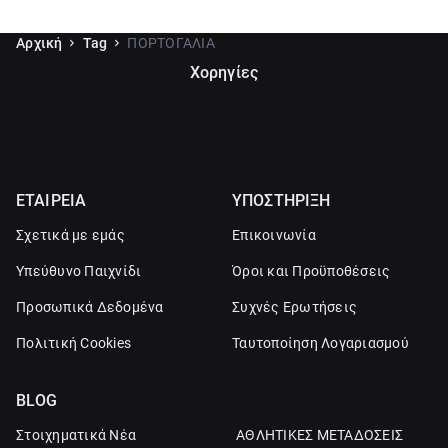
Αρχική
Tag
ΠΟΡΤΟΓΑΛΙΑ
Χορηγίες
ΕΤΑΙΡΕΙΑ
ΥΠΟΣΤΗΡΙΞΗ
Σχετικά με εμάς
Επικοινωνία
Υπεύθυνο Παιχνίδι
Όροι και Προϋποθέσεις
Προσωπικά Δεδομένα
Συχνές Ερωτήσεις
Πολιτική Cookies
Ταυτοποίηση Λογαριασμού
BLOG
Στοιχηματικά Νέα
ΑΘΛΗΤΙΚΕΣ ΜΕΤΑΔΟΣΕΙΣ