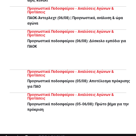
ώρα, κανάλι
Προγνωστικά Ποδοσφαίρου - Αναλύσεις Αγώνων &
Προτάσεις
ΠΑΟΚ-Άντερλεχτ (06/08) | Προγνωστικά, ανάλυση & ώρα
αγώνα
Προγνωστικά Ποδοσφαίρου - Αναλύσεις Αγώνων &
Προτάσεις
Προγνωστικά ποδοσφαίρου (06/08): Δύσκολο εμπόδιο για
ΠΑΟΚ
Προγνωστικά Ποδοσφαίρου - Αναλύσεις Αγώνων &
Προτάσεις
Προγνωστικά ποδοσφαίρου (05/08): Αποτέλεσμα πρόκρισης
για ΠΑΟ
Προγνωστικά Ποδοσφαίρου - Αναλύσεις Αγώνων &
Προτάσεις
Προγνωστικά ποδοσφαίρου (05-06/08): Πρώτο βήμα για την
πρόκριση