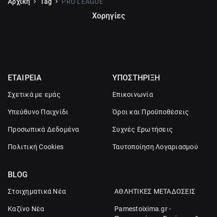
Αρχική
Tag
PRO LEAGUE
Χορηγίες
ΕΤΑΙΡΕΙΑ
ΥΠΟΣΤΗΡΙΞΗ
Σχετικά με εμάς
Επικοινωνία
Υπεύθυνο Παιχνίδι
Όροι και Προϋποθέσεις
Προσωπικά Δεδομένα
Συχνές Ερωτήσεις
Πολιτική Cookies
Ταυτοποίηση Λογαριασμού
BLOG
Στοιχηματικά Νέα
ΑΘΛΗΤΙΚΕΣ ΜΕΤΑΔΟΣΕΙΣ
Καζίνο Νέα
Pamestoixima.gr -