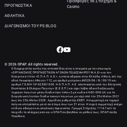
Προσφορές σε Στοίχημα &
ΠΡΟΓΝΩΣΤΙΚΑ
Casino
ΑΘΛΗΤΙΚΑ
ΔΙΑΓΩΝΙΣΜΟΙ ΤΟΥ PS BLOG
© 2026 OPAP. All rights reserved.
Ο διαχειριστής αυτής της ιστοσελίδας είναι η εταιρεία με την επωνυμία
«
ΟΡΓΑΝΙΣΜΟΣ ΠΡΟΓΝΩΣΤΙΚΩΝ ΑΓΩΝΩΝ ΠΟΔΟΣΦΑΙΡΟΥ Μ.Α.Ε
» και τον
διακριτικό τίτλο «Ο.Π.Α.Π. Α.Ε.», η οποία εδρεύει στην Ελλάδα, Αθήνα, επί της
οδού Λεωφόρος Αθηνών 112, με αριθμό μητρώου 46329/06 / B / 00/15 και
αριθμό Γ.Ε.ΜΗ
191625301000
. Η Ο.Π.Α.Π. Α.Ε. εποπτεύεται από την Επιτροπή
Εποπτείας & Ελέγχου Παιγνίων (Ε.Ε.Ε.Π.) και έχει λάβει άδεια διεξαγωγής
τυχερών παιγνίων μέσω διαδικτύου τύπου 2 με κωδικό HGC-008-LH, για τη
διοργάνωση λοιπών διαδικτυακών παιγνίων, με ισχύ από την 25η Μαΐου 2021
έως την 25η Μαΐου 2028. Αρμόδιος ρυθμιστής ΕΕΕΠ. Η συμμετοχή σε τυχερά
παίγνια επιτρέπεται μονό σε άτομα άνω των 21 ετών. Η συχνή συμμετοχή ενέχει
κίνδυνο εθισμού και απώλειας περιουσίας. Γραμμή Στήριξης: 1114 Γιατί το
παιχνίδι το ελέγχεις εσύ και ο ΟΠΑΠ σε βοηθάει να μάθεις πως. ΟΠΑΠ παίξε
Υπεύθυνα.