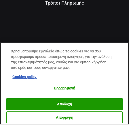
Τρόποι Πληρωμής
Χρησιμοποιούμε εργαλεία όπως τα cookies για να σου
προσφέρουμε προσωποποιημένη πλοήγηση, για την ανάλυση
της επισκεψιμότητάς μας, καθώς και για εμπορική χρήση
από εμάς και τους συνεργάτες μας.
Cookies policy
21+ | ΚΙΝΔΥΝΟΣ ΕΘΙΣΜΟΥ & ΑΠΩΛΕΙΑΣ ΠΕΡΙΟΥΣΙΑΣ | ΠΑΙΞΕ
ΥΠΕΥΘΥΝΑ & ΜΕ ΑΣΦΑΛΕΙΑ | ΕΟΠΑΕ – ΓΡΑΜΜΗ
Προσαρμογή
ΣΥΜΒΟΥΛΕΥΤΙΚΗΣ:1114
Αποδοχή
Απόρριψη
Περισσότερα
ΜΟΥΝΤΙΑΛ
OPTA
TSILILEAGUE
ΔΙΑΓΩΝΙΣΜΟΙ