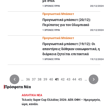
με στυλ
ΑΘΛΗΤΙΚΑ
1
ΧΡΟΝΟΣ ΠΡΙΝ
20/12/2024
ΣΥΝΕΝΤΕΥΞΕΙΣ
Προγνωστικά Μπάσκετ
ΑΘΛΗΤΙΚΕΣ ΜΕΤΑΔΟΣΕΙΣ
Προγνωστικά μπάσκετ (20/12):
Περίπατος για τον Ολυμπιακό
1
ΧΡΟΝΟΣ ΠΡΙΝ
20/12/2024
Εξυπηρέτηση Πελατών
Προγνωστικά Μπάσκετ
Προγνωστικά μπάσκετ (19/12): Οι
απαντήσεις δόθηκαν εκκωφαντικά, η
διάρκεια ζητείται επιτακτικά
1
ΧΡΟΝΟΣ ΠΡΙΝ
19/12/2024
…
36
37
38
39
40
41
42
43
44
45
…
Πρόσφατα Νέα
ΑΘΛΗΤΙΚΑ ΝΕΑ
Τελικός Super Cup Ελλάδας 2026: ΑΕΚ-ΟΦΗ – Ημερομηνία,
ώρα, κανάλι