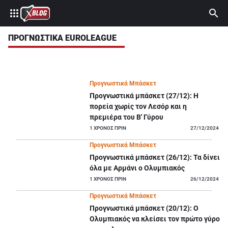
⚽ ΜΟΥΝΤΙΑΛ 2026
ΣΤΟΙΧΗΜΑ
ΠΡΟΓΝΩΣΤΙΚΑ EUROLEAGUE
CASINO
ΠΡΟΓΝΩΣΤΙΚΑ ΤIPSTERS
Προγνωστικά Μπάσκετ
Προγνωστικά μπάσκετ (27/12): Η
ΠΡΟΓΝΩΣΤΙΚΑ ΚΑΤΗΓΟΡΙΕΣ
πορεία χωρίς τον Λεσόρ και η
πρεμιέρα του Β' Γύρου
ΠΡΟΣΦΟΡΕΣ
1
ΧΡΟΝΟΣ ΠΡΙΝ
27/12/2024
ΔΙΑΓΩΝΙΣΜΟΙ
Προγνωστικά Μπάσκετ
TSILI LEAGUE
Προγνωστικά μπάσκετ (26/12): Τα δίνει
όλα με Αρμάνι ο Ολυμπιακός
RETRO
1
ΧΡΟΝΟΣ ΠΡΙΝ
26/12/2024
BLOGS
Προγνωστικά Μπάσκετ
Προγνωστικά μπάσκετ (20/12): Ο
QUIZ
Ολυμπιακός να κλείσει τον πρώτο γύρο