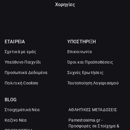
Χορηγίες
ΕΤΑΙΡΕΙΑ
ΥΠΟΣΤΗΡΙΞΗ
Σχετικά με εμάς
Επικοινωνία
Υπεύθυνο Παιχνίδι
Όροι και Προϋποθέσεις
Προσωπικά Δεδομένα
Συχνές Ερωτήσεις
Πολιτική Cookies
Ταυτοποίηση Λογαριασμού
BLOG
Στοιχηματικά Νέα
ΑΘΛΗΤΙΚΕΣ ΜΕΤΑΔΟΣΕΙΣ
Καζίνο Νέα
Pamestoixima.gr -
Προσφορές σε Στοίχημα &