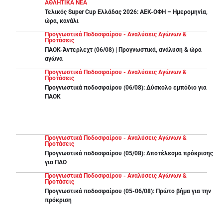
ΑΘΛΗΤΙΚΑ ΝΕΑ
Τελικός Super Cup Ελλάδας 2026: ΑΕΚ-ΟΦΗ – Ημερομηνία,
ώρα, κανάλι
Προγνωστικά Ποδοσφαίρου - Αναλύσεις Αγώνων &
Προτάσεις
ΠΑΟΚ-Άντερλεχτ (06/08) | Προγνωστικά, ανάλυση & ώρα
αγώνα
Προγνωστικά Ποδοσφαίρου - Αναλύσεις Αγώνων &
Προτάσεις
Προγνωστικά ποδοσφαίρου (06/08): Δύσκολο εμπόδιο για
ΠΑΟΚ
Προγνωστικά Ποδοσφαίρου - Αναλύσεις Αγώνων &
Προτάσεις
Προγνωστικά ποδοσφαίρου (05/08): Αποτέλεσμα πρόκρισης
για ΠΑΟ
Προγνωστικά Ποδοσφαίρου - Αναλύσεις Αγώνων &
Προτάσεις
Προγνωστικά ποδοσφαίρου (05-06/08): Πρώτο βήμα για την
πρόκριση