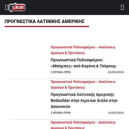
⚽ ΜΟΥΝΤΙΑΛ 2026
ΣΤΟΙΧΗΜΑ
ΠΡΟΓΝΩΣΤΙΚΑ ΛΑΤΙΝΙΚΗΣ ΑΜΕΡΙΚΗΣ
CASINO
ΠΡΟΓΝΩΣΤΙΚΑ ΤIPSTERS
Προγνωστικά Ποδοσφαίρου - Αναλύσεις
Αγώνων & Προτάσεις
ΠΡΟΓΝΩΣΤΙΚΑ ΚΑΤΗΓΟΡΙΕΣ
Προγνωστικά Ποδοσφαίρου:
«Μπόμπες» από Κορόνα & Τσόρουμ
ΠΡΟΣΦΟΡΕΣ
2
ΧΡΟΝΙΑ ΠΡΙΝ
24/05/2024
ΔΙΑΓΩΝΙΣΜΟΙ
Προγνωστικά Ποδοσφαίρου - Αναλύσεις
Αγώνων & Προτάσεις
TSILI LEAGUE
Προγνωστικά Λατινικής Αμερικής:
RETRO
Betbuilder στην Λίμα και διπλό στην
Ασουνσιόν
BLOGS
2
ΧΡΟΝΙΑ ΠΡΙΝ
16/05/2024
QUIZ
Προγνωστικά Ποδοσφαίρου - Αναλύσεις
Αγώνων & Προτάσεις