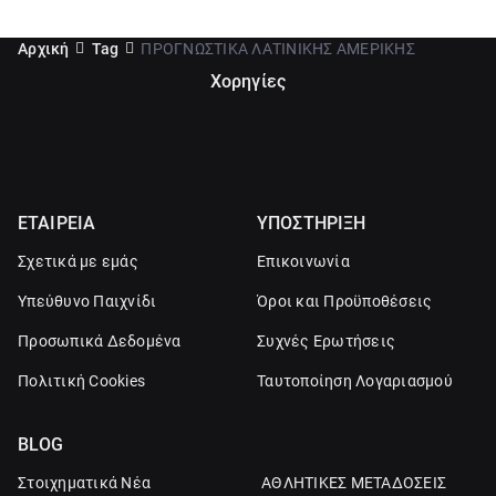
Αρχική
Tag
ΠΡΟΓΝΩΣΤΙΚΑ ΛΑΤΙΝΙΚΗΣ ΑΜΕΡΙΚΗΣ
Χορηγίες
ΕΤΑΙΡΕΙΑ
ΥΠΟΣΤΗΡΙΞΗ
Σχετικά με εμάς
Επικοινωνία
Υπεύθυνο Παιχνίδι
Όροι και Προϋποθέσεις
Προσωπικά Δεδομένα
Συχνές Ερωτήσεις
Πολιτική Cookies
Ταυτοποίηση Λογαριασμού
BLOG
Στοιχηματικά Νέα
ΑΘΛΗΤΙΚΕΣ ΜΕΤΑΔΟΣΕΙΣ