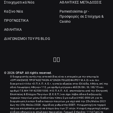
Στοιχηματικά Νέα
ΑΘΛΗΤΙΚΕΣ ΜΕΤΑΔΟΣΕΙΣ
Καζίνο Νέα
Pamestoixima.gr -
Προσφορές σε Στοίχημα &
ΠΡΟΓΝΩΣΤΙΚΑ
Casino
ΑΘΛΗΤΙΚΑ
ΔΙΑΓΩΝΙΣΜΟΙ ΤΟΥ PS BLOG
© 2026 OPAP. All rights reserved.
Ο διαχειριστής αυτής της ιστοσελίδας είναι η εταιρεία με την επωνυμία
«
ΟΡΓΑΝΙΣΜΟΣ ΠΡΟΓΝΩΣΤΙΚΩΝ ΑΓΩΝΩΝ ΠΟΔΟΣΦΑΙΡΟΥ Μ.Α.Ε
» και τον
διακριτικό τίτλο «Ο.Π.Α.Π. Α.Ε.», η οποία εδρεύει στην Ελλάδα, Αθήνα, επί της
οδού Λεωφόρος Αθηνών 112, με αριθμό μητρώου 46329/06 / B / 00/15 και
αριθμό Γ.Ε.ΜΗ
191625301000
. Η Ο.Π.Α.Π. Α.Ε. εποπτεύεται από την Επιτροπή
Εποπτείας & Ελέγχου Παιγνίων (Ε.Ε.Ε.Π.) και έχει λάβει άδεια διεξαγωγής
τυχερών παιγνίων μέσω διαδικτύου τύπου 2 με κωδικό HGC-008-LH, για τη
διοργάνωση λοιπών διαδικτυακών παιγνίων, με ισχύ από την 25η Μαΐου 2021
έως την 25η Μαΐου 2028. Αρμόδιος ρυθμιστής ΕΕΕΠ. Η συμμετοχή σε τυχερά
παίγνια επιτρέπεται μονό σε άτομα άνω των 21 ετών. Η συχνή συμμετοχή ενέχει
κίνδυνο εθισμού και απώλειας περιουσίας. Γραμμή Στήριξης: 1114 Γιατί το