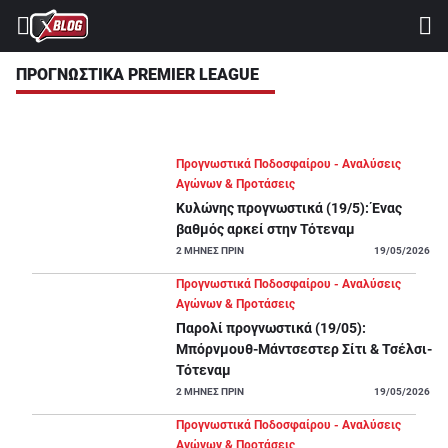
⚽ ΜΟΥΝΤΙΑΛ 2026
ΣΤΟΙΧΗΜΑ
ΠΡΟΓΝΩΣΤΙΚΑ PREMIER LEAGUE
CASINO
ΠΡΟΓΝΩΣΤΙΚΑ ΤIPSTERS
Προγνωστικά Ποδοσφαίρου - Αναλύσεις
Αγώνων & Προτάσεις
ΠΡΟΓΝΩΣΤΙΚΑ ΚΑΤΗΓΟΡΙΕΣ
Κυλώνης προγνωστικά (19/5): Ένας
βαθμός αρκεί στην Τότεναμ
ΠΡΟΣΦΟΡΕΣ
2
ΜΗΝΕΣ ΠΡΙΝ
19/05/2026
ΔΙΑΓΩΝΙΣΜΟΙ
Προγνωστικά Ποδοσφαίρου - Αναλύσεις
Αγώνων & Προτάσεις
TSILI LEAGUE
Παρολί προγνωστικά (19/05):
RETRO
Μπόρνμουθ-Μάντσεστερ Σίτι & Τσέλσι-
Τότεναμ
BLOGS
2
ΜΗΝΕΣ ΠΡΙΝ
19/05/2026
QUIZ
Προγνωστικά Ποδοσφαίρου - Αναλύσεις
Αγώνων & Προτάσεις