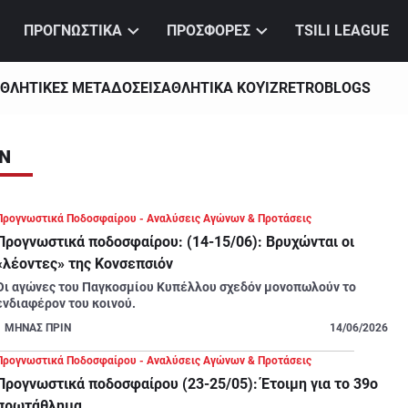
ΠΡΟΓΝΩΣΤΙΚΑ
ΠΡΟΣΦΟΡΕΣ
TSILI LEAGUE
ΘΛΗΤΙΚΕΣ ΜΕΤΑΔΟΣΕΙΣ
ΑΘΛΗΤΙΚΑ ΚΟΥΊΖ
RETRO
BLOGS
ON
Προγνωστικά Ποδοσφαίρου - Αναλύσεις Αγώνων & Προτάσεις
Προγνωστικά ποδοσφαίρου: (14-15/06): Βρυχώνται οι
«λέοντες» της Κονσεπσιόν
Οι αγώνες του Παγκοσμίου Κυπέλλου σχεδόν μονοπωλούν το 
ενδιαφέρον του κοινού. 
1
ΜΗΝΑΣ ΠΡΙΝ
14/06/2026
Προγνωστικά Ποδοσφαίρου - Αναλύσεις Αγώνων & Προτάσεις
Προγνωστικά ποδοσφαίρου (23-25/05): Έτοιμη για το 39ο
πρωτάθλημα