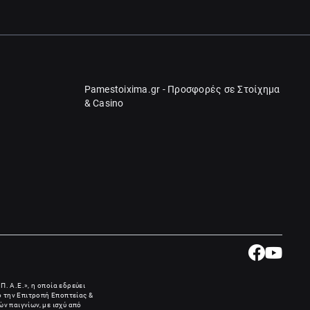
Pamestoixima.gr - Προσφορές σε Στοίχημα
& Casino
Π. Α.Ε.», η οποία εδρεύει
πό την Επιτροπή Εποπτείας &
ν παιγνίων, με ισχύ από