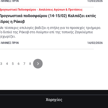
4
ΜΗΝΕΣ ΠΡΙΝ
13/03/2026
Προγνωστικά Ποδοσφαίρου - Αναλύσεις Αγώνων & Προτάσεις
Προγνωστικά ποδοσφαίρου (14-15/02) Καλπάζει εκτός
έδρας η Ράκοβ
Με τέσσερις επιλογές βαδίζει η στήλη για το προσεχές τριήμερο. 
Το διπλό της Ράκοβ στο Λούμπιν επί της τοπικής Ζαγκλέμπιε 
ξεχωρίζει.
5
ΜΗΝΕΣ ΠΡΙΝ
14/02/2026
3
4
5
6
7
8
Χορηγίες