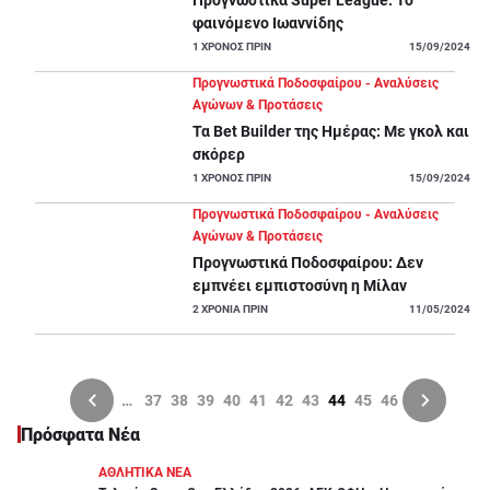
Προγνωστικά Super League: Το
ΑΘΛΗΤΙΚΑ
φαινόμενο Ιωαννίδης
ΣΥΝΕΝΤΕΥΞΕΙΣ
1
ΧΡΟΝΟΣ ΠΡΙΝ
15/09/2024
ΑΘΛΗΤΙΚΕΣ ΜΕΤΑΔΟΣΕΙΣ
Προγνωστικά Ποδοσφαίρου - Αναλύσεις
Αγώνων & Προτάσεις
Τα Bet Builder της Ημέρας: Με γκολ και
Εξυπηρέτηση Πελατών
σκόρερ
1
ΧΡΟΝΟΣ ΠΡΙΝ
15/09/2024
Προγνωστικά Ποδοσφαίρου - Αναλύσεις
Αγώνων & Προτάσεις
Προγνωστικά Ποδοσφαίρου: Δεν
εμπνέει εμπιστοσύνη η Μίλαν
2
ΧΡΟΝΙΑ ΠΡΙΝ
11/05/2024
…
37
38
39
40
41
42
43
44
45
46
Πρόσφατα Νέα
ΑΘΛΗΤΙΚΑ ΝΕΑ