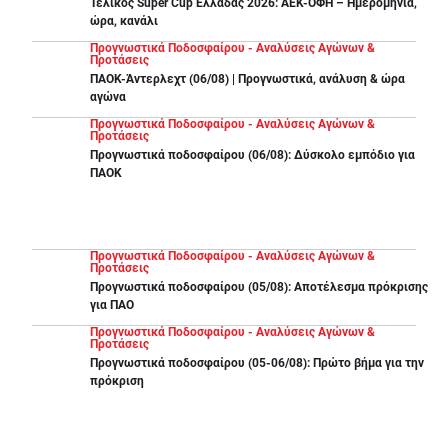
Τελικός Super Cup Ελλάδας 2026: ΑΕΚ-ΟΦΗ – Ημερομηνία,
ώρα, κανάλι
Προγνωστικά Ποδοσφαίρου - Αναλύσεις Αγώνων &
Προτάσεις
ΠΑΟΚ-Άντερλεχτ (06/08) | Προγνωστικά, ανάλυση & ώρα
αγώνα
Προγνωστικά Ποδοσφαίρου - Αναλύσεις Αγώνων &
Προτάσεις
Προγνωστικά ποδοσφαίρου (06/08): Δύσκολο εμπόδιο για
ΠΑΟΚ
Προγνωστικά Ποδοσφαίρου - Αναλύσεις Αγώνων &
Προτάσεις
Προγνωστικά ποδοσφαίρου (05/08): Αποτέλεσμα πρόκρισης
για ΠΑΟ
Προγνωστικά Ποδοσφαίρου - Αναλύσεις Αγώνων &
Προτάσεις
Προγνωστικά ποδοσφαίρου (05-06/08): Πρώτο βήμα για την
πρόκριση