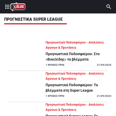
⚽ ΜΟΥΝΤΙΑΛ 2026
ΣΤΟΙΧΗΜΑ
ΠΡΟΓΝΩΣΤΙΚΑ SUPER LEAGUE
CASINO
ΠΡΟΓΝΩΣΤΙΚΑ ΤIPSTERS
Προγνωστικά Ποδοσφαίρου - Αναλύσεις
Αγώνων & Προτάσεις
ΠΡΟΓΝΩΣΤΙΚΑ ΚΑΤΗΓΟΡΙΕΣ
Προγνωστικά Ποδοσφαίρου: Στο
«Βικελίδης» τα βλέμματα
ΠΡΟΣΦΟΡΕΣ
1
ΧΡΟΝΟΣ ΠΡΙΝ
21/09/2024
ΔΙΑΓΩΝΙΣΜΟΙ
Προγνωστικά Ποδοσφαίρου - Αναλύσεις
Αγώνων & Προτάσεις
TSILI LEAGUE
Προγνωστικά Ποδοσφαίρου: Τα
RETRO
βλέμματα στη Super League
1
ΧΡΟΝΟΣ ΠΡΙΝ
21/09/2024
BLOGS
Προγνωστικά Ποδοσφαίρου - Αναλύσεις
QUIZ
Αγώνων & Προτάσεις