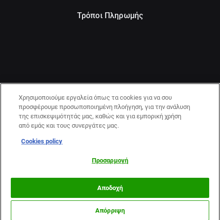
Τρόποι Πληρωμής
Χρησιμοποιούμε εργαλεία όπως τα cookies για να σου
προσφέρουμε προσωποποιημένη πλοήγηση, για την ανάλυση
της επισκεψιμότητάς μας, καθώς και για εμπορική χρήση
από εμάς και τους συνεργάτες μας.
Cookies policy
21+ | ΚΙΝΔΥΝΟΣ ΕΘΙΣΜΟΥ & ΑΠΩΛΕΙΑΣ ΠΕΡΙΟΥΣΙΑΣ | ΠΑΙΞΕ
ΥΠΕΥΘΥΝΑ & ΜΕ ΑΣΦΑΛΕΙΑ | ΕΟΠΑΕ – ΓΡΑΜΜΗ
Προσαρμογή
ΣΥΜΒΟΥΛΕΥΤΙΚΗΣ:1114
Αποδοχή
Απόρριψη
Περισσότερα