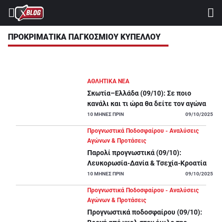
⚽ ΜΟΥΝΤΙΑΛ 2026
ΣΤΟΙΧΗΜΑ
ΠΡΟΚΡΙΜΑΤΙΚΑ ΠΑΓΚΟΣΜΙΟΥ ΚΥΠΕΛΛΟΥ
CASINO
ΠΡΟΓΝΩΣΤΙΚΑ ΤIPSTERS
ΑΘΛΗΤΙΚΑ ΝΕΑ
Σκωτία–Ελλάδα (09/10): Σε ποιο
ΠΡΟΓΝΩΣΤΙΚΑ ΚΑΤΗΓΟΡΙΕΣ
κανάλι και τι ώρα θα δείτε τον αγώνα
ΠΡΟΣΦΟΡΕΣ
10
ΜΗΝΕΣ ΠΡΙΝ
09/10/2025
Προγνωστικά Ποδοσφαίρου - Αναλύσεις
ΔΙΑΓΩΝΙΣΜΟΙ
Αγώνων & Προτάσεις
TSILI LEAGUE
Παρολί προγνωστικά (09/10):
Λευκορωσία-Δανία & Τσεχία-Κροατία
RETRO
10
ΜΗΝΕΣ ΠΡΙΝ
09/10/2025
BLOGS
Προγνωστικά Ποδοσφαίρου - Αναλύσεις
Αγώνων & Προτάσεις
QUIZ
Προγνωστικά ποδοσφαίρου (09/10):