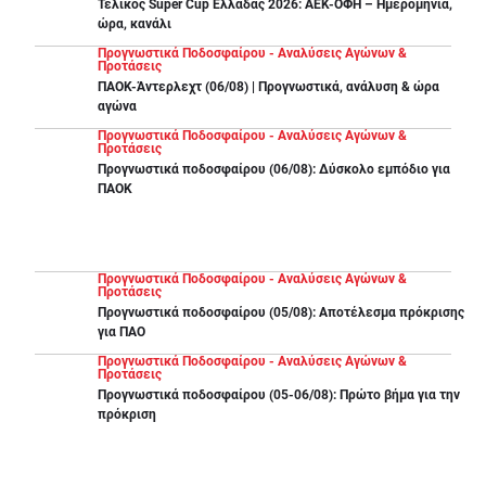
Τελικός Super Cup Ελλάδας 2026: ΑΕΚ-ΟΦΗ – Ημερομηνία,
ώρα, κανάλι
Προγνωστικά Ποδοσφαίρου - Αναλύσεις Αγώνων &
Προτάσεις
ΠΑΟΚ-Άντερλεχτ (06/08) | Προγνωστικά, ανάλυση & ώρα
αγώνα
Προγνωστικά Ποδοσφαίρου - Αναλύσεις Αγώνων &
Προτάσεις
Προγνωστικά ποδοσφαίρου (06/08): Δύσκολο εμπόδιο για
ΠΑΟΚ
Προγνωστικά Ποδοσφαίρου - Αναλύσεις Αγώνων &
Προτάσεις
Προγνωστικά ποδοσφαίρου (05/08): Αποτέλεσμα πρόκρισης
για ΠΑΟ
Προγνωστικά Ποδοσφαίρου - Αναλύσεις Αγώνων &
Προτάσεις
Προγνωστικά ποδοσφαίρου (05-06/08): Πρώτο βήμα για την
πρόκριση