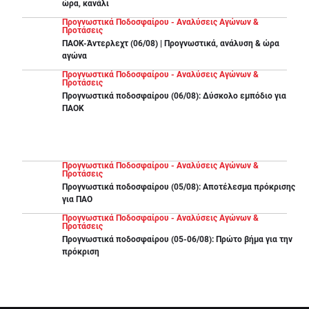
ώρα, κανάλι
Προγνωστικά Ποδοσφαίρου - Αναλύσεις Αγώνων &
Προτάσεις
ΠΑΟΚ-Άντερλεχτ (06/08) | Προγνωστικά, ανάλυση & ώρα
αγώνα
Προγνωστικά Ποδοσφαίρου - Αναλύσεις Αγώνων &
Προτάσεις
Προγνωστικά ποδοσφαίρου (06/08): Δύσκολο εμπόδιο για
ΠΑΟΚ
Προγνωστικά Ποδοσφαίρου - Αναλύσεις Αγώνων &
Προτάσεις
Προγνωστικά ποδοσφαίρου (05/08): Αποτέλεσμα πρόκρισης
για ΠΑΟ
Προγνωστικά Ποδοσφαίρου - Αναλύσεις Αγώνων &
Προτάσεις
Προγνωστικά ποδοσφαίρου (05-06/08): Πρώτο βήμα για την
πρόκριση