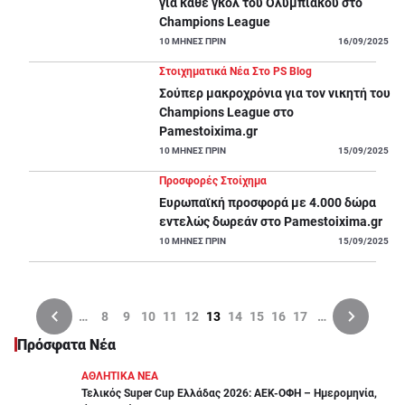
για κάθε γκολ του Ολυμπιακού στο
ΑΘΛΗΤΙΚΑ
Champions League
ΣΥΝΕΝΤΕΥΞΕΙΣ
10
ΜΗΝΕΣ ΠΡΙΝ
16/09/2025
ΑΘΛΗΤΙΚΕΣ ΜΕΤΑΔΟΣΕΙΣ
Στοιχηματικά Νέα Στο PS Blog
Σούπερ μακροχρόνια για τον νικητή του
Champions League στο
Εξυπηρέτηση Πελατών
Pamestoixima.gr
10
ΜΗΝΕΣ ΠΡΙΝ
15/09/2025
Προσφορές Στοίχημα
Ευρωπαϊκή προσφορά με 4.000 δώρα
εντελώς δωρεάν στο Pamestoixima.gr
10
ΜΗΝΕΣ ΠΡΙΝ
15/09/2025
…
8
9
10
11
12
13
14
15
16
17
…
Πρόσφατα Νέα
ΑΘΛΗΤΙΚΑ ΝΕΑ
Τελικός Super Cup Ελλάδας 2026: ΑΕΚ-ΟΦΗ – Ημερομηνία,