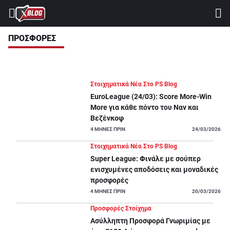
⚽ ΜΟΥΝΤΙΑΛ 2026
ΣΤΟΙΧΗΜΑ
ΠΡΟΣΦΟΡΕΣ
CASINO
ΠΡΟΓΝΩΣΤΙΚΑ ΤIPSTERS
Στοιχηματικά Νέα Στο PS Blog
EuroLeague (24/03): Score More-Win
ΠΡΟΓΝΩΣΤΙΚΑ ΚΑΤΗΓΟΡΙΕΣ
More για κάθε πόντο του Ναν και
Βεζένκοφ
ΠΡΟΣΦΟΡΕΣ
4
ΜΗΝΕΣ ΠΡΙΝ
24/03/2026
ΔΙΑΓΩΝΙΣΜΟΙ
Στοιχηματικά Νέα Στο PS Blog
TSILI LEAGUE
Super League: Φινάλε με σούπερ
ενισχυμένες αποδόσεις και μοναδικές
RETRO
προσφορές
4
ΜΗΝΕΣ ΠΡΙΝ
20/03/2026
BLOGS
Προσφορές Στοίχημα
QUIZ
Ασύλληπτη Προσφορά Γνωριμίας με