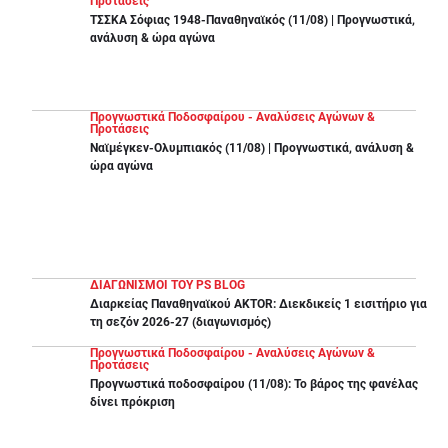
Προτάσεις
ΤΣΣΚΑ Σόφιας 1948-Παναθηναϊκός (11/08) | Προγνωστικά,
ανάλυση & ώρα αγώνα
Προγνωστικά Ποδοσφαίρου - Αναλύσεις Αγώνων &
Προτάσεις
Ναϊμέγκεν-Ολυμπιακός (11/08) | Προγνωστικά, ανάλυση &
ώρα αγώνα
ΔΙΑΓΩΝΙΣΜΟΙ ΤΟΥ PS BLOG
Διαρκείας Παναθηναϊκού AKTOR: Διεκδικείς 1 εισιτήριο για
τη σεζόν 2026-27 (διαγωνισμός)
Προγνωστικά Ποδοσφαίρου - Αναλύσεις Αγώνων &
Προτάσεις
Προγνωστικά ποδοσφαίρου (11/08): Το βάρος της φανέλας
δίνει πρόκριση