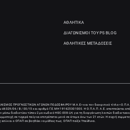
ΑΘΛΗΤΙΚΑ
ΔΙΑΓΩΝΙΣΜΟΙ ΤΟΥ PS BLOG
ΑΘΛΗΤΙΚΕΣ ΜΕΤΑΔΟΣΕΙΣ
ΑΝΙΣΜΟΣ ΠΡΟΓΝΩΣΤΙΚΩΝ ΑΓΩΝΩΝ ΠΟΔΟΣΦΑΙΡΟΥ Μ.Α.Ε
» και τον διακριτικό τίτλο «Ο.Π.Α.
 46329/06 / B / 00/15 και αριθμό Γ.Ε.ΜΗ
191625301000
. Η Ο.Π.Α.Π. Α.Ε. εποπτεύεται α
ίων μέσω διαδικτύου τύπου 2 με κωδικό HGC-008-LH, για τη διοργάνωση λοιπών διαδικτυακώ
μμετοχή σε τυχερά παίγνια επιτρέπεται μονό σε άτομα άνω των 21 ετών. Η συχνή συμμετο
ις εσύ και ο ΟΠΑΠ σε βοηθάει να μάθεις πως. ΟΠΑΠ παίξε Υπεύθυνα.