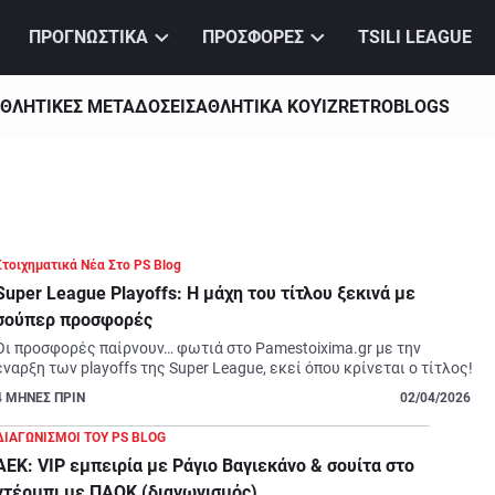
ΠΡΟΓΝΩΣΤΙΚΑ
ΠΡΟΣΦΟΡΕΣ
TSILI LEAGUE
ΘΛΗΤΙΚΕΣ ΜΕΤΑΔΟΣΕΙΣ
ΑΘΛΗΤΙΚΑ ΚΟΥΊΖ
RETRO
BLOGS
Στοιχηματικά Νέα Στο PS Blog
Super League Playoffs: Η μάχη του τίτλου ξεκινά με
σούπερ προσφορές
Οι προσφορές παίρνουν… φωτιά στο Pamestoixima.gr με την 
έναρξη των playoffs της Super League, εκεί όπου κρίνεται ο τίτλος!
4
ΜΗΝΕΣ ΠΡΙΝ
02/04/2026
ΔΙΑΓΩΝΙΣΜΟΙ ΤΟΥ PS BLOG
ΑΕΚ: VIP εμπειρία με Ράγιο Βαγιεκάνο & σουίτα στο
ντέρμπι με ΠΑΟΚ (διαγωνισμός)