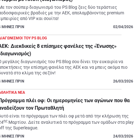
Με τον σούπερ διαγωνισμό του PS Blog ζεις δύο τεράστιες 
ποδοσφαιρικές βραδιές με την ΑΕΚ, απολαμβάνοντας premium 
εμπειρίες από VIP και σουίτα!
4
ΜΗΝΕΣ ΠΡΙΝ
02/04/2026
ΔΙΑΓΩΝΙΣΜΟΙ ΤΟΥ PS BLOG
ΑΕΚ: Διεκδικείς 8 επίσημες φανέλες της «Ένωσης»
(διαγωνισμός)
Ο μεγάλος διαγωνισμός του PS Blog σου δίνει την ευκαιρία να 
αποκτήσεις την επίσημη φανέλα της ΑΕΚ και να μπεις ακόμα πιο 
δυνατά στο κλίμα της σεζόν!
4
ΜΗΝΕΣ ΠΡΙΝ
26/03/2026
ΑΘΛΗΤΙΚΑ ΝΕΑ
Πρόγραμμα πλέι οφ: Οι ημερομηνίες των αγώνων που θα
αναδείξουν τον Πρωταθλητή
Αυτό είναι το πρόγραμμα των πλέι οφ μετά από την κλήρωση της 
ης
24
 Μαρτίου. Δείτε αναλυτικά το πρόγραμμα των ομάδων στα play 
off 
της 
Superleague.
4
ΜΗΝΕΣ ΠΡΙΝ
24/03/2026