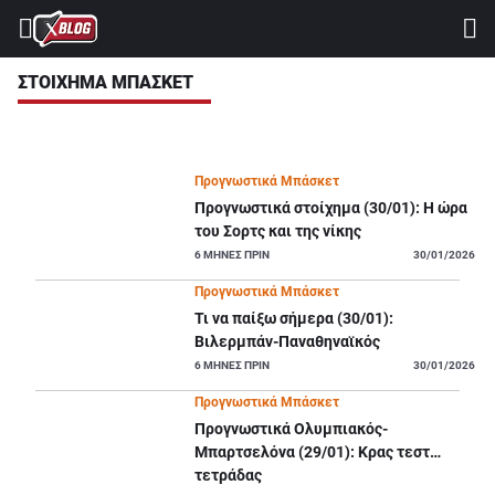
⚽ ΜΟΥΝΤΙΑΛ 2026
ΣΤΟΙΧΗΜΑ
ΣΤΟΙΧΗΜΑ ΜΠΑΣΚΕΤ
CASINO
ΠΡΟΓΝΩΣΤΙΚΑ ΤIPSTERS
Προγνωστικά Μπάσκετ
Προγνωστικά στοίχημα (30/01): Η ώρα
ΠΡΟΓΝΩΣΤΙΚΑ ΚΑΤΗΓΟΡΙΕΣ
του Σορτς και της νίκης
ΠΡΟΣΦΟΡΕΣ
6
ΜΗΝΕΣ ΠΡΙΝ
30/01/2026
Προγνωστικά Μπάσκετ
ΔΙΑΓΩΝΙΣΜΟΙ
Τι να παίξω σήμερα (30/01):
TSILI LEAGUE
Βιλερμπάν-Παναθηναϊκός
6
ΜΗΝΕΣ ΠΡΙΝ
30/01/2026
RETRO
Προγνωστικά Μπάσκετ
BLOGS
Προγνωστικά Ολυμπιακός-
Μπαρτσελόνα (29/01): Κρας τεστ…
QUIZ
τετράδας