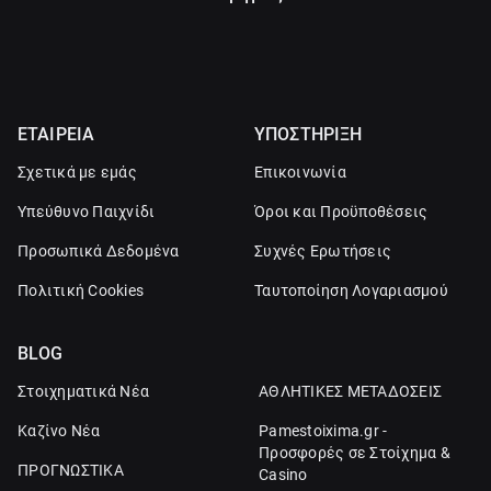
ΕΤΑΙΡΕΙΑ
ΥΠΟΣΤΗΡΙΞΗ
Σχετικά με εμάς
Επικοινωνία
Υπεύθυνο Παιχνίδι
Όροι και Προϋποθέσεις
Προσωπικά Δεδομένα
Συχνές Ερωτήσεις
Πολιτική Cookies
Ταυτοποίηση Λογαριασμού
BLOG
Στοιχηματικά Νέα
ΑΘΛΗΤΙΚΕΣ ΜΕΤΑΔΟΣΕΙΣ
Καζίνο Νέα
Pamestoixima.gr -
Προσφορές σε Στοίχημα &
ΠΡΟΓΝΩΣΤΙΚΑ
Casino