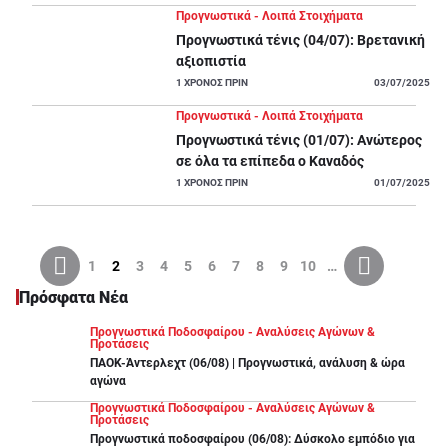
ΑΘΛΗΤΙΚΑ
Προγνωστικά - Λοιπά Στοιχήματα
ΣΥΝΕΝΤΕΥΞΕΙΣ
Προγνωστικά τένις (04/07): Βρετανική
αξιοπιστία
ΑΘΛΗΤΙΚΕΣ ΜΕΤΑΔΟΣΕΙΣ
1
ΧΡΟΝΟΣ ΠΡΙΝ
03/07/2025
Προγνωστικά - Λοιπά Στοιχήματα
Εξυπηρέτηση Πελατών
Προγνωστικά τένις (01/07): Ανώτερος
σε όλα τα επίπεδα ο Καναδός
1
ΧΡΟΝΟΣ ΠΡΙΝ
01/07/2025
1
2
3
4
5
6
7
8
9
10
…
Πρόσφατα Νέα
Προγνωστικά Ποδοσφαίρου - Αναλύσεις Αγώνων &
Προτάσεις
ΠΑΟΚ-Άντερλεχτ (06/08) | Προγνωστικά, ανάλυση & ώρα
αγώνα
Προγνωστικά Ποδοσφαίρου - Αναλύσεις Αγώνων &
Προτάσεις
Προγνωστικά ποδοσφαίρου (06/08): Δύσκολο εμπόδιο για