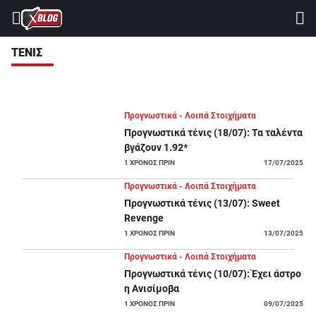
⚽ ΜΟΥΝΤΙΑΛ 2026
ΣΤΟΙΧΗΜΑ
ΤΕΝΙΣ
CASINO
ΠΡΟΓΝΩΣΤΙΚΑ ΤIPSTERS
Προγνωστικά - Λοιπά Στοιχήματα
Προγνωστικά τένις (18/07): Τα ταλέντα
ΠΡΟΓΝΩΣΤΙΚΑ ΚΑΤΗΓΟΡΙΕΣ
βγάζουν 1.92*
ΠΡΟΣΦΟΡΕΣ
1
ΧΡΟΝΟΣ ΠΡΙΝ
17/07/2025
Προγνωστικά - Λοιπά Στοιχήματα
ΔΙΑΓΩΝΙΣΜΟΙ
Προγνωστικά τένις (13/07): Sweet
TSILI LEAGUE
Revenge
1
ΧΡΟΝΟΣ ΠΡΙΝ
13/07/2025
RETRO
Προγνωστικά - Λοιπά Στοιχήματα
BLOGS
Προγνωστικά τένις (10/07): Έχει άστρο
η Ανισίμοβα
QUIZ
1
ΧΡΟΝΟΣ ΠΡΙΝ
09/07/2025