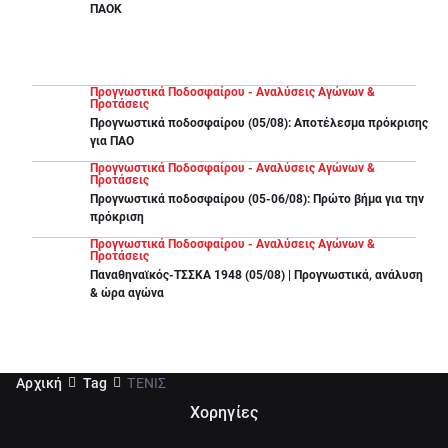
ΠΑΟΚ
Προγνωστικά Ποδοσφαίρου - Αναλύσεις Αγώνων &
Προτάσεις
Προγνωστικά ποδοσφαίρου (05/08): Αποτέλεσμα πρόκρισης
για ΠΑΟ
Προγνωστικά Ποδοσφαίρου - Αναλύσεις Αγώνων &
Προτάσεις
Προγνωστικά ποδοσφαίρου (05-06/08): Πρώτο βήμα για την
πρόκριση
Προγνωστικά Ποδοσφαίρου - Αναλύσεις Αγώνων &
Προτάσεις
Παναθηναϊκός-ΤΣΣΚΑ 1948 (05/08) | Προγνωστικά, ανάλυση
& ώρα αγώνα
Αρχική
Tag
ΤΕΝΙΣ
Χορηγίες