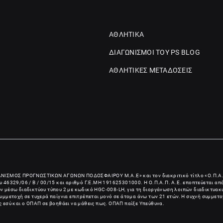
ΑΘΛΗΤΙΚΑ
ΔΙΑΓΩΝΙΣΜΟΙ ΤΟΥ PS BLOG
ΑΘΛΗΤΙΚΕΣ ΜΕΤΑΔΟΣΕΙΣ
ΑΝΙΣΜΟΣ ΠΡΟΓΝΩΣΤΙΚΩΝ ΑΓΩΝΩΝ ΠΟΔΟΣΦΑΙΡΟΥ Μ.Α.Ε
» και τον διακριτικό τίτλο «Ο.Π.Α.
 46329/06 / B / 00/15 και αριθμό Γ.Ε.ΜΗ
191625301000
. Η Ο.Π.Α.Π. Α.Ε. εποπτεύεται α
ίων μέσω διαδικτύου τύπου 2 με κωδικό HGC-008-LH, για τη διοργάνωση λοιπών διαδικτυακώ
μμετοχή σε τυχερά παίγνια επιτρέπεται μονό σε άτομα άνω των 21 ετών. Η συχνή συμμετο
ις εσύ και ο ΟΠΑΠ σε βοηθάει να μάθεις πως. ΟΠΑΠ παίξε Υπεύθυνα.