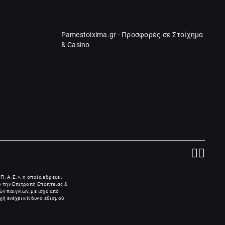
Pamestoixima.gr - Προσφορές σε Στοίχημα
& Casino
Π. Α.Ε.», η οποία εδρεύει
πό την Επιτροπή Εποπτείας &
ν παιγνίων, με ισχύ από
χή ενέχει κίνδυνο εθισμού