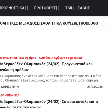
ΠΡΟΓΝΩΣΤΙΚΑ
ΠΡΟΣΦΟΡΕΣ
TSILI LEAGUE
ΘΛΗΤΙΚΕΣ ΜΕΤΑΔΟΣΕΙΣ
ΑΘΛΗΤΙΚΑ ΚΟΥΊΖ
RETRO
BLOGS
Προγνωστικά Ποδοσφαίρου - Αναλύσεις Αγώνων & Προτάσεις
Λεβερκούζεν-Ολυμπιακός (24/02): Προγνωστικά και
ανάλυση ομάδων
Ο Ολυμπιακός έκανε την υπέρβαση και πέρασε στη νοκ-άουτ φάση 
του Champions League, όμως, το ταξίδι ίσως τελειώσει σήμερα.
5
ΜΗΝΕΣ ΠΡΙΝ
24/02/2026
ΑΘΛΗΤΙΚΑ ΝΕΑ
Λεβερκούζεν-Ολυμπιακός (24/02): Σε ποιο κανάλι και τι
ώρα θα δείτε τον αγώνα