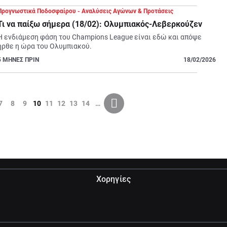
Προγνωστικά Ποδοσφαίρου - Αναλύσεις Αγώνων & Προτάσεις
Τι να παίξω σήμερα (18/02): Ολυμπιακός-Λεβερκούζεν
Η ενδιάμεση φάση του Champions League είναι εδώ και απόψε 
ήρθε η ώρα του Ολυμπιακού.
5
ΜΗΝΕΣ ΠΡΙΝ
18/02/2026
7
8
9
10
11
12
13
14
…
Χορηγίες