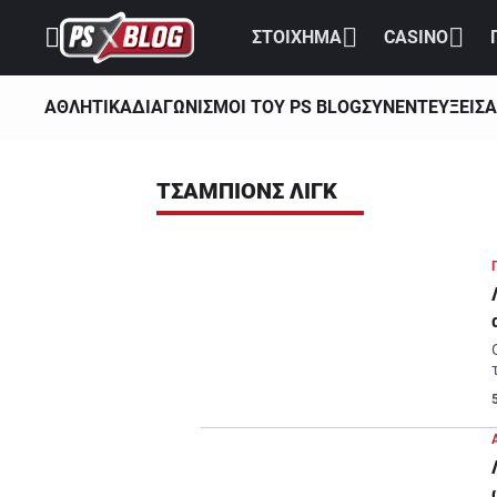
ΣΤΟΙΧΗΜΑ
CASINO
ΑΘΛΗΤΙΚΑ
ΔΙΑΓΩΝΙΣΜΟΙ ΤΟΥ PS BLOG
ΣΥΝΕΝΤΕΥΞΕΙΣ
Α
ΤΣΑΜΠΙΟΝΣ ΛΙΓΚ