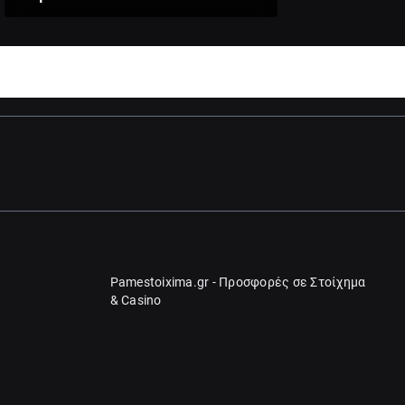
Pamestoixima.gr - Προσφορές σε Στοίχημα
& Casino