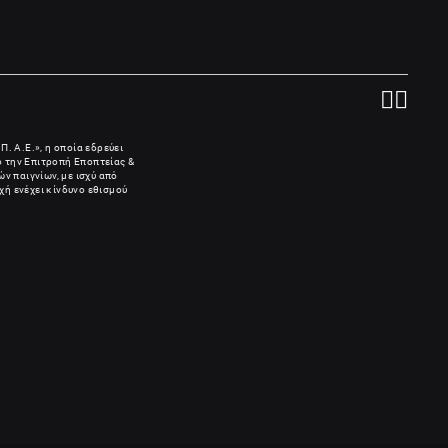
Π. Α.Ε.», η οποία εδρεύει
πό την Επιτροπή Εποπτείας &
ν παιγνίων, με ισχύ από
χή ενέχει κίνδυνο εθισμού