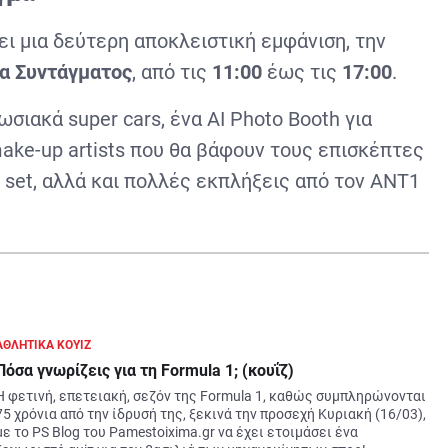
ει μια δεύτερη αποκλειστική εμφάνιση, την
α Συντάγματος
, από τις
11:00
έως τις
17:00
.
ωσιακά super cars, ένα ΑΙ Photo Booth για
make-up artists που θα βάφουν τους επισκέπτες
J set, αλλά και πολλές εκπλήξεις από τον ΑΝΤ1
ΑΘΛΗΤΙΚΑ ΚΟΥΊΖ
Πόσα γνωρίζεις για τη Formula 1; (κουΐζ)
Η φετινή, επετειακή, σεζόν της Formula 1, καθώς συμπληρώνονται 
75 χρόνια από την ίδρυσή της, ξεκινά την προσεχή Κυριακή (16/03), 
με το PS Blog του Pamestoixima.gr να έχει ετοιμάσει ένα 