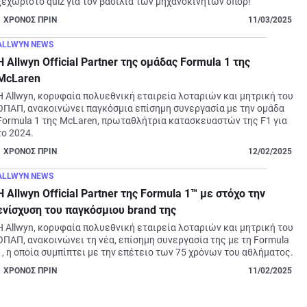
ξεχωριστό quiz για τον βασιλιά των μηχανοκίνητων σπορ!
1
ΧΡΟΝΟΣ ΠΡΙΝ
11/03/2025
ALLWYN NEWS
Η Allwyn Official Partner της ομάδας Formula 1 της
McLaren
Η Allwyn, κορυφαία πολυεθνική εταιρεία λοταριών και μητρική του 
ΟΠΑΠ, ανακοινώνει παγκόσμια επίσημη συνεργασία με την ομάδα 
Formula 1 της McLaren, πρωταθλήτρια κατασκευαστών της F1 για 
το 2024.
1
ΧΡΟΝΟΣ ΠΡΙΝ
12/02/2025
ALLWYN NEWS
Η Allwyn Official Partner της Formula 1™ με στόχο την
ενίσχυση του παγκόσμιου brand της
Η Allwyn, κορυφαία πολυεθνική εταιρεία λοταριών και μητρική του 
ΟΠΑΠ, ανακοινώνει τη νέα, επίσημη συνεργασία της με τη Formula 
1, η οποία συμπίπτει με την επέτειο των 75 χρόνων του αθλήματος.
1
ΧΡΟΝΟΣ ΠΡΙΝ
11/02/2025