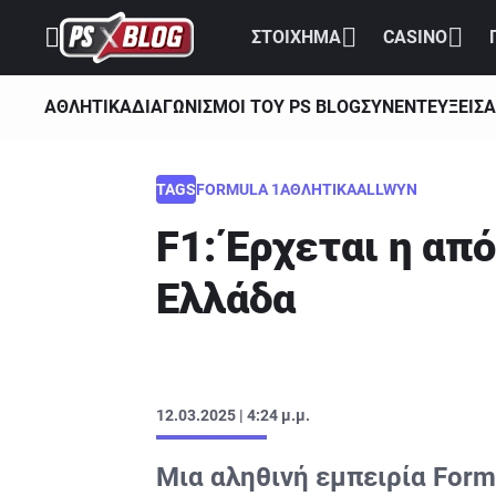
ΣΤΟΙΧΗΜΑ
CASINO
ΑΘΛΗΤΙΚΑ
ΔΙΑΓΩΝΙΣΜΟΙ ΤΟΥ PS BLOG
ΣΥΝΕΝΤΕΥΞΕΙΣ
Α
TAGS
FORMULA 1
ΑΘΛΗΤΙΚΑ
ALLWYN
F1: Έρχεται η απ
Ελλάδα
12.03.2025 | 4:24 μ.μ.
Μια αληθινή εμπειρία Form