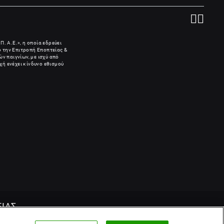
Π. Α.Ε.», η οποία εδρεύει
πό την Επιτροπή Εποπτείας &
ν παιγνίων, με ισχύ από
χή ενέχει κίνδυνο εθισμού
ΕΙΑΣ
 ΜΕ