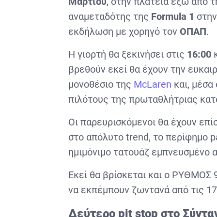
Μαρτίου
, στην πλατεία έξω από 
αναμεταδότης της
Formula 1
στην
εκδήλωση με χορηγό τον
ΟΠΑΠ
.
Η γιορτή θα ξεκινήσει στις
16:00
κ
βρεθούν εκεί θα έχουν την ευκαι
μονοθέσιο της
McLaren
και, μέσα
πιλότους της πρωταθλήτριας κατ
Οι παρευρισκόμενοι θα έχουν επίσ
στο απόλυτο trend, το περίφημο p
ημιμόνιμο τατουάζ εμπνευσμένο 
Εκεί θα βρίσκεται και ο ΡΥΘΜΟΣ 
να εκπέμπουν ζωντανά από τις 17:
Δεύτερο pit stop στο Σύντ