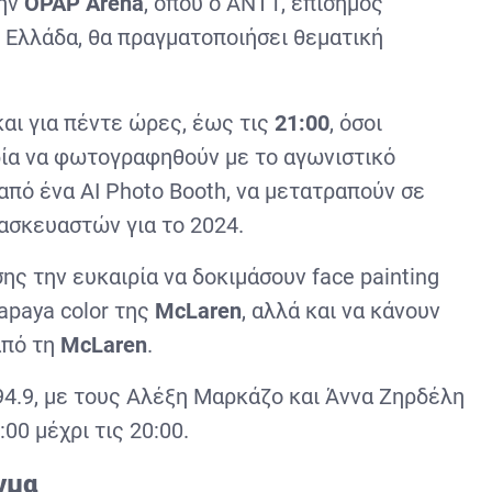
την
OPAP Arena
, όπου ο ΑΝΤ1, επίσημος
 Ελλάδα, θα πραγματοποιήσει θεματική
αι για πέντε ώρες, έως τις
21:00
, όσοι
ρία να φωτογραφηθούν με το αγωνιστικό
 από ένα ΑΙ Photo Booth, να μετατραπούν σε
ασκευαστών για το 2024.
ης την ευκαιρία να δοκιμάσουν face painting
apaya color της
McLaren
, αλλά και να κάνουν
από τη
McLaren
.
94.9, με τους Αλέξη Μαρκάζο και Άννα Ζηρδέλη
00 μέχρι τις 20:00.
αγμα