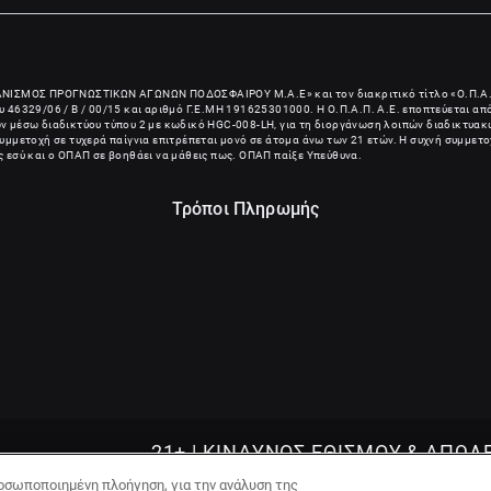
ΑΝΙΣΜΟΣ ΠΡΟΓΝΩΣΤΙΚΩΝ ΑΓΩΝΩΝ ΠΟΔΟΣΦΑΙΡΟΥ Μ.Α.Ε
» και τον διακριτικό τίτλο «Ο.Π.Α.
 46329/06 / B / 00/15 και αριθμό Γ.Ε.ΜΗ
191625301000
. Η Ο.Π.Α.Π. Α.Ε. εποπτεύεται α
ίων μέσω διαδικτύου τύπου 2 με κωδικό HGC-008-LH, για τη διοργάνωση λοιπών διαδικτυακώ
μμετοχή σε τυχερά παίγνια επιτρέπεται μονό σε άτομα άνω των 21 ετών. Η συχνή συμμετο
ις εσύ και ο ΟΠΑΠ σε βοηθάει να μάθεις πως. ΟΠΑΠ παίξε Υπεύθυνα.
Τρόποι Πληρωμής
21+ | ΚΙΝΔΥΝΟΣ ΕΘΙΣΜΟΥ & ΑΠΩΛ
ΠΕΡΙΟΥΣΙΑΣ | ΠΑΙΞΕ ΥΠΕΥΘΥΝΑ &
οσωποποιημένη πλοήγηση, για την ανάλυση της