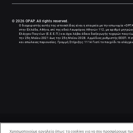
© 2026 OPAP. All rights reserved.
Ο διαχειριστής αυτής της ιστοσελίδας είναι η εταιρεία με την επωνυμία «
ΟΡΓ
στην Ελλάδα, Αθήνα, επί της οδού Λεωφόρος Αθηνών 112, με αριθμό μητρώου
Ελέγχου Παιγνίων (Ε.Ε.Ε.Π.) και έχει λάβει άδεια διεξαγωγής τυχερών παιγν
την 25η Μαΐου 2021 έως την 25η Μαΐου 2028. Αρμόδιος ρυθμιστής ΕΕΕΠ. Η συ
και απώλειας περιουσίας. Γραμμή Στήριξης: 1114 Γιατί το παιχνίδι το ελέγχε
Χρησιμοποιούμε εργαλεία όπως τα cookies για να σου προσφέρουμε πρ