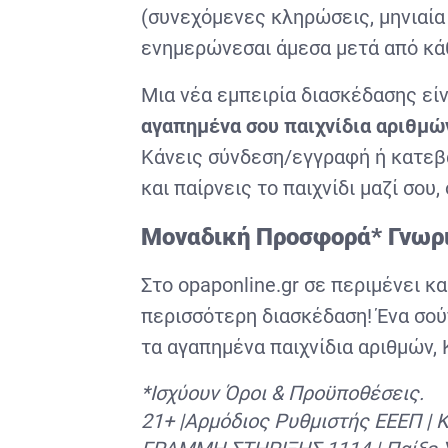
(συνεχόμενες κληρώσεις, μηνιαί
ενημερώνεσαι άμεσα μετά από κάθ
Μια νέα εμπειρία διασκέδασης είν
αγαπημένα σου παιχνίδια αριθμώ
Κάνεις σύνδεση/εγγραφή ή κατεβά
και παίρνεις το παιχνίδι μαζί σου, 
Μοναδική Προσφορά* Γνωρ
Στο opaponline.gr σε περιμένει κα
περισσότερη διασκέδαση! Ένα σού
τα αγαπημένα παιχνίδια αριθμών,
*Ισχύουν Όροι & Προϋποθέσεις.
21+ |Αρμόδιος Ρυθμιστής ΕΕΕΠ | 