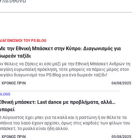
Υπεύθυνα
ΔΙΑΓΩΝΙΣΜΟΙ ΤΟΥ PS BLOG
Με την Εθνική Μπάσκετ στην Κύπρο: Διαγωνισμός για
δωρεάν ταξίδι
Αν θέλεις να ζήσεις κι εσύ μαζί με την Εθνική Μπάσκετ Ανδρών τη 
μεγάλη ευρωπαϊκή πρόκληση, τότε μπορείς να πάρεις μέρος στον 
μεγάλο διαγωνισμό του PS Blog για ένα δωρεάν ταξίδι!
1
ΧΡΟΝΟΣ ΠΡΙΝ
04/08/2025
BLOGS
Εθνική μπάσκετ: Last dance με προβλήματα, αλλά…
μπορεί
Ο Αύγουστος έχει μπει για τα καλά και η ραστώνη ή αν θέλετε τα 
μπάνια του λαού έχουν αρχίσει, όμως στις καρδιές των φίλων του 
μπάσκετ, το μυαλό είναι ήδη αλλού.
1
ΧΡΟΝΟΣ ΠΡΙΝ
05/08/2025