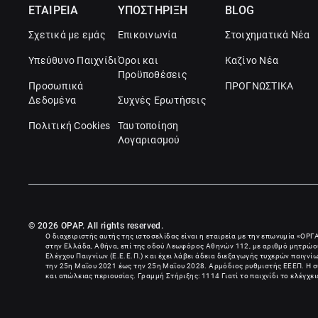
ΕΤΑΙΡΕΙΑ
ΥΠΟΣΤΗΡΙΞΗ
BLOG
Σχετικά με εμάς
Επικοινωνία
Στοιχηματικά Νέα
Υπεύθυνο Παιχνίδι
Όροι και
Καζίνο Νέα
Προϋποθέσεις
Προσωπικά
ΠΡΟΓΝΩΣΤΙΚΑ
Δεδομένα
Συχνές Ερωτήσεις
Πολιτική Cookies
Ταυτοποίηση
Λογαριασμού
© 2026 OPAP. All rights reserved.
Ο διαχειριστής αυτής της ιστοσελίδας είναι η εταιρεία με την επωνυμία «
ΟΡΓ
στην Ελλάδα, Αθήνα, επί της οδού Λεωφόρος Αθηνών 112, με αριθμό μητρώου
Ελέγχου Παιγνίων (Ε.Ε.Ε.Π.) και έχει λάβει άδεια διεξαγωγής τυχερών παιγν
την 25η Μαΐου 2021 έως την 25η Μαΐου 2028. Αρμόδιος ρυθμιστής ΕΕΕΠ. Η συ
και απώλειας περιουσίας. Γραμμή Στήριξης: 1114 Γιατί το παιχνίδι το ελέγχε