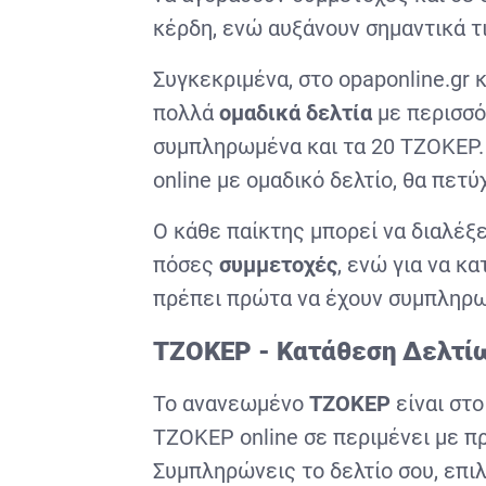
κέρδη, ενώ αυξάνουν σημαντικά τ
Συγκεκριμένα, στο opaponline.gr 
πολλά
ομαδικά δελτία
με περισσό
συμπληρωμένα και τα 20 ΤΖΟΚΕΡ. 
online με ομαδικό δελτίο, θα πετύ
Ο κάθε παίκτης μπορεί να διαλέξε
πόσες
συμμετοχές
, ενώ για να κ
πρέπει πρώτα να έχουν συμπληρω
ΤΖΟΚΕΡ - Κατάθεση Δελτίω
Το ανανεωμένο
ΤΖΟΚΕΡ
είναι στο
ΤΖΟΚΕΡ online σε περιμένει με π
Συμπληρώνεις το δελτίο σου, επιλ