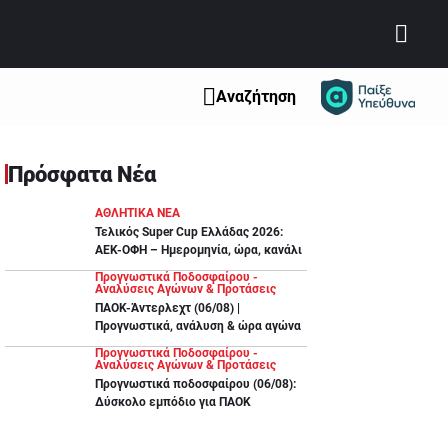
Αναζήτηση
Πρόσφατα Νέα
ΑΘΛΗΤΙΚΑ ΝΕΑ
Τελικός Super Cup Ελλάδας 2026:
ΑΕΚ-ΟΦΗ – Ημερομηνία, ώρα, κανάλι
Προγνωστικά Ποδοσφαίρου -
Αναλύσεις Αγώνων & Προτάσεις
ΠΑΟΚ-Άντερλεχτ (06/08) |
Προγνωστικά, ανάλυση & ώρα αγώνα
Προγνωστικά Ποδοσφαίρου -
Αναλύσεις Αγώνων & Προτάσεις
Προγνωστικά ποδοσφαίρου (06/08):
Δύσκολο εμπόδιο για ΠΑΟΚ