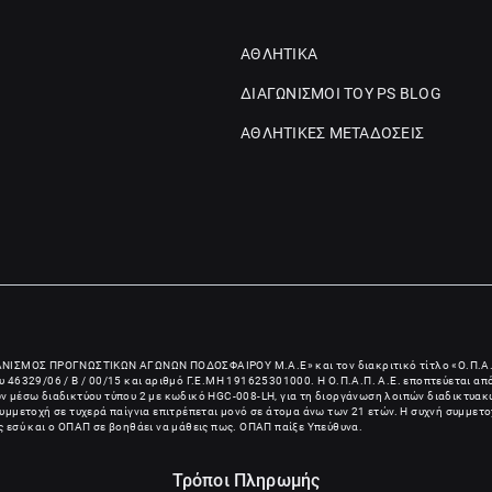
ΑΘΛΗΤΙΚΑ
ΔΙΑΓΩΝΙΣΜΟΙ ΤΟΥ PS BLOG
ΑΘΛΗΤΙΚΕΣ ΜΕΤΑΔΟΣΕΙΣ
ΑΝΙΣΜΟΣ ΠΡΟΓΝΩΣΤΙΚΩΝ ΑΓΩΝΩΝ ΠΟΔΟΣΦΑΙΡΟΥ Μ.Α.Ε
» και τον διακριτικό τίτλο «Ο.Π.Α.
 46329/06 / B / 00/15 και αριθμό Γ.Ε.ΜΗ
191625301000
. Η Ο.Π.Α.Π. Α.Ε. εποπτεύεται α
ίων μέσω διαδικτύου τύπου 2 με κωδικό HGC-008-LH, για τη διοργάνωση λοιπών διαδικτυακώ
μμετοχή σε τυχερά παίγνια επιτρέπεται μονό σε άτομα άνω των 21 ετών. Η συχνή συμμετο
ις εσύ και ο ΟΠΑΠ σε βοηθάει να μάθεις πως. ΟΠΑΠ παίξε Υπεύθυνα.
Τρόποι Πληρωμής