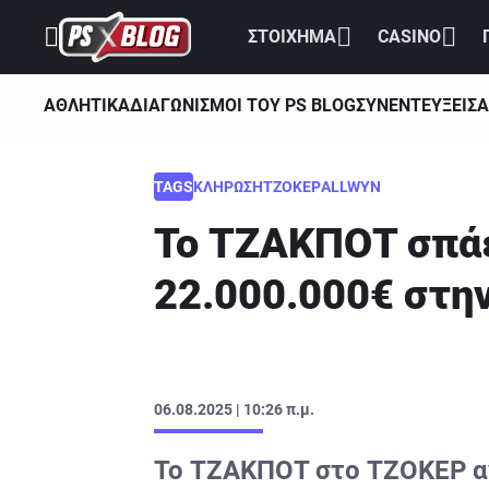
ΣΤΟΙΧΗΜΑ
CASINO
ΑΘΛΗΤΙΚΑ
ΔΙΑΓΩΝΙΣΜΟΙ ΤΟΥ PS BLOG
ΣΥΝΕΝΤΕΥΞΕΙΣ
Α
TAGS
ΚΛΗΡΩΣΗ
ΤΖΟΚΕΡ
ALLWYN
Το ΤΖΑΚΠΟΤ σπάε
22.000.000€ στη
06.08.2025 | 10:26 π.μ.
Το ΤΖΑΚΠΟΤ στο ΤΖΟΚΕΡ ανε