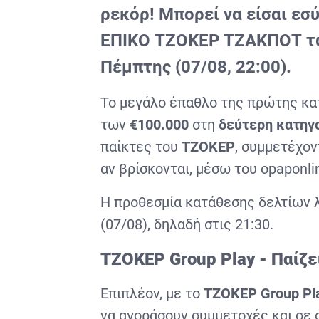
ρεκόρ! Μπορεί να είσαι εσ
ΕΠΙΚΟ ΤΖΟΚΕΡ ΤΖΑΚΠΟΤ τω
Πέμπτης (07/08, 22:00).
Το μεγάλο έπαθλο της πρώτης κα
των
€100.000
στη
δεύτερη
κατηγ
παίκτες του
ΤΖΟΚΕΡ
, συμμετέχον
αν βρίσκονται, μέσω του opaponlin
Η προθεσμία κατάθεσης δελτίων 
(07/08), δηλαδή στις 21:30.
ΤΖΟΚΕΡ Group Play - Παίζε
Επιπλέον, με το
ΤΖΟΚΕΡ Group Pl
να αγοράσουν συμμετοχές και σε ο