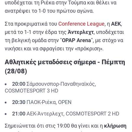
υποδέχεται τη Ριέκα στην Τούμπα και θέλει να
ανατρέψει το 1-0 του πρώτου αγώνα.
Στα προκριματικά του
Conference League
, η
ΑΕΚ
,
μετά το 1-1 στην έδρα της
Άντερλεχτ
, υποδέχεται
τη βελγική ομάδα στην "
OPAP Arena
", με στόχο να
νικήσει και να σφραγίσει την «πρόκριση».
Αθλητικές μεταδόσεις σήμερα - Πέμπτη
(28/08)
20:00
Σάμσουνσπορ-Παναθηναϊκός,
COSMOTESPORT 3 HD
20:30
ΠΑΟΚ-Ριέκα, OPEN
21:00
ΑΕΚ-Άντερλεχτ, COSMOTESPORT 2 HD
Σημειώνεται ότι στις 19:00 θα γίνει και η
κλήρωση