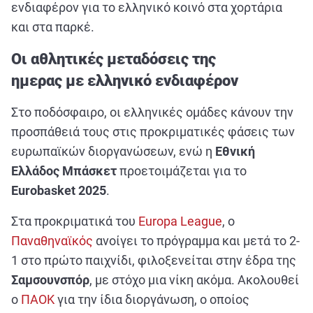
ΑΘΛΗΤΙΚΑ
ενδιαφέρον για το ελληνικό κοινό στα χορτάρια
και στα παρκέ.
ΣΥΝΕΝΤΕΥΞΕΙΣ
ΑΘΛΗΤΙΚΕΣ ΜΕΤΑΔΟΣΕΙΣ
Οι αθλητικές μεταδόσεις της
ημερας με ελληνικό ενδιαφέρον
Εξυπηρέτηση Πελατών
Στο ποδόσφαιρο, οι ελληνικές ομάδες κάνουν την
προσπάθειά τους στις προκριματικές φάσεις των
ευρωπαϊκών διοργανώσεων, ενώ η
Εθνική
Ελλάδος Μπάσκετ
προετοιμάζεται για το
Eurobasket 2025
.
Στα προκριματικά του
Europa League
, ο
Παναθηναϊκός
ανοίγει το πρόγραμμα και μετά το 2-
1 στο πρώτο παιχνίδι, φιλοξενείται στην έδρα της
Σαμσουνσπόρ
, με στόχο μια νίκη ακόμα. Ακολουθεί
ο
ΠΑΟΚ
για την ίδια διοργάνωση, ο οποίος