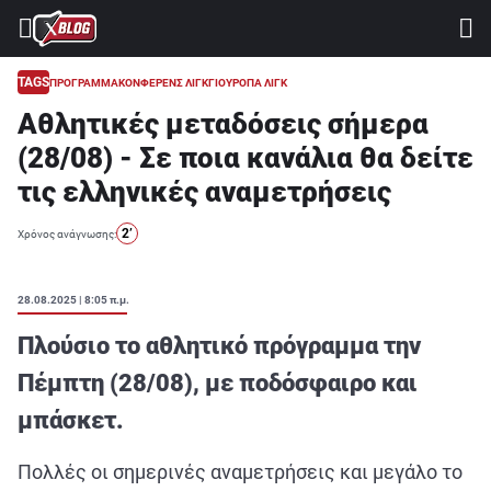
⚽ ΜΟΥΝΤΙΑΛ 2026
ΣΤΟΙΧΗΜΑ
TAGS
ΠΡΟΓΡΑΜΜΑ
ΚΟΝΦΕΡΕΝΣ ΛΙΓΚ
ΓΙΟΥΡΟΠΑ ΛΙΓΚ
Αθλητικές μεταδόσεις σήμερα
CASINO
(28/08) - Σε ποια κανάλια θα δείτε
ΠΡΟΓΝΩΣΤΙΚΑ ΤIPSTERS
τις ελληνικές αναμετρήσεις
ΠΡΟΓΝΩΣΤΙΚΑ ΚΑΤΗΓΟΡΙΕΣ
2’
Χρόνος ανάγνωσης:
ΠΡΟΣΦΟΡΕΣ
ΔΙΑΓΩΝΙΣΜΟΙ
28.08.2025 | 8:05 π.μ.
TSILI LEAGUE
Πλούσιο το αθλητικό πρόγραμμα την
RETRO
Πέμπτη (28/08), με ποδόσφαιρο και
μπάσκετ.
BLOGS
QUIZ
Πολλές οι σημερινές αναμετρήσεις και μεγάλο το