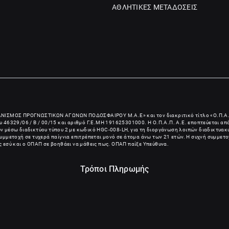
ΑΘΛΗΤΙΚΕΣ ΜΕΤΑΔΟΣΕΙΣ
ΑΝΙΣΜΟΣ ΠΡΟΓΝΩΣΤΙΚΩΝ ΑΓΩΝΩΝ ΠΟΔΟΣΦΑΙΡΟΥ Μ.Α.Ε
» και τον διακριτικό τίτλο «Ο.Π.Α.
 46329/06 / B / 00/15 και αριθμό Γ.Ε.ΜΗ
191625301000
. Η Ο.Π.Α.Π. Α.Ε. εποπτεύεται α
ίων μέσω διαδικτύου τύπου 2 με κωδικό HGC-008-LH, για τη διοργάνωση λοιπών διαδικτυακώ
μμετοχή σε τυχερά παίγνια επιτρέπεται μονό σε άτομα άνω των 21 ετών. Η συχνή συμμετο
ις εσύ και ο ΟΠΑΠ σε βοηθάει να μάθεις πως. ΟΠΑΠ παίξε Υπεύθυνα.
Τρόποι Πληρωμής