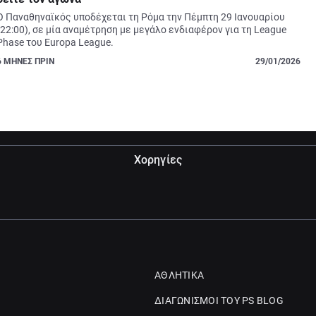
Ο Παναθηναϊκός υποδέχεται τη Ρόμα την Πέμπτη 29 Ιανουαρίου 
(22:00), σε μία αναμέτρηση με μεγάλο ενδιαφέρον για τη League 
Phase του Europa League.
6
ΜΗΝΕΣ ΠΡΙΝ
29/01/2026
Χορηγίες
ΑΘΛΗΤΙΚΑ
ΔΙΑΓΩΝΙΣΜΟΙ ΤΟΥ PS BLOG