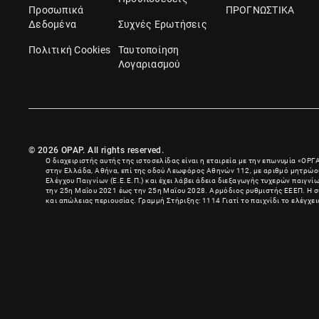
Προσωπικά
ΠΡΟΓΝΩΣΤΙΚΑ
Δεδομένα
Συχνές Ερωτήσεις
Πολιτική Cookies
Ταυτοποίηση
Λογαριασμού
© 2026 OPAP. All rights reserved.
Ο διαχειριστής αυτής της ιστοσελίδας είναι η εταιρεία με την επωνυμία «
ΟΡΓ
στην Ελλάδα, Αθήνα, επί της οδού Λεωφόρος Αθηνών 112, με αριθμό μητρώου
Ελέγχου Παιγνίων (Ε.Ε.Ε.Π.) και έχει λάβει άδεια διεξαγωγής τυχερών παιγν
την 25η Μαΐου 2021 έως την 25η Μαΐου 2028. Αρμόδιος ρυθμιστής ΕΕΕΠ. Η συ
και απώλειας περιουσίας. Γραμμή Στήριξης: 1114 Γιατί το παιχνίδι το ελέγχε