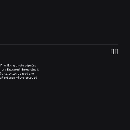
Π. Α.Ε.», η οποία εδρεύει
πό την Επιτροπή Εποπτείας &
ν παιγνίων, με ισχύ από
χή ενέχει κίνδυνο εθισμού