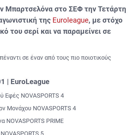
ην Μπαρτσελόνα στο ΣΕΦ την Τετάρτη
η αγωνιστική της
Euroleague
, με στόχο
κό του σερί και να παραμείνει σε
απέναντι σε έναν από τους πιο ποιοτικούς
1 | EuroLeague
ού Εφές NOVASPORTS 4
ερν Μονάχου NOVASPORTS 4
να NOVASPORTS PRIME
ν NOVASPORTS 5