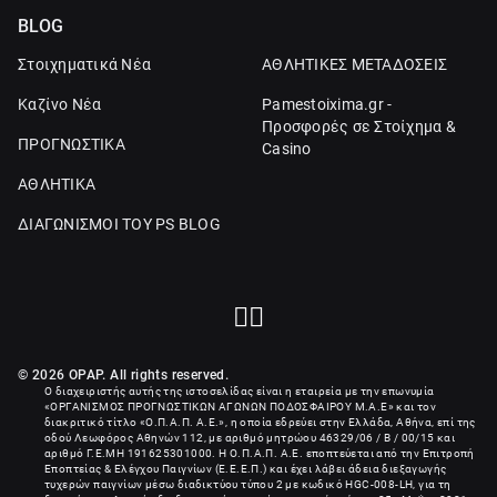
BLOG
Στοιχηματικά Νέα
ΑΘΛΗΤΙΚΕΣ ΜΕΤΑΔΟΣΕΙΣ
Καζίνο Νέα
Pamestoixima.gr -
Προσφορές σε Στοίχημα &
ΠΡΟΓΝΩΣΤΙΚΑ
Casino
ΑΘΛΗΤΙΚΑ
ΔΙΑΓΩΝΙΣΜΟΙ ΤΟΥ PS BLOG
© 2026 OPAP. All rights reserved.
Ο διαχειριστής αυτής της ιστοσελίδας είναι η εταιρεία με την επωνυμία
«
ΟΡΓΑΝΙΣΜΟΣ ΠΡΟΓΝΩΣΤΙΚΩΝ ΑΓΩΝΩΝ ΠΟΔΟΣΦΑΙΡΟΥ Μ.Α.Ε
» και τον
διακριτικό τίτλο «Ο.Π.Α.Π. Α.Ε.», η οποία εδρεύει στην Ελλάδα, Αθήνα, επί της
οδού Λεωφόρος Αθηνών 112, με αριθμό μητρώου 46329/06 / B / 00/15 και
αριθμό Γ.Ε.ΜΗ
191625301000
. Η Ο.Π.Α.Π. Α.Ε. εποπτεύεται από την Επιτροπή
Εποπτείας & Ελέγχου Παιγνίων (Ε.Ε.Ε.Π.) και έχει λάβει άδεια διεξαγωγής
τυχερών παιγνίων μέσω διαδικτύου τύπου 2 με κωδικό HGC-008-LH, για τη