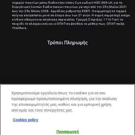
τυχερών παιγνίων μέσω διαδικτύου τύπου 2 με κωδικό HGC-008-LH, για τη
διοργάνωση λοιπών διαδικτυακών παιγνίων, με ισχύ από την 25η Μαΐου 2021
έως την 25η Μαΐου 2028. Αρμόδιος ρυθμιστής ΕΕΕΠ. Η συμμετοχή σε τυχερά
παίγνια επιτρέπεται μονό σε άτομα άνω των 21 ετών. Η συχνή συμμετοχή ενέχει
κίνδυνο εθισμού και απώλειας περιουσίας. Γραμμή Στήριξης: 1114 Γιατί το
παιχνίδι το ελέγχεις εσύ και ο ΟΠΑΠ σε βοηθάει να μάθεις πως. ΟΠΑΠ παίξε
Υπεύθυνα.
Τρόποι Πληρωμής
Χρησιμοποιούμε εργαλεία όπως τα cookies για να σου
προσφέρουμε προσωποποιημένη πλοήγηση, για την ανάλυση
της επισκεψιμότητάς μας, καθώς και για εμπορική χρήση
από εμάς και τους συνεργάτες μας.
Cookies policy
21+ | ΚΙΝΔΥΝΟΣ ΕΘΙΣΜΟΥ & ΑΠΩΛΕΙΑΣ ΠΕΡΙΟΥΣΙΑΣ | ΠΑΙΞΕ
ΥΠΕΥΘΥΝΑ & ΜΕ ΑΣΦΑΛΕΙΑ | ΕΟΠΑΕ – ΓΡΑΜΜΗ
Προσαρμογή
ΣΥΜΒΟΥΛΕΥΤΙΚΗΣ:1114