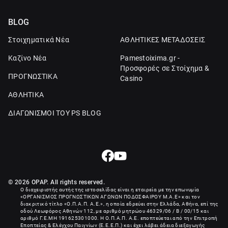
BLOG
Στοιχηματικά Νέα
ΑΘΛΗΤΙΚΕΣ ΜΕΤΑΔΟΣΕΙΣ
Καζίνο Νέα
Pamestoixima.gr -
Προσφορές σε Στοίχημα &
ΠΡΟΓΝΩΣΤΙΚΑ
Casino
ΑΘΛΗΤΙΚΑ
ΔΙΑΓΩΝΙΣΜΟΙ ΤΟΥ PS BLOG
© 2026 OPAP. All rights reserved.
Ο διαχειριστής αυτής της ιστοσελίδας είναι η εταιρεία με την επωνυμία
«
ΟΡΓΑΝΙΣΜΟΣ ΠΡΟΓΝΩΣΤΙΚΩΝ ΑΓΩΝΩΝ ΠΟΔΟΣΦΑΙΡΟΥ Μ.Α.Ε
» και τον
διακριτικό τίτλο «Ο.Π.Α.Π. Α.Ε.», η οποία εδρεύει στην Ελλάδα, Αθήνα, επί της
οδού Λεωφόρος Αθηνών 112, με αριθμό μητρώου 46329/06 / B / 00/15 και
αριθμό Γ.Ε.ΜΗ
191625301000
. Η Ο.Π.Α.Π. Α.Ε. εποπτεύεται από την Επιτροπή
Εποπτείας & Ελέγχου Παιγνίων (Ε.Ε.Ε.Π.) και έχει λάβει άδεια διεξαγωγής