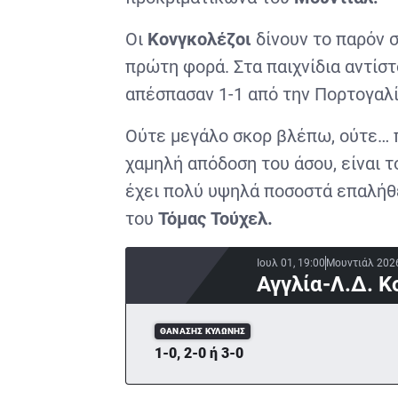
Οι
Κονγκολέζοι
δίνουν το παρόν 
πρώτη φορά. Στα παιχνίδια αντίστ
απέσπασαν 1-1 από την Πορτογαλί
Ούτε μεγάλο σκορ βλέπω, ούτε…
χαμηλή απόδοση του άσου, είναι
έχει πολύ υψηλά ποσοστά επαλήθ
του
Τόμας Τούχελ.
Ιουλ 01, 19:00
Μουντιάλ 202
Αγγλία-Λ.Δ. Κ
ΘΑΝΆΣΗΣ ΚΥΛΏΝΗΣ
1-0, 2-0 ή 3-0