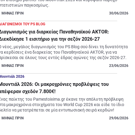
στατιστικών παγκοσμίως.
1
ΜΗΝΑΣ ΠΡΙΝ
30/06/2026
ΔΙΑΓΩΝΙΣΜΟΙ ΤΟΥ PS BLOG
Διαγωνισμός για διαρκείας Παναθηναϊκού AKTOR:
Διεκδίκησε 1 εισιτήριο για την σεζόν 2026-27
Ο νέος, μεγάλος διαγωνισμός του PS Blog σού δίνει τη δυνατότητα 
να κερδίσεις ένα διαρκείας του Παναθηναϊκού AKTOR, για να 
βρίσκεσαι σε όλους τους εντός έδρας αγώνες της σεζόν 2026-27.
1
ΜΗΝΑΣ ΠΡΙΝ
23/06/2026
Μουντιάλ 2026
Μουντιάλ 2026: Οι μακροχρόνιες προβλέψεις του
απέφεραν σχεδόν 7.800€!
Ένας παίκτης του Pamestoixima.gr έκανε την απόλυτη πρόβλεψη 
στα μακροχρόνια στοιχήματα του World Cup 2026 και είδε το ίδιο 
δελτίο να μετατρέπεται σε μία εντυπωσιακή σειρά κερδών!
1
ΜΗΝΑΣ ΠΡΙΝ
29/06/2026