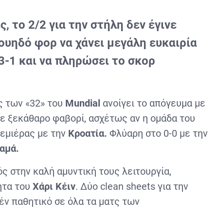
, το 2/2 για την στήλη δεν έγινε
ουηδό φορ να χάνει μεγάλη ευκαιρία
 3-1 και να πληρώσει το σκορ
ς των «32» του
Mundial
ανοίγει το απόγευμα με
ε ξεκάθαρο φαβορί, ασχέτως αν η ομάδα του
ρεμιέρας με την
Κροατία.
Φλύαρη στο 0-0 με την
αμά.
 στην καλή αμυντική τους λειτουργία,
ητα του
Χάρι Κέιν
. Δύο clean sheets για την
έν παθητικό σε όλα τα ματς των