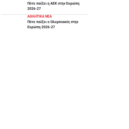
Πότε παίζει η ΑΕΚ στην Ευρώπη
2026-27
ΑΘΛΗΤΙΚΑ ΝΕΑ
Πότε παίζει ο Ολυμπιακός στην
Ευρώπη 2026-27