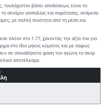
, τουλάχιστον βάσει αποδόσεων, είναι το
ά το σενάριο ισοπαλίας και παράτασης, ανάμεσα
μες, με πολλή ποιότητα από τη μέση και
εσε πλέον στο 1.77, χάνοντας την αξία του για
ίχημα στο ίδιο μήκος κύματος και με σαφώς
ει» σε οποιαδήποτε φάση του αγώνα το σκορ
τελικό αποτέλεσμα.
6
άλη