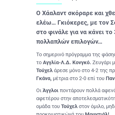
Ο Χάαλαντ σκόραρε και χθες
ελέω… Γκιόκερες, με τον Σ
στο φινάλε για να κάνει το
πολλαπλών επιλογών…
Το σημερινό πρόγραμμα της φάση
το
Αγγλία-Λ.Δ. Κονγκό.
Ζευγάρι μ
Τούχελ
άρεσε μόνο στο 4-2 της π
Γκάνα,
μέτρια στο 2-0 επί του
Παν
Οι
Άγγλοι
ποντάρουν πολλά αφενός
αφετέρου στην αποτελεσματικότ
ομάδα του
Τούχελ
στον όμιλο, μηδ
προκριματικώνά του
Μουντιάλ!