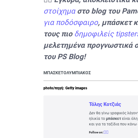
στοίχημα
στο
blog του
Pame
για ποδόσφαιρο
, μπάσκετ 
τους πιο
δημοφιλείς
tipster
μελετημένα προγνωστικά σ
του
PS
Blog!
ΜΠΑΣΚΕΤ
ΟΛΥΜΠΙΑΚΟΣ
photo/πηγή: Getty images
Τόλης Κοτζιάς
Δεν θα γίνω γραφικός λέγον
ηλικία το
μπάσκετ
είναι όλη
και για τα ταξίδια που κάνω
όπως ξέρουν καλά αυτοί που
Follow on:
οποία ήμουν για πολλά χρόν