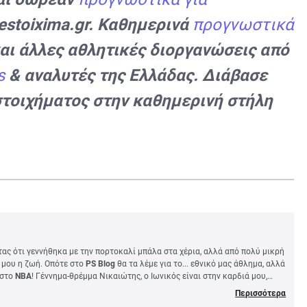
stoixima.
gr. Καθημερινά
προγνωστικά
και άλλες αθλητικές διοργανώσεις από
s
& αναλυτές της Ελλάδας. Διάβασε
τοιχήματος στην καθημερινή στήλη
τας ότι γεννήθηκα με την πορτοκαλί μπάλα στα χέρια, αλλά από πολύ μικρή
 μου η ζωή. Οπότε στο
PS Blog
θα τα λέμε για το... εθνικό μας άθλημα, αλλά
 στο
ΝΒΑ
! Γέννημα-θρέμμα Νικαιώτης, ο Ιωνικός είναι στην καρδιά μου,
 με γνωρίζουν. Πρόσφατα επέστρεψα στην οικογένεια της
Kingbet
, στην
Περισσότερα
ια, από το 2015 είμαι αρχισυντάκτης μπάσκετ στο
SDNA
, ενώ εδώ και 17