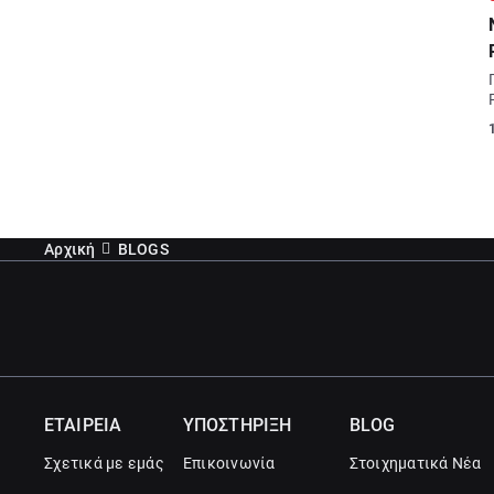
Αρχική
BLOGS
ΕΤΑΙΡΕΙΑ
ΥΠΟΣΤΗΡΙΞΗ
BLOG
Σχετικά με εμάς
Επικοινωνία
Στοιχηματικά Νέα