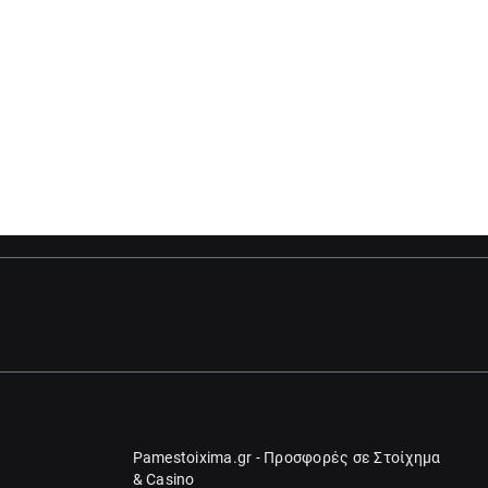
Pamestoixima.gr - Προσφορές σε Στοίχημα
& Casino