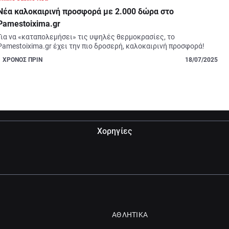
Νέα καλοκαιρινή προσφορά με 2.000 δώρα στο
Pamestoixima.gr
Για να «καταπολεμήσει» τις υψηλές θερμοκρασίες, το 
Pamestoixima.gr έχει την πιο δροσερή, καλοκαιρινή προσφορά!
1
ΧΡΟΝΟΣ ΠΡΙΝ
18/07/2025
Χορηγίες
ΑΘΛΗΤΙΚΑ