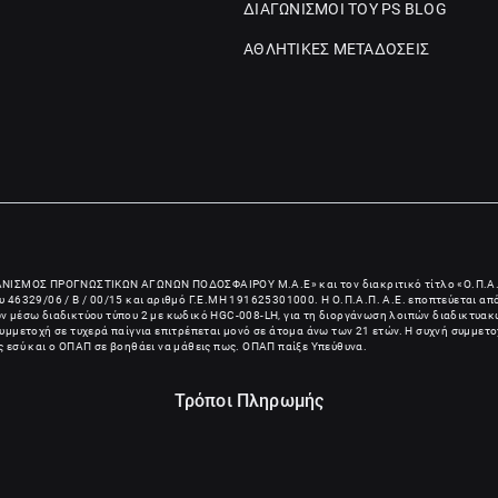
ΔΙΑΓΩΝΙΣΜΟΙ ΤΟΥ PS BLOG
ΑΘΛΗΤΙΚΕΣ ΜΕΤΑΔΟΣΕΙΣ
ΑΝΙΣΜΟΣ ΠΡΟΓΝΩΣΤΙΚΩΝ ΑΓΩΝΩΝ ΠΟΔΟΣΦΑΙΡΟΥ Μ.Α.Ε
» και τον διακριτικό τίτλο «Ο.Π.Α.
 46329/06 / B / 00/15 και αριθμό Γ.Ε.ΜΗ
191625301000
. Η Ο.Π.Α.Π. Α.Ε. εποπτεύεται α
ίων μέσω διαδικτύου τύπου 2 με κωδικό HGC-008-LH, για τη διοργάνωση λοιπών διαδικτυακώ
μμετοχή σε τυχερά παίγνια επιτρέπεται μονό σε άτομα άνω των 21 ετών. Η συχνή συμμετο
ις εσύ και ο ΟΠΑΠ σε βοηθάει να μάθεις πως. ΟΠΑΠ παίξε Υπεύθυνα.
Τρόποι Πληρωμής