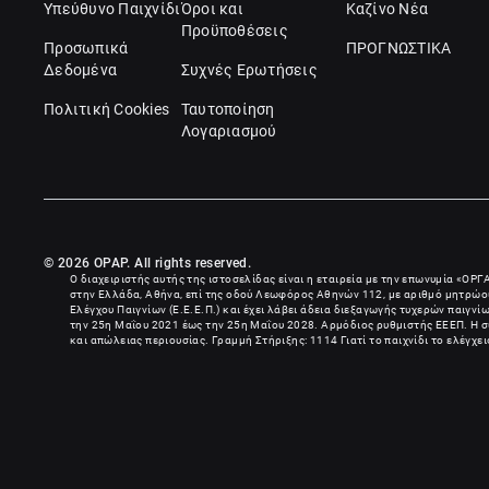
Υπεύθυνο Παιχνίδι
Όροι και
Καζίνο Νέα
Προϋποθέσεις
Προσωπικά
ΠΡΟΓΝΩΣΤΙΚΑ
Δεδομένα
Συχνές Ερωτήσεις
Πολιτική Cookies
Ταυτοποίηση
Λογαριασμού
© 2026 OPAP. All rights reserved.
Ο διαχειριστής αυτής της ιστοσελίδας είναι η εταιρεία με την επωνυμία «
ΟΡΓ
στην Ελλάδα, Αθήνα, επί της οδού Λεωφόρος Αθηνών 112, με αριθμό μητρώου
Ελέγχου Παιγνίων (Ε.Ε.Ε.Π.) και έχει λάβει άδεια διεξαγωγής τυχερών παιγν
την 25η Μαΐου 2021 έως την 25η Μαΐου 2028. Αρμόδιος ρυθμιστής ΕΕΕΠ. Η συ
και απώλειας περιουσίας. Γραμμή Στήριξης: 1114 Γιατί το παιχνίδι το ελέγχε