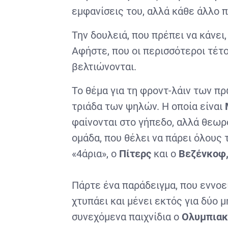
εμφανίσεις του, αλλά κάθε άλλο 
Την δουλειά, που πρέπει να κάνει
Αφήστε, που οι περισσότεροι τέτο
βελτιώνονται.
Το θέμα για τη φροντ-λάιν των 
τριάδα των ψηλών. Η οποία είναι
φαίνονται στο γήπεδο, αλλά θεωρο
ομάδα, που θέλει να πάρει όλους τ
«4άρια», ο
Πίτερς
και ο
Βεζένκοφ
Πάρτε ένα παράδειγμα, που εννοεί
χτυπάει και μένει εκτός για δύο 
συνεχόμενα παιχνίδια ο
Ολυμπιακ