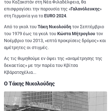
ΑΘΛΗΤΙΚΑ
του Καζακστάν στη Νέα Φιλαδέλφεια, θα
επισφραγίσει την παρουσία της «
Γαλανόλευκης
»
ΣΥΝΕΝΤΕΥΞΕΙΣ
στη Γερμανία για το
EURO 2024
.
ΑΘΛΗΤΙΚΕΣ ΜΕΤΑΔΟΣΕΙΣ
Από το γκολ του
Τάκη Νικολούδη
τον Σεπτέμβριο
του 1979 έως τα γκολ του
Κώστα Μήτρογλου
τον
Εξυπηρέτηση Πελατών
Νοέμβριο του 2013, «επτά προκρίσεις δρόμος» και
αμέτρητες οι στιγμές.
Ας τις θυμηθούμε εν όψει της «αναμέτρησης της
δεκαετίας» με την παρέα του Κβίτσα
Κβάρατσχέλια...
O Tάκης Νικολούδης