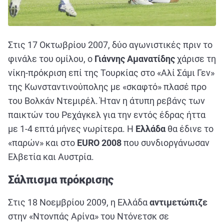
Στις 17 Οκτωβρίου 2007, δύο αγωνιστικές πριν το
φινάλε του ομίλου, ο
Γιάννης Αμανατίδης
χάρισε τη
νίκη-πρόκριση επί της Τουρκίας στο «Αλί Σάμι Γεν»
της Κωνσταντινούπολης με «σκαφτό» πλασέ προ
του Βολκάν Ντεμιρέλ. Ήταν η άτυπη ρεβάνς των
παικτών του Ρεχάγκελ για την εντός έδρας ήττα
με 1-4 επτά μήνες νωρίτερα. Η
Ελλάδα
θα έδινε το
«παρών» και στο
EURO 2008
που συνδιοργάνωσαν
Ελβετία και Αυστρία.
Σάλπισμα πρόκρισης
Στις 18 Νοεμβρίου 2009, η Ελλάδα
αντιμετώπιζε
στην «Ντονπάς Αρίνα» του Ντόνετσκ σε