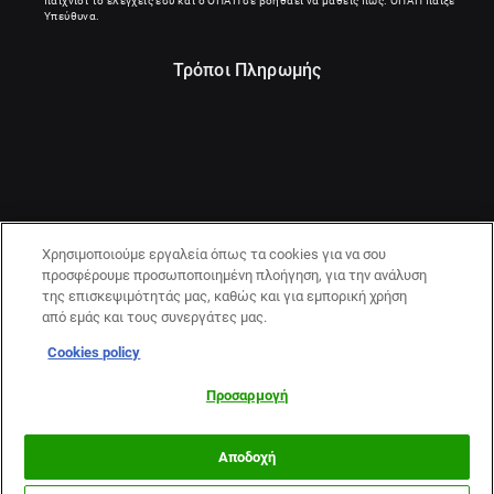
παιχνίδι το ελέγχεις εσύ και ο ΟΠΑΠ σε βοηθάει να μάθεις πως. ΟΠΑΠ παίξε
Υπεύθυνα.
Τρόποι Πληρωμής
Χρησιμοποιούμε εργαλεία όπως τα cookies για να σου
προσφέρουμε προσωποποιημένη πλοήγηση, για την ανάλυση
της επισκεψιμότητάς μας, καθώς και για εμπορική χρήση
από εμάς και τους συνεργάτες μας.
Cookies policy
21+ | ΚΙΝΔΥΝΟΣ ΕΘΙΣΜΟΥ & ΑΠΩΛΕΙΑΣ ΠΕΡΙΟΥΣΙΑΣ | ΠΑΙΞΕ
ΥΠΕΥΘΥΝΑ & ΜΕ ΑΣΦΑΛΕΙΑ | ΕΟΠΑΕ – ΓΡΑΜΜΗ
Προσαρμογή
ΣΥΜΒΟΥΛΕΥΤΙΚΗΣ:1114
Αποδοχή