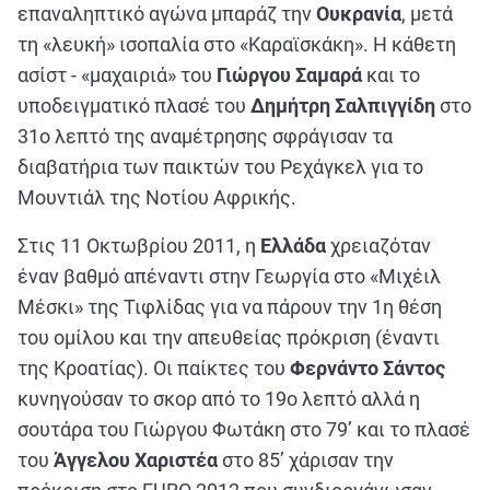
επαναληπτικό αγώνα μπαράζ την
Ουκρανία
, μετά
τη «λευκή» ισοπαλία στο «Καραϊσκάκη». Η κάθετη
ασίστ - «μαχαιριά» του
Γιώργου Σαμαρά
και το
υποδειγματικό πλασέ του
Δημήτρη Σαλπιγγίδη
στο
31ο λεπτό της αναμέτρησης σφράγισαν τα
διαβατήρια των παικτών του Ρεχάγκελ για το
Μουντιάλ της Νοτίου Αφρικής.
Στις 11 Οκτωβρίου 2011, η
Ελλάδα
χρειαζόταν
έναν βαθμό απέναντι στην Γεωργία στο «Μιχέιλ
Μέσκι» της Τιφλίδας για να πάρουν την 1η θέση
του ομίλου και την απευθείας πρόκριση (έναντι
της Κροατίας). Οι παίκτες του
Φερνάντο Σάντος
κυνηγούσαν το σκορ από το 19ο λεπτό αλλά η
σουτάρα του Γιώργου Φωτάκη στο 79’ και το πλασέ
του
Άγγελου Χαριστέα
στο 85’ χάρισαν την