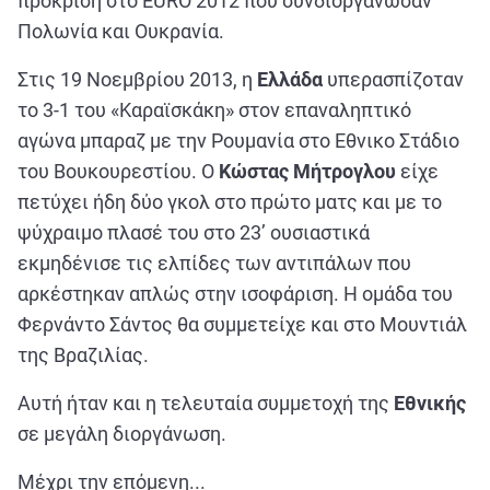
πρόκριση στο EURO 2012 που συνδιοργάνωσαν
Πολωνία και Ουκρανία.
Στις 19 Νοεμβρίου 2013, η
Ελλάδα
υπερασπίζοταν
το 3-1 του «Καραϊσκάκη» στον επαναληπτικό
αγώνα μπαραζ με την Ρουμανία στο Εθνικο Στάδιο
του Βουκουρεστίου. Ο
Κώστας Μήτρογλου
είχε
πετύχει ήδη δύο γκολ στο πρώτο ματς και με το
ψύχραιμο πλασέ του στο 23’ ουσιαστικά
εκμηδένισε τις ελπίδες των αντιπάλων που
αρκέστηκαν απλώς στην ισοφάριση. Η ομάδα του
Φερνάντο Σάντος θα συμμετείχε και στο Μουντιάλ
της Βραζιλίας.
Αυτή ήταν και η τελευταία συμμετοχή της
Εθνικής
σε μεγάλη διοργάνωση.
Μέχρι την επόμενη...