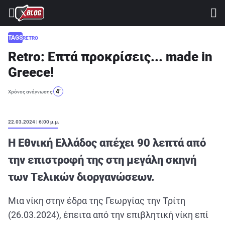
⚽ ΜΟΥΝΤΙΑΛ 2026
ΣΤΟΙΧΗΜΑ
TAGS
RETRO
Retro: Επτά προκρίσεις... made in
CASINO
Greece!
ΠΡΟΓΝΩΣΤΙΚΑ ΤIPSTERS
4’
Χρόνος ανάγνωσης:
ΠΡΟΓΝΩΣΤΙΚΑ ΚΑΤΗΓΟΡΙΕΣ
ΠΡΟΣΦΟΡΕΣ
22.03.2024 | 6:00 μ.μ.
ΔΙΑΓΩΝΙΣΜΟΙ
Η Εθνική Ελλάδος απέχει 90 λεπτά από
TSILI LEAGUE
την επιστροφή της στη μεγάλη σκηνή
RETRO
των Τελικών διοργανώσεων.
BLOGS
Μια νίκη στην έδρα της Γεωργίας την Τρίτη
QUIZ
(26.03.2024), έπειτα από την επιβλητική νίκη επί