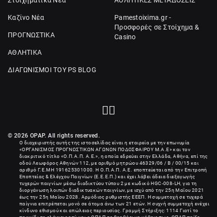
Στοιχηματικά Νέα
ΑΘΛΗΤΙΚΕΣ ΜΕΤΑΔΟΣΕΙΣ
Καζίνο Νέα
Pamestoixima.gr -
Προσφορές σε Στοίχημα &
ΠΡΟΓΝΩΣΤΙΚΑ
Casino
ΑΘΛΗΤΙΚΑ
ΔΙΑΓΩΝΙΣΜΟΙ ΤΟΥ PS BLOG
© 2026 OPAP. All rights reserved.
Ο διαχειριστής αυτής της ιστοσελίδας είναι η εταιρεία με την επωνυμία
«
ΟΡΓΑΝΙΣΜΟΣ ΠΡΟΓΝΩΣΤΙΚΩΝ ΑΓΩΝΩΝ ΠΟΔΟΣΦΑΙΡΟΥ Μ.Α.Ε
» και τον
διακριτικό τίτλο «Ο.Π.Α.Π. Α.Ε.», η οποία εδρεύει στην Ελλάδα, Αθήνα, επί της
οδού Λεωφόρος Αθηνών 112, με αριθμό μητρώου 46329/06 / B / 00/15 και
αριθμό Γ.Ε.ΜΗ
191625301000
. Η Ο.Π.Α.Π. Α.Ε. εποπτεύεται από την Επιτροπή
Εποπτείας & Ελέγχου Παιγνίων (Ε.Ε.Ε.Π.) και έχει λάβει άδεια διεξαγωγής
τυχερών παιγνίων μέσω διαδικτύου τύπου 2 με κωδικό HGC-008-LH, για τη
διοργάνωση λοιπών διαδικτυακών παιγνίων, με ισχύ από την 25η Μαΐου 2021
έως την 25η Μαΐου 2028. Αρμόδιος ρυθμιστής ΕΕΕΠ. Η συμμετοχή σε τυχερά
παίγνια επιτρέπεται μονό σε άτομα άνω των 21 ετών. Η συχνή συμμετοχή ενέχει
κίνδυνο εθισμού και απώλειας περιουσίας. Γραμμή Στήριξης: 1114 Γιατί το