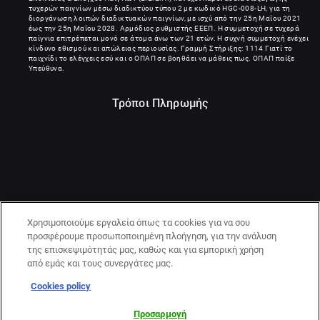
τυχερών παιγνίων μέσω διαδικτύου τύπου 2 με κωδικό HGC-008-LH, για τη
διοργάνωση λοιπών διαδικτυακών παιγνίων, με ισχύ από την 25η Μαΐου 2021
έως την 25η Μαΐου 2028. Αρμόδιος ρυθμιστής ΕΕΕΠ. Η συμμετοχή σε τυχερά
παίγνια επιτρέπεται μονό σε άτομα άνω των 21 ετών. Η συχνή συμμετοχή ενέχει
κίνδυνο εθισμού και απώλειας περιουσίας. Γραμμή Στήριξης: 1114 Γιατί το
παιχνίδι το ελέγχεις εσύ και ο ΟΠΑΠ σε βοηθάει να μάθεις πως. ΟΠΑΠ παίξε
Υπεύθυνα.
Τρόποι Πληρωμής
Χρησιμοποιούμε εργαλεία όπως τα cookies για να σου
προσφέρουμε προσωποποιημένη πλοήγηση, για την ανάλυση
της επισκεψιμότητάς μας, καθώς και για εμπορική χρήση
από εμάς και τους συνεργάτες μας.
Cookies policy
21+ | ΚΙΝΔΥΝΟΣ ΕΘΙΣΜΟΥ & ΑΠΩΛΕΙΑΣ ΠΕΡΙΟΥΣΙΑΣ | ΠΑΙΞΕ
ΥΠΕΥΘΥΝΑ & ΜΕ ΑΣΦΑΛΕΙΑ | ΕΟΠΑΕ – ΓΡΑΜΜΗ
Προσαρμογή
ΣΥΜΒΟΥΛΕΥΤΙΚΗΣ:1114