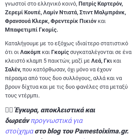
γνωστοί στο ελληνικό κοινό,
Πατρίς Καρτερόν,
Ζερεμί Κουπέ,
Λαμίν Ντιατά, Στιντ Μαλμπράνκ,
Φρανσουά Κλερκ, Φρεντερίκ Πικιόν
και
Μπαφετιμπί Γκομίς.
Καταλήγουμε με το εξόχως ιδιαίτερο στατιστικό
ότι οι
Λακόμπ
και
Γκομίς
συγκαταλέγονται σε ένα
κλειστό κλαμπ 5 παικτών, μαζί με
Λεά, Γκι
και
Σαλέν,
που κατόρθωσαν, όχι μόνο να έχουν
πέρασμα από τους δυο συλλόγους, αλλά και να
βρουν δίχτυα και με τις δυο φανέλες στα μεταξύ
τους ντέρμπι.
✍🏻 Έγκυρα, αποκλειστικά και
δωρεάν
προγνωστικά για
στοίχημα
στο blog του Pamestoixima.gr.