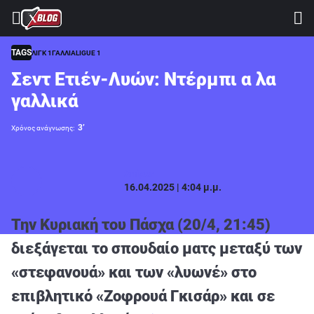
⚽ ΜΟΥΝΤΙΑΛ 2026
ΣΤΟΙΧΗΜΑ
TAGS
ΛΙΓΚ 1
ΓΑΛΛΙΑ
LIGUE 1
Σεντ Ετιέν-Λυών: Ντέρμπι α λα
CASINO
γαλλικά
ΠΡΟΓΝΩΣΤΙΚΑ ΤIPSTERS
3’
Χρόνος ανάγνωσης:
ΠΡΟΓΝΩΣΤΙΚΑ ΚΑΤΗΓΟΡΙΕΣ
ΠΡΟΣΦΟΡΕΣ
Sniper
16.04.2025 | 4:04 μ.μ.
ΔΙΑΓΩΝΙΣΜΟΙ
TSILI LEAGUE
Την Κυριακή του Πάσχα (20/4, 21:45)
RETRO
διεξάγεται το σπουδαίο ματς μεταξύ των
BLOGS
«στεφανουά» και των «λυωνέ» στο
QUIZ
επιβλητικό «Ζοφρουά Γκισάρ» και σε