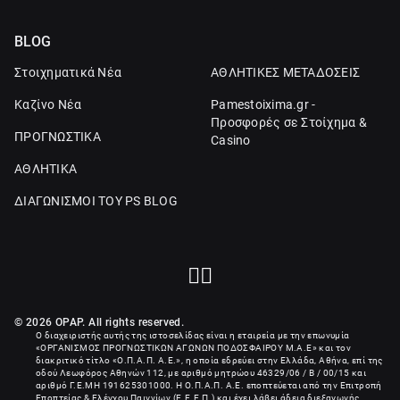
BLOG
Στοιχηματικά Νέα
ΑΘΛΗΤΙΚΕΣ ΜΕΤΑΔΟΣΕΙΣ
Καζίνο Νέα
Pamestoixima.gr -
Προσφορές σε Στοίχημα &
ΠΡΟΓΝΩΣΤΙΚΑ
Casino
ΑΘΛΗΤΙΚΑ
ΔΙΑΓΩΝΙΣΜΟΙ ΤΟΥ PS BLOG
© 2026 OPAP. All rights reserved.
Ο διαχειριστής αυτής της ιστοσελίδας είναι η εταιρεία με την επωνυμία
«
ΟΡΓΑΝΙΣΜΟΣ ΠΡΟΓΝΩΣΤΙΚΩΝ ΑΓΩΝΩΝ ΠΟΔΟΣΦΑΙΡΟΥ Μ.Α.Ε
» και τον
διακριτικό τίτλο «Ο.Π.Α.Π. Α.Ε.», η οποία εδρεύει στην Ελλάδα, Αθήνα, επί της
οδού Λεωφόρος Αθηνών 112, με αριθμό μητρώου 46329/06 / B / 00/15 και
αριθμό Γ.Ε.ΜΗ
191625301000
. Η Ο.Π.Α.Π. Α.Ε. εποπτεύεται από την Επιτροπή
Εποπτείας & Ελέγχου Παιγνίων (Ε.Ε.Ε.Π.) και έχει λάβει άδεια διεξαγωγής