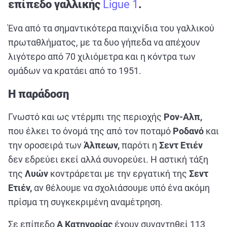
επίπεδο γαλλικής
ΑΘΛΗΤΙΚΑ
Ligue 1
.
ΣΥΝΕΝΤΕΥΞΕΙΣ
Ένα από τα σημαντικότερα παιχνίδια του γαλλικού
ΑΘΛΗΤΙΚΕΣ ΜΕΤΑΔΟΣΕΙΣ
πρωταθλήματος, με τα δυο γήπεδα να απέχουν
λιγότερο από 70 χιλιόμετρα και η κόντρα των
ομάδων να κρατάει από το 1951.
Εξυπηρέτηση Πελατών
Η παράδοση
Γνωστό και ως ντέρμπι της περιοχής
Ρον-Αλπ,
που έλκει το όνομά της από τον ποταμό
Ροδανό
και
την οροσειρά των
Άλπεων,
παρότι η
Σεντ Ετιέν
δεν εδρεύει εκεί αλλά συνορεύει. Η αστική τάξη
της
Λυών
κοντράρεται με την εργατική της
Σεντ
Ετιέν,
αν θέλουμε να σχολιάσουμε υπό ένα ακόμη
πρίσμα τη συγκεκριμένη αναμέτρηση.
Σε επίπεδο
Α Κατηγορίας
έχουν συναντηθεί 113