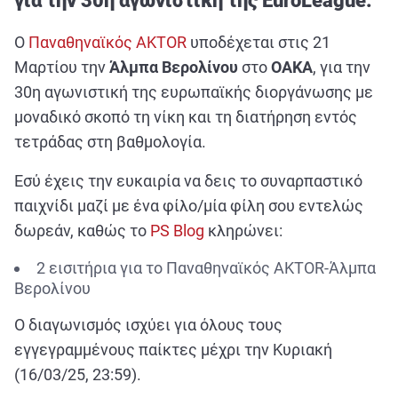
για την 30η αγωνιστική της EuroLeague.
ΑΘΛΗΤΙΚΑ
ΣΥΝΕΝΤΕΥΞΕΙΣ
Ο
Παναθηναϊκός AKTOR
υποδέχεται στις 21
Μαρτίου την
Άλμπα Βερολίνου
στο
ΟΑΚΑ
, για την
ΑΘΛΗΤΙΚΕΣ ΜΕΤΑΔΟΣΕΙΣ
30η αγωνιστική της ευρωπαϊκής διοργάνωσης με
μοναδικό σκοπό τη νίκη και τη διατήρηση εντός
Εξυπηρέτηση Πελατών
τετράδας στη βαθμολογία.
Εσύ έχεις την ευκαιρία να δεις το συναρπαστικό
παιχνίδι μαζί με ένα φίλο/μία φίλη σου εντελώς
δωρεάν, καθώς το
PS Blog
κληρώνει:
2 εισιτήρια για το Παναθηναϊκός AKTOR-Άλμπα
Βερολίνου
Ο διαγωνισμός ισχύει για όλους τους
εγγεγραμμένους παίκτες μέχρι την Κυριακή
(16/03/25, 23:59).