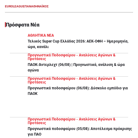
Το PS Blog του Pamestoixima.gr υποδέχεται όλους
EUROLEAGUE
ΠΑΝΑΘΗΝΑΪΚΟΣ
τους παίκτες με έναν μεγάλο διαγωνισμό!
Διεκδικείς δύο (2) διπλά εισιτήρια για τον αγώνα
Πρόσφατα Νέα
Παναθηναϊκός-Άλμπα Βερολίνου (21/03/2025,
ΑΘΛΗΤΙΚΑ ΝΕΑ
21:15).
Τελικός Super Cup Ελλάδας 2026: ΑΕΚ-ΟΦΗ – Ημερομηνία,
ώρα, κανάλι
Για να μπεις και εσύ στην κλήρωση θα πρέπει:
Προγνωστικά Ποδοσφαίρου - Αναλύσεις Αγώνων &
Προτάσεις
ΠΑΟΚ-Άντερλεχτ (06/08) | Προγνωστικά, ανάλυση & ώρα
1)
Να είσαι εγγεγραμμένος χρήστης του
αγώνα
Pamestoixima.gr
Προγνωστικά Ποδοσφαίρου - Αναλύσεις Αγώνων &
Προτάσεις
2)
Να απαντήσεις σε μία ερώτηση σχετική με το
Προγνωστικά ποδοσφαίρου (06/08): Δύσκολο εμπόδιο για
ΠΑΟΚ
παιχνίδι Παναθηναϊκός-Άλμπα Βερολίνου.
3)
Να έχεις ολοκληρώσει την ταυτοποίηση του
λογαριασμού σου.
Προγνωστικά Ποδοσφαίρου - Αναλύσεις Αγώνων &
Προτάσεις
Προγνωστικά ποδοσφαίρου (05/08): Αποτέλεσμα πρόκρισης
4)
Να έχεις αποδεχτεί να λαμβάνεις
για ΠΑΟ