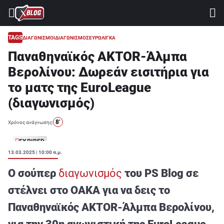
⚽ ΜΟΥΝΤΙΑΛ 2026
ΣΤΟΙΧΗΜΑ
TAGS
ΔΙΑΓΩΝΙΣΜΟΙ
ΔΙΑΓΩΝΙΣΜΟΣ
ΕΥΡΩΛΙΓΚΑ
Παναθηναϊκός AKTOR-Άλμπα
CASINO
Βερολίνου: Δωρεάν εισιτήρια για
ΠΡΟΓΝΩΣΤΙΚΑ ΤIPSTERS
το ματς της EuroLeague
ΠΡΟΓΝΩΣΤΙΚΑ ΚΑΤΗΓΟΡΙΕΣ
(διαγωνισμός)
ΠΡΟΣΦΟΡΕΣ
8’
Χρόνος ανάγνωσης:
ΔΙΑΓΩΝΙΣΜΟΙ
EXPIRED
13.03.2025 | 10:00 π.μ.
TSILI LEAGUE
Ο σούπερ
διαγωνισμός
του PS Blog σε
RETRO
στέλνει στο ΟΑΚΑ για να δεις το
BLOGS
Παναθηναϊκός AKTOR-Άλμπα Βερολίνου,
QUIZ