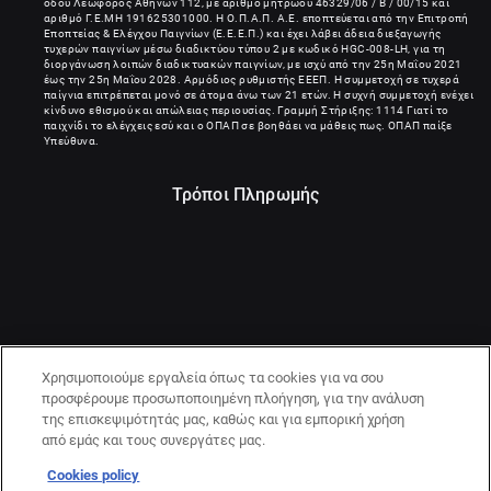
οδού Λεωφόρος Αθηνών 112, με αριθμό μητρώου 46329/06 / B / 00/15 και
προτιμώμενο αθλητικό γεγονός παρακολούθησης
αριθμό Γ.Ε.ΜΗ
191625301000
. Η Ο.Π.Α.Π. Α.Ε. εποπτεύεται από την Επιτροπή
Εποπτείας & Ελέγχου Παιγνίων (Ε.Ε.Ε.Π.) και έχει λάβει άδεια διεξαγωγής
ομάδα τον αγώνα Παναθηναϊκός
AKTOR
–
τυχερών παιγνίων μέσω διαδικτύου τύπου 2 με κωδικό HGC-008-LH, για τη
διοργάνωση λοιπών διαδικτυακών παιγνίων, με ισχύ από την 25η Μαΐου 2021
Βιλερμπάν (15/10/2025, 21:15). Για την ανάδειξη
έως την 25η Μαΐου 2028. Αρμόδιος ρυθμιστής ΕΕΕΠ. Η συμμετοχή σε τυχερά
παίγνια επιτρέπεται μονό σε άτομα άνω των 21 ετών. Η συχνή συμμετοχή ενέχει
των νικητών των ως άνω Επάθλων 1 έως 2,
κίνδυνο εθισμού και απώλειας περιουσίας. Γραμμή Στήριξης: 1114 Γιατί το
παιχνίδι το ελέγχεις εσύ και ο ΟΠΑΠ σε βοηθάει να μάθεις πως. ΟΠΑΠ παίξε
καθώς και πέντε (5) επιλαχόντων, με σκοπό τη
Υπεύθυνα.
διάθεση των Επάθλων αυτών και μόνον, θα
Τρόποι Πληρωμής
διενεργηθεί ηλεκτρονική κλήρωση τη Δευτέρα
13/10/2025 και ώρα 14:30 στα κεντρικά γραφεία
της ΟΠΑΠ Α.Ε. .
4β. Υποψήφιοι για τα Έπαθλα 3 έως 4 είναι μόνον
οι συμμετέχοντες παίκτες που στην ερώτηση
πολλαπλών επιλογών του Διαγωνισμού έχουν
Χρησιμοποιούμε εργαλεία όπως τα cookies για να σου
προσφέρουμε προσωποποιημένη πλοήγηση, για την ανάλυση
επιλέξει στη σχετική εισαγωγική ερώτηση της
της επισκεψιμότητάς μας, καθώς και για εμπορική χρήση
παρούσας προωθητικής ενέργειας ως
από εμάς και τους συνεργάτες μας.
προτιμώμενο αθλητικό γεγονός παρακολούθησης
Cookies policy