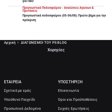
για ΠΑΟ
Να έχεις αποδεχτεί να λαμβάνεις Επιβραβεύσεις / Προσφορές και άλλες
εμπορικές επικοινωνίες.
Προγνωστικά Ποδοσφαίρου - Αναλύσεις Αγώνων &
Προτάσεις
Όροι και Προϋποθέσεις
Προγνωστικά ποδοσφαίρου (05-06/08): Πρώτο βήμα για την
πρόκριση
Η εταιρεία με την επωνυμία «Οργανισμός Προγνωστικών Αγώνων
Ποδοσφαίρου ΑΕ» και τον διακριτικό τίτλο «ΟΠΑΠ Α.Ε» που εδρεύει επί
της Λ. Αθηνών, αρ. 112, Αθήνα, ΤΚ 10442, όπως εκπροσωπείται νόμιμα (στο
εξής “ΟΠΑΠ” ή “η Διοργανώτρια”) διοργανώνει Διαγωνισμό στον ιστότοπο
του Pamestoixima.gr. Τα Έπαθλα που απορρέουν από το Διαγωνισμό
Αρχική
ΔΙΑΓΩΝΙΣΜΟΙ ΤΟΥ PS BLOG
στοχεύουν στην επιβράβευση των εγγεγραμμένων παικτών του
Pamestoixima.gr του ΟΠΑΠ, βάσει κριτηρίων που εφαρμόζονται
Χορηγίες
ομοιόμορφα, δηλαδή με τον ίδιο τρόπο προς όλους τους παίκτες που
πληρούν τις προβλεπόμενες προϋποθέσεις συμμετοχής στο Διαγωνισμό,
τηρουμένης της αρχής της ίσης μεταχείρισης.
Για τη συμμετοχή στον Διαγωνισμό δεν απαιτείται η συμμετοχή στα
παίγνια. Για να συμμετάσχει κάποιος παίκτης ΟΠΑΠ στην κλήρωση θα
πρέπει να:
ΕΤΑΙΡΕΙΑ
ΥΠΟΣΤΗΡΙΞΗ
Είναι εγγεγραμμένος στο Pamestoixima.gr.
Δείτε τη διαδικασία
ταυτοποίησης
.
Σχετικά με εμάς
Επικοινωνία
Έχει αποδεχτεί να λαμβάνει Επιβραβεύσεις / Προσφορές και άλλες
εμπορικές επικοινωνίες.
Υπεύθυνο Παιχνίδι
Όροι και Προϋποθέσεις
Απαντήσει στην ερώτηση πολλαπλών επιλογών που αναρτάται στην
ιστοσελίδα του Διαγωνισμού, δηλώνοντας ποιο προσφερόμενο αθλητικό
γεγονός επιθυμεί να παρακολουθήσει, ώστε, βάσει της δήλωσης αυτής να
Προσωπικά Δεδομένα
Συχνές Ερωτήσεις
αποκρυσταλλωθεί η υποψηφιότητά του για μία (1) μόνον κατηγορία