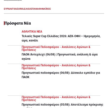
23:59.
ΕΥΡΩΛΙΓΚΑ
EUROLEAGUE
ΠΑΝΑΘΗΝΑΪΚΟΣ
Περιγραφή διαγωνισμού
Πρόσφατα Νέα
Το PS Blog του Pamestoixima.gr υποδέχεται όλους
τους εγγεγραμμένους παίκτες με έναν μεγάλο
ΑΘΛΗΤΙΚΑ ΝΕΑ
Τελικός Super Cup Ελλάδας 2026: ΑΕΚ-ΟΦΗ – Ημερομηνία,
διαγωνισμό! Δύο (2) τυχεροί θα κερδίσουν από ένα
ώρα, κανάλι
(1) διπλό εισιτήριο για το παιχνίδι Παναθηναϊκός
Προγνωστικά Ποδοσφαίρου - Αναλύσεις Αγώνων &
Προτάσεις
AKTOR
-Βιλερμπάν (15/10/2025, 21:15) και δύο (2)
ΠΑΟΚ-Άντερλεχτ (06/08) | Προγνωστικά, ανάλυση & ώρα
τυχεροί θα κερδίσουν από ένα (1) διπλό εισιτήριο
αγώνα
για το παιχνίδι Παναθηναϊκός
AKTOR
-Μακάμπι Τελ
Προγνωστικά Ποδοσφαίρου - Αναλύσεις Αγώνων &
Προτάσεις
Αβίβ (28/10/2025, 21:15).
Προγνωστικά ποδοσφαίρου (06/08): Δύσκολο εμπόδιο για
ΠΑΟΚ
Για να μπεις και εσύ στην κλήρωση θα πρέπει:
Να είσαι εγγεγραμμένος χρήστης του Pamestoixima.gr.
Να επιλέξεις το παιχνίδι που θέλεις να παρακολουθήσεις, απαντώντας
Προγνωστικά Ποδοσφαίρου - Αναλύσεις Αγώνων &
Προτάσεις
στη σχετική ερώτηση.
Προγνωστικά ποδοσφαίρου (05/08): Αποτέλεσμα πρόκρισης
Να έχεις ολοκληρώσει την ταυτοποίηση του λογαριασμού σου.