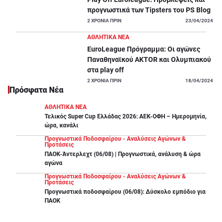
προγνωστικά των Tipsters του PS Blog
Pamestoixima.gr.
2
ΧΡΟΝΙΑ ΠΡΙΝ
23/04/2024
2)
Να απαντήσεις επιτυχώς σε μία ερώτηση
ΑΘΛΗΤΙΚΑ ΝΕΑ
σχετική με τον Κώστα Σλούκα.
EuroLeague Πρόγραμμα: Οι αγώνες
Παναθηναϊκού AKTOR και Ολυμπιακού
3)
Να έχεις ολοκληρώσει την ταυτοποίηση του
στα play off
2
ΧΡΟΝΙΑ ΠΡΙΝ
18/04/2024
λογαριασμού σου.
Πρόσφατα Νέα
4)
Να έχεις αποδεχτεί να λαμβάνεις
ΑΘΛΗΤΙΚΑ ΝΕΑ
Τελικός Super Cup Ελλάδας 2026: ΑΕΚ-ΟΦΗ – Ημερομηνία,
Επιβραβεύσεις / Προσφορές και άλλες εμπορικές
ώρα, κανάλι
επικοινωνίες.
Προγνωστικά Ποδοσφαίρου - Αναλύσεις Αγώνων &
Προτάσεις
Όροι και Προϋποθέσεις
ΠΑΟΚ-Άντερλεχτ (06/08) | Προγνωστικά, ανάλυση & ώρα
αγώνα
Η εταιρεία με την επωνυμία «Οργανισμός Προγνωστικών Αγώνων
Προγνωστικά Ποδοσφαίρου - Αναλύσεις Αγώνων &
Ποδοσφαίρου ΑΕ» και τον διακριτικό τίτλο «ΟΠΑΠ Α.Ε» που εδρεύει επί
Προτάσεις
της Λ. Αθηνών, αρ. 112, Αθήνα, ΤΚ 10442, όπως εκπροσωπείται νόμιμα (στο
Προγνωστικά ποδοσφαίρου (06/08): Δύσκολο εμπόδιο για
εξής “ΟΠΑΠ”) διοργανώνει Διαγωνισμό στον ιστότοπο του
ΠΑΟΚ
Pamestoixima.gr. Τα δώρα που απορρέουν από το Διαγωνισμό, στοχεύουν
στην επιβράβευση των παικτών ΟΠΑΠ. Η επιβράβευση γίνεται βάσει
κριτηρίων εγγεγραμμένων παικτών στο Pamestoixima.gr και