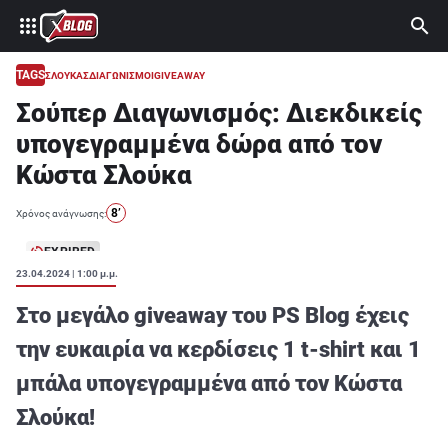
⚽ ΜΟΥΝΤΙΑΛ 2026
ΣΤΟΙΧΗΜΑ
TAGS
ΣΛΟΥΚΑΣ
ΔΙΑΓΩΝΙΣΜΟΙ
GIVEAWAY
Σούπερ Διαγωνισμός: Διεκδικείς
CASINO
υπογεγραμμένα δώρα από τον
ΠΡΟΓΝΩΣΤΙΚΑ ΤIPSTERS
Κώστα Σλούκα
ΠΡΟΓΝΩΣΤΙΚΑ ΚΑΤΗΓΟΡΙΕΣ
8’
Χρόνος ανάγνωσης:
ΠΡΟΣΦΟΡΕΣ
EXPIRED
ΔΙΑΓΩΝΙΣΜΟΙ
23.04.2024 | 1:00 μ.μ.
TSILI LEAGUE
Στο μεγάλο giveaway του PS Blog έχεις
RETRO
την ευκαιρία να κερδίσεις 1 t-shirt και 1
μπάλα υπογεγραμμένα από τον Κώστα
BLOGS
Σλούκα!
QUIZ