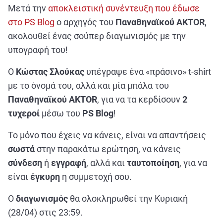
ΑΘΛΗΤΙΚΑ
Μετά την
αποκλειστική συνέντευξη που έδωσε
ΣΥΝΕΝΤΕΥΞΕΙΣ
στο PS Blog
ο αρχηγός του
Παναθηναϊκού AKTOR
,
ακολουθεί ένας σούπερ διαγωνισμός με την
ΑΘΛΗΤΙΚΕΣ ΜΕΤΑΔΟΣΕΙΣ
υπογραφή του!
Εξυπηρέτηση Πελατών
Ο
Κώστας Σλούκας
υπέγραψε ένα «πράσινο» t-shirt
με το όνομά του, αλλά και μία μπάλα του
Παναθηναϊκού AKTOR
, για να τα κερδίσουν
2
τυχεροί
μέσω του
PS Blog
!
Το μόνο που έχεις να κάνεις, είναι να απαντήσεις
σωστά
στην παρακάτω ερώτηση, να κάνεις
σύνδεση
ή
εγγραφή
, αλλά και
ταυτοποίηση
, για να
είναι
έγκυρη
η συμμετοχή σου.
Ο
διαγωνισμός
θα ολοκληρωθεί την Κυριακή
(28/04) στις 23:59.