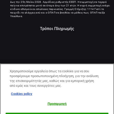
έως την 25η Μαΐου 2028. Αρμόδιος ρυθμιστής ΕΕΕΠ. Η συμμετοχή σε τυχερά
παίγνια επιτρέπεται μονό σε άτομα άνω των 21 ετών. Η συχνή συμμετοχή ενέχει
κίνδυνο εθισμού και απώλειας περιουσίας. Γραμμή Στήριξης: 1114 Γιατί το
παιχνίδι το ελέγχεις εσύ και ο ΟΠΑΠ σε βοηθάει να μάθεις πως. ΟΠΑΠ παίξε
Υπεύθυνα.
Τρόποι Πληρωμής
Χρησιμοποιούμε εργαλεία όπως τα cookies για να σου
προσφέρουμε προσωποποιημένη πλοήγηση, για την ανάλυση
της επισκεψιμότητάς μας, καθώς και για εμπορική χρήση
από εμάς και τους συνεργάτες μας.
Cookies policy
21+ | ΚΙΝΔΥΝΟΣ ΕΘΙΣΜΟΥ & ΑΠΩΛΕΙΑΣ ΠΕΡΙΟΥΣΙΑΣ | ΠΑΙΞΕ
ΥΠΕΥΘΥΝΑ & ΜΕ ΑΣΦΑΛΕΙΑ | ΕΟΠΑΕ – ΓΡΑΜΜΗ
Προσαρμογή
ΣΥΜΒΟΥΛΕΥΤΙΚΗΣ:1114