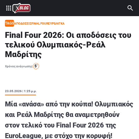
⚽ ΜΟΥΝΤΙΑΛ 2026
ΣΤΟΙΧΗΜΑ
TAGS
ΑΠΟΔΟΣΕΙΣ
FINAL FOUR
ΕΥΡΩΛΙΓΚΑ
Final Four 2026: Οι αποδόσεις του
CASINO
τελικού Ολυμπιακός-Ρεάλ
ΠΡΟΓΝΩΣΤΙΚΑ ΤIPSTERS
Μαδρίτης
ΠΡΟΓΝΩΣΤΙΚΑ ΚΑΤΗΓΟΡΙΕΣ
5’
Χρόνος ανάγνωσης:
ΠΡΟΣΦΟΡΕΣ
ΔΙΑΓΩΝΙΣΜΟΙ
23.05.2026 | 1:25 μ.μ.
TSILI LEAGUE
Μία «ανάσα» από την κούπα! Ολυμπιακός
RETRO
και Ρεάλ Μαδρίτης θα αναμετρηθούν
BLOGS
στον τελικό του Final Four 2026 της
QUIZ
EuroLeague, με στόχο την κορυφή!