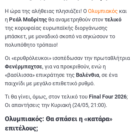
ΑΘΛΗΤΙΚΑ
Η ώρα της αλήθειας πλησιάζει! Ο
Ολυμπιακός
και
ΣΥΝΕΝΤΕΥΞΕΙΣ
η
Ρεάλ
Μαδρίτης
θα αναμετρηθούν στον
τελικό
ΑΘΛΗΤΙΚΕΣ ΜΕΤΑΔΟΣΕΙΣ
της κορυφαίας ευρωπαϊκής διοργάνωσης
μπάσκετ, με μοναδικό σκοπό να σηκώσουν το
Εξυπηρέτηση Πελατών
πολυπόθητο τρόπαιο!
Οι «ερυθρόλευκοι» ισοπέδωσαν την πρωταθλήτρια
Φενέρμπαχτσε
, για να προκριθούν, ενώ η
«βασίλισσα» επικράτησε της
Βαλένθια
, σε ένα
παιχνίδι με μεγάλο επιθετικό ρυθμό.
Τι θα γίνει, όμως, στον τελικό του
Final
Four
2026
;
Οι απαντήσεις την Κυριακή (24/05, 21:00).
Ολυμπιακός: Θα σπάσει η «κατάρα»
επιτέλους;