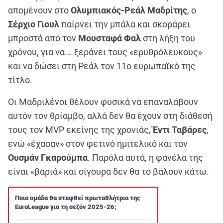
απομένουν στο
Ολυμπιακός-Ρεάλ Μαδρίτης
, ο
Σέρχιο Γιουλ
παίρνει την μπάλα και σκοράρει
μπροστά από τον
Μουσταφά Φαλ
στη λήξη του
χρόνου, για να... ξεράνει τους «ερυθρόλευκους»
και να δώσει στη Ρεάλ τον 11ο ευρωπαϊκό της
τίτλο.
Οι Μαδριλένοι θέλουν φυσικά να επαναλάβουν
αυτόν τον θρίαμβο, αλλά δεν θα έχουν στη διάθεσή
τους τον MVP εκείνης της χρονιάς,
Έντι Ταβάρες
,
ενώ «έχασαν» στον φετινό ημιτελικό και τον
Ουσμάν Γκαρούμπα
. Παρόλα αυτά, η φανέλα της
είναι «βαριά» και σίγουρα δεν θα το βάλουν κάτω.
Ποια ομάδα θα στεφθεί πρωταθλήτρια της
EuroLeague για τη σεζόν 2025-26;