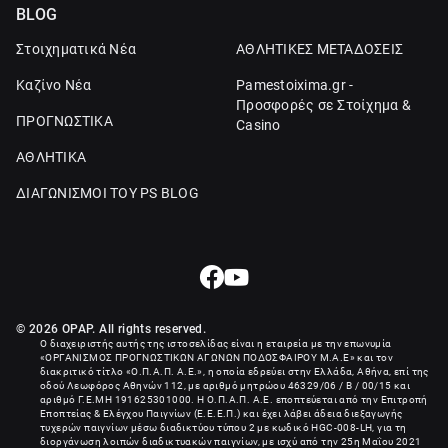
BLOG
Στοιχηματικά Νέα
ΑΘΛΗΤΙΚΕΣ ΜΕΤΑΔΟΣΕΙΣ
Καζίνο Νέα
Pamestoixima.gr -
Προσφορές σε Στοίχημα &
ΠΡΟΓΝΩΣΤΙΚΑ
Casino
ΑΘΛΗΤΙΚΑ
ΔΙΑΓΩΝΙΣΜΟΙ ΤΟΥ PS BLOG
© 2026 OPAP. All rights reserved.
Ο διαχειριστής αυτής της ιστοσελίδας είναι η εταιρεία με την επωνυμία
«
ΟΡΓΑΝΙΣΜΟΣ ΠΡΟΓΝΩΣΤΙΚΩΝ ΑΓΩΝΩΝ ΠΟΔΟΣΦΑΙΡΟΥ Μ.Α.Ε
» και τον
διακριτικό τίτλο «Ο.Π.Α.Π. Α.Ε.», η οποία εδρεύει στην Ελλάδα, Αθήνα, επί της
οδού Λεωφόρος Αθηνών 112, με αριθμό μητρώου 46329/06 / B / 00/15 και
αριθμό Γ.Ε.ΜΗ
191625301000
. Η Ο.Π.Α.Π. Α.Ε. εποπτεύεται από την Επιτροπή
Εποπτείας & Ελέγχου Παιγνίων (Ε.Ε.Ε.Π.) και έχει λάβει άδεια διεξαγωγής
τυχερών παιγνίων μέσω διαδικτύου τύπου 2 με κωδικό HGC-008-LH, για τη
διοργάνωση λοιπών διαδικτυακών παιγνίων, με ισχύ από την 25η Μαΐου 2021