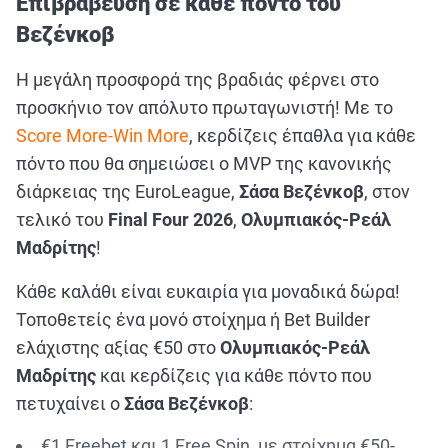
Επιβράβευση σε κάθε πόντο του
Βεζένκοβ
Η μεγάλη προσφορά της βραδιάς φέρνει στο
προσκήνιο τον απόλυτο πρωταγωνιστή! Με το
Score More-Win More
, κερδίζεις έπαθλα για κάθε
πόντο που θα σημειώσει ο MVP της κανονικής
διάρκειας της EuroLeague,
Σάσα Βεζένκοβ
, στον
τελικό του
Final
Four
2026
,
Ολυμπιακός-Ρεάλ
Μαδρίτης
!
Κάθε καλάθι είναι ευκαιρία για μοναδικά δώρα!
Τοποθετείς ένα μονό στοίχημα ή Bet Builder
ελάχιστης αξίας €50 στο
Ολυμπιακός-Ρεάλ
Μαδρίτης
και κερδίζεις για κάθε πόντο που
πετυχαίνει ο
Σάσα Βεζένκοβ
:
€1 Freebet και 1 Free Spin, με στοίχημα €50-