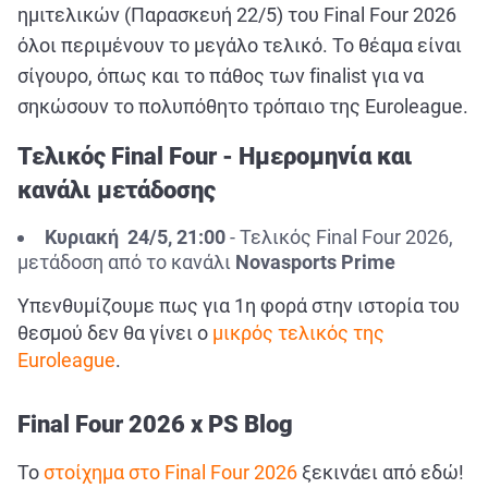
ΑΘΛΗΤΙΚΑ
ημιτελικών (Παρασκευή 22/5) του Final Four 2026
όλοι περιμένουν το μεγάλο τελικό. Το θέαμα είναι
ΣΥΝΕΝΤΕΥΞΕΙΣ
σίγουρο, όπως και το πάθος των finalist για να
ΑΘΛΗΤΙΚΕΣ ΜΕΤΑΔΟΣΕΙΣ
σηκώσουν το πολυπόθητο τρόπαιο της Euroleague.
Τελικός Final Four - Ημερομηνία και
Εξυπηρέτηση Πελατών
κανάλι μετάδοσης
Κυριακή 24/5, 21:00
- Τελικός Final Four 2026,
μετάδοση από το κανάλι
Novasports Prime
Υπενθυμίζουμε πως για 1η φορά στην ιστορία του
θεσμού δεν θα γίνει ο
μικρός τελικός της
Euroleague
.
Final Four 2026 x PS Blog
Το
στοίχημα στο Final Four 2026
ξεκινάει από εδώ!