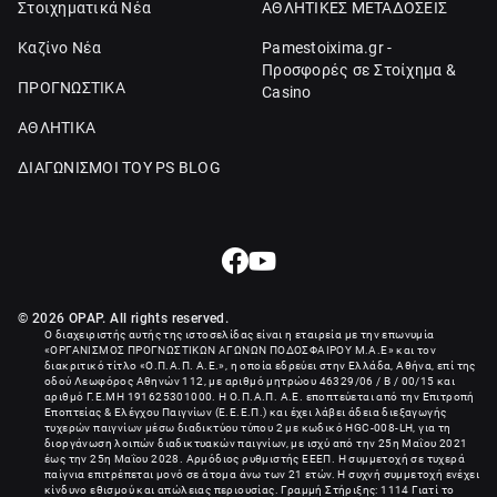
Στοιχηματικά Νέα
ΑΘΛΗΤΙΚΕΣ ΜΕΤΑΔΟΣΕΙΣ
Καζίνο Νέα
Pamestoixima.gr -
Προσφορές σε Στοίχημα &
ΠΡΟΓΝΩΣΤΙΚΑ
Casino
ΑΘΛΗΤΙΚΑ
ΔΙΑΓΩΝΙΣΜΟΙ ΤΟΥ PS BLOG
© 2026 OPAP. All rights reserved.
Ο διαχειριστής αυτής της ιστοσελίδας είναι η εταιρεία με την επωνυμία
«
ΟΡΓΑΝΙΣΜΟΣ ΠΡΟΓΝΩΣΤΙΚΩΝ ΑΓΩΝΩΝ ΠΟΔΟΣΦΑΙΡΟΥ Μ.Α.Ε
» και τον
διακριτικό τίτλο «Ο.Π.Α.Π. Α.Ε.», η οποία εδρεύει στην Ελλάδα, Αθήνα, επί της
οδού Λεωφόρος Αθηνών 112, με αριθμό μητρώου 46329/06 / B / 00/15 και
αριθμό Γ.Ε.ΜΗ
191625301000
. Η Ο.Π.Α.Π. Α.Ε. εποπτεύεται από την Επιτροπή
Εποπτείας & Ελέγχου Παιγνίων (Ε.Ε.Ε.Π.) και έχει λάβει άδεια διεξαγωγής
τυχερών παιγνίων μέσω διαδικτύου τύπου 2 με κωδικό HGC-008-LH, για τη
διοργάνωση λοιπών διαδικτυακών παιγνίων, με ισχύ από την 25η Μαΐου 2021
έως την 25η Μαΐου 2028. Αρμόδιος ρυθμιστής ΕΕΕΠ. Η συμμετοχή σε τυχερά
παίγνια επιτρέπεται μονό σε άτομα άνω των 21 ετών. Η συχνή συμμετοχή ενέχει
κίνδυνο εθισμού και απώλειας περιουσίας. Γραμμή Στήριξης: 1114 Γιατί το