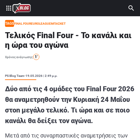
⚽ ΜΟΥΝΤΙΑΛ 2026
ΣΤΟΙΧΗΜΑ
TAGS
FINAL FOUR
EUROLEAGUE
ΜΠΑΣΚΕΤ
Τελικός Final Four - Το κανάλι και
CASINO
η ώρα του αγώνα
ΠΡΟΓΝΩΣΤΙΚΑ ΤIPSTERS
1’
Χρόνος ανάγνωσης:
ΠΡΟΓΝΩΣΤΙΚΑ ΚΑΤΗΓΟΡΙΕΣ
ΠΡΟΣΦΟΡΕΣ
PS Blog Team
-
19.05.2026 | 2:49 μ.μ.
ΔΙΑΓΩΝΙΣΜΟΙ
Δύο από τις 4 ομάδες του Final Four 2026
TSILI LEAGUE
θα αναμετρηθούν την Κυριακή 24 Μαΐου
RETRO
στon μεγάλο τελικό. Τι ώρα και σε ποιο
BLOGS
κανάλι θα δείξει τον αγώνα.
QUIZ
Μετά από τις συναρπαστικές αναμετρήσεις των