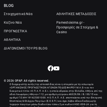
BLOG
Στοιχηματικά Νέα
ΑΘΛΗΤΙΚΕΣ ΜΕΤΑΔΟΣΕΙΣ
Καζίνο Νέα
Pamestoixima.gr -
Προσφορές σε Στοίχημα &
ΠΡΟΓΝΩΣΤΙΚΑ
Casino
ΑΘΛΗΤΙΚΑ
ΔΙΑΓΩΝΙΣΜΟΙ ΤΟΥ PS BLOG
© 2026 OPAP. All rights reserved.
Ο διαχειριστής αυτής της ιστοσελίδας είναι η εταιρεία με την επωνυμία
«
ΟΡΓΑΝΙΣΜΟΣ ΠΡΟΓΝΩΣΤΙΚΩΝ ΑΓΩΝΩΝ ΠΟΔΟΣΦΑΙΡΟΥ Μ.Α.Ε
» και τον
διακριτικό τίτλο «Ο.Π.Α.Π. Α.Ε.», η οποία εδρεύει στην Ελλάδα, Αθήνα, επί της
οδού Λεωφόρος Αθηνών 112, με αριθμό μητρώου 46329/06 / B / 00/15 και
αριθμό Γ.Ε.ΜΗ
191625301000
. Η Ο.Π.Α.Π. Α.Ε. εποπτεύεται από την Επιτροπή
Εποπτείας & Ελέγχου Παιγνίων (Ε.Ε.Ε.Π.) και έχει λάβει άδεια διεξαγωγής
τυχερών παιγνίων μέσω διαδικτύου τύπου 2 με κωδικό HGC-008-LH, για τη