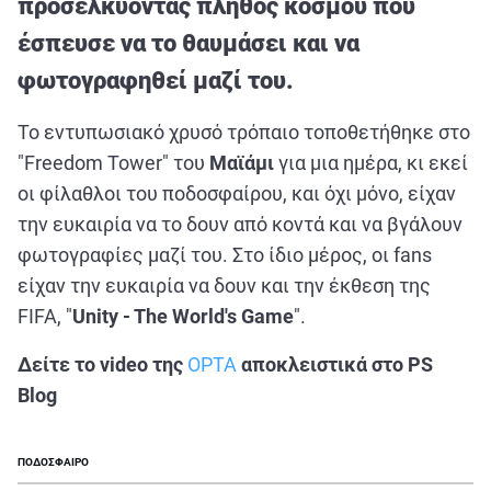
προσελκύοντας πλήθος κόσμου που
ΑΘΛΗΤΙΚΑ
έσπευσε να το θαυμάσει και να
ΣΥΝΕΝΤΕΥΞΕΙΣ
φωτογραφηθεί μαζί του.
ΑΘΛΗΤΙΚΕΣ ΜΕΤΑΔΟΣΕΙΣ
Το εντυπωσιακό χρυσό τρόπαιο τοποθετήθηκε στο
Εξυπηρέτηση Πελατών
"Freedom Tower" του
Μαϊάμι
για μια ημέρα, κι εκεί
οι φίλαθλοι του ποδοσφαίρου, και όχι μόνο, είχαν
την ευκαιρία να το δουν από κοντά και να βγάλουν
φωτογραφίες μαζί του. Στο ίδιο μέρος, οι fans
είχαν την ευκαιρία να δουν και την έκθεση της
FIFA, "
Unity - The World's Game
".
Δείτε το video της
OPTA
αποκλειστικά στο PS
Blog
ΠΟΔΟΣΦΑΙΡΟ