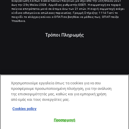
διοργάνωση λοιπών διαδικτυακών παιγνίων, με ισχύ από την 25η Μαΐου 2021
έως την 25η Μαΐου 2028. Αρμόδιος ρυθμιστής ΕΕΕΠ. Η συμμετοχή σε τυχερά
παίγνια επιτρέπεται μονό σε άτομα άνω των 21 ετών. Η συχνή συμμετοχή ενέχει
κίνδυνο εθισμού και απώλειας περιουσίας. Γραμμή Στήριξης: 1114 Γιατί το
παιχνίδι το ελέγχεις εσύ και ο ΟΠΑΠ σε βοηθάει να μάθεις πως. ΟΠΑΠ παίξε
Υπεύθυνα.
Τρόποι Πληρωμής
Χρησιμοποιούμε εργαλεία όπως τα cookies για να σου
προσφέρουμε προσωποποιημένη πλοήγηση, για την ανάλυση
της επισκεψιμότητάς μας, καθώς και για εμπορική χρήση
από εμάς και τους συνεργάτες μας.
Cookies policy
21+ | ΚΙΝΔΥΝΟΣ ΕΘΙΣΜΟΥ & ΑΠΩΛΕΙΑΣ ΠΕΡΙΟΥΣΙΑΣ | ΠΑΙΞΕ
ΥΠΕΥΘΥΝΑ & ΜΕ ΑΣΦΑΛΕΙΑ | ΕΟΠΑΕ – ΓΡΑΜΜΗ
Προσαρμογή
ΣΥΜΒΟΥΛΕΥΤΙΚΗΣ:1114