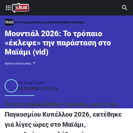
⚽ ΜΟΥΝΤΙΑΛ 2026
ΣΤΟΙΧΗΜΑ
TAGS
OPTA Videos
ΜΟΥΝΤΙΑΛ 2026
ΠΑΓΚΟΣΜΙΟ ΚΥΠΕΛΛΟ
Μουντιάλ 2026: Το τρόπαιο
CASINO
«έκλεψε» την παράσταση στο
ΠΡΟΓΝΩΣΤΙΚΑ ΤIPSTERS
Μαϊάμι (vid)
ΠΡΟΓΝΩΣΤΙΚΑ ΚΑΤΗΓΟΡΙΕΣ
1’
Χρόνος ανάγνωσης:
ΠΡΟΣΦΟΡΕΣ
ΔΙΑΓΩΝΙΣΜΟΙ
PS Blog Team
30.06.2026 | 5:22 μ.μ.
TSILI LEAGUE
RETRO
Το πιο πολυπόθητο τρόπαιο, αυτό του
BLOGS
Παγκοσμίου Κυπέλλου 2026, εκτέθηκε
για λίγες ώρες στο Μαϊάμι,
QUIZ