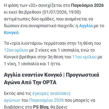
ΑΘΛΗΤΙΚΑ
Η φάση των «32» συνεχίζεται στο
Παγκόσμιο 2026
ΣΥΝΕΝΤΕΥΞΕΙΣ
κι εκεί θα βρεθούν (01/07/2026, 19:00)
αντιμέτωπες δύο ομάδες, που αναμένεται να
ΑΘΛΗΤΙΚΕΣ ΜΕΤΑΔΟΣΕΙΣ
δώσουν ένα συναρπαστικό παιχνίδι: η
Αγγλία
με το
Κονγκό
.
Εξυπηρέτηση Πελατών
Τα «τρία λιοντάρια» τερμάτισαν στην 1η θέση του
12ου ομίλου
με 2 νίκες και 1 ισοπαλία, ενώ το
Κονγκό βρέθηκε στην 3η θέση του
11ου ομίλου
με
1 νίκη, 1 ισοπαλία και 1 ήττα.
Αγγλία εναντίον Κονγκό | Προγνωστικά
Αγώνα Από Την OPTA
Εκτός από τις
έγκυρες αναλύσεις
αγώνων
του
Παγκοσμίου 2026
που μπορείς να
διαβάσεις στο
PS Blog
, θα βρεις