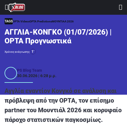
⚽ ΜΟΥΝΤΙΑΛ 2026
ΣΤΟΙΧΗΜΑ
TAGS
OPTA Videos
OPTA Predictions
ΜΟΥΝΤΙΑΛ 2026
ΑΓΓΛΙΑ-ΚΟΝΓΚΟ (01/07/2026) |
CASINO
OPTA Προγνωστικά
ΠΡΟΓΝΩΣΤΙΚΑ ΤIPSTERS
1’
Χρόνος ανάγνωσης:
ΠΡΟΓΝΩΣΤΙΚΑ ΚΑΤΗΓΟΡΙΕΣ
ΠΡΟΣΦΟΡΕΣ
PS Blog Team
30.06.2026 | 6:28 μ.μ.
ΔΙΑΓΩΝΙΣΜΟΙ
TSILI LEAGUE
Αγγλία εναντίον Κονγκό σε ανάλυση και
RETRO
πρόβλεψη από την OPTA, τον επίσημο
BLOGS
partner του Μουντιάλ 2026 και κορυφαίο
QUIZ
πάροχο στατιστικών παγκοσμίως.