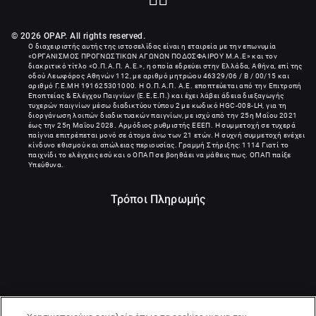
© 2026 OPAP. All rights reserved.
Ο διαχειριστής αυτής της ιστοσελίδας είναι η εταιρεία με την επωνυμία
«
ΟΡΓΑΝΙΣΜΟΣ ΠΡΟΓΝΩΣΤΙΚΩΝ ΑΓΩΝΩΝ ΠΟΔΟΣΦΑΙΡΟΥ Μ.Α.Ε
» και τον
διακριτικό τίτλο «Ο.Π.Α.Π. Α.Ε.», η οποία εδρεύει στην Ελλάδα, Αθήνα, επί της
οδού Λεωφόρος Αθηνών 112, με αριθμό μητρώου 46329/06 / B / 00/15 και
αριθμό Γ.Ε.ΜΗ
191625301000
. Η Ο.Π.Α.Π. Α.Ε. εποπτεύεται από την Επιτροπή
Εποπτείας & Ελέγχου Παιγνίων (Ε.Ε.Ε.Π.) και έχει λάβει άδεια διεξαγωγής
τυχερών παιγνίων μέσω διαδικτύου τύπου 2 με κωδικό HGC-008-LH, για τη
διοργάνωση λοιπών διαδικτυακών παιγνίων, με ισχύ από την 25η Μαΐου 2021
έως την 25η Μαΐου 2028. Αρμόδιος ρυθμιστής ΕΕΕΠ. Η συμμετοχή σε τυχερά
παίγνια επιτρέπεται μονό σε άτομα άνω των 21 ετών. Η συχνή συμμετοχή ενέχει
κίνδυνο εθισμού και απώλειας περιουσίας. Γραμμή Στήριξης: 1114 Γιατί το
παιχνίδι το ελέγχεις εσύ και ο ΟΠΑΠ σε βοηθάει να μάθεις πως. ΟΠΑΠ παίξε
Υπεύθυνα.
Τρόποι Πληρωμής