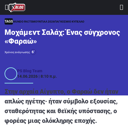
⚽ ΜΟΥΝΤΙΑΛ 2026
ΣΤΟΙΧΗΜΑ
TAGS
MUNDO FACTS
ΜΟΥΝΤΙΑΛ 2026
ΠΑΓΚΟΣΜΙΟ ΚΥΠΕΛΛΟ
Μοχάμεντ Σαλάχ: Ένας σύγχρονος
CASINO
«Φαραώ»
ΠΡΟΓΝΩΣΤΙΚΑ ΤIPSTERS
6’
Χρόνος ανάγνωσης:
ΠΡΟΓΝΩΣΤΙΚΑ ΚΑΤΗΓΟΡΙΕΣ
ΠΡΟΣΦΟΡΕΣ
PS Blog Team
14.06.2026 | 8:10 π.μ.
ΔΙΑΓΩΝΙΣΜΟΙ
TSILI LEAGUE
Στην αρχαία Αίγυπτο, ο Φαραώ δεν ήταν
RETRO
απλώς ηγέτης· ήταν σύμβολο εξουσίας,
BLOGS
σταθερότητας και θεϊκής υπόστασης, ο
QUIZ
φορέας μιας ολόκληρης εποχής.