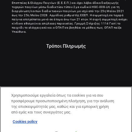
Εποπτείας & Ελέγχου Παιγνίων (Ε.Ε.Ε.Π.) και έχει λάβει άδεια διεξαγωγής
τυχερών παιγνίων μέσω διαδικτύου τύπου 2 με κωδικό HGC-008-LH, για τη
διοργάνωση λοιπών διαδικτυακών παιγνίων, με ισχύ από την 25η Μαΐου 2021
έως την 25η Μαΐου 2028. Αρμόδιος ρυθμιστής ΕΕΕΠ. Η συμμετοχή σε τυχερά
παίγνια επιτρέπεται μονό σε άτομα άνω των 21 ετών. Η συχνή συμμετοχή ενέχει
κίνδυνο εθισμού και απώλειας περιουσίας. Γραμμή Στήριξης: 1114 Γιατί το
παιχνίδι το ελέγχεις εσύ και ο ΟΠΑΠ σε βοηθάει να μάθεις πως. ΟΠΑΠ παίξε
Υπεύθυνα.
Τρόποι Πληρωμής
Χρησιμοποιούμε εργαλεία όπως τα cookies για να σου
προσφέρουμε προσωποποιημένη πλοήγηση, για την ανάλυση
της επισκεψιμότητάς μας, καθώς και για εμπορική χρήση
από εμάς και τους συνεργάτες μας.
Cookies policy
21+ | ΚΙΝΔΥΝΟΣ ΕΘΙΣΜΟΥ & ΑΠΩΛΕΙΑΣ ΠΕΡΙΟΥΣΙΑΣ | ΠΑΙΞΕ
ΥΠΕΥΘΥΝΑ & ΜΕ ΑΣΦΑΛΕΙΑ | ΕΟΠΑΕ – ΓΡΑΜΜΗ