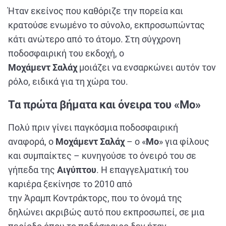
ΑΘΛΗΤΙΚΑ
Ήταν εκείνος που καθόριζε την πορεία και
ΣΥΝΕΝΤΕΥΞΕΙΣ
κρατούσε ενωμένο το σύνολο, εκπροσωπώντας
κάτι ανώτερο από το άτομο. Στη σύγχρονη
ΑΘΛΗΤΙΚΕΣ ΜΕΤΑΔΟΣΕΙΣ
ποδοσφαιρική του εκδοχή, ο
Μοχάμεντ Σαλάχ
μοιάζει να ενσαρκώνει αυτόν τον
Εξυπηρέτηση Πελατών
ρόλο, ειδικά για τη χώρα του.
Τα πρώτα βήματα και όνειρα του «Μο»
Πολύ πριν γίνει παγκόσμια ποδοσφαιρική
αναφορά, ο
Μοχάμεντ Σαλάχ
– ο «
Μο
» για φίλους
και συμπαίκτες – κυνηγούσε το όνειρό του σε
γήπεδα της
Αιγύπτου
. Η επαγγελματική του
καριέρα ξεκίνησε το 2010 από
την Άραμπ Κοντράκτορς, που το όνομά της
δηλώνει ακριβώς αυτό που εκπροσωπεί, σε μια