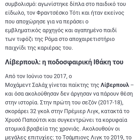
συμβολισμό: αγωνίστηκε δίπλα στο παιδικό του
είδωλο, τον Φραντσέσκο Τότι και ήταν εκείνος
που αποχώρησε για να περάσει ο
εμβληματικός αρχηγός και αγαπημένο παιδί
των τιφόζι της Ρόμα στο αποχαιρετιστήριο
παιχνίδι της καριέρας του.
Λίβερπουλ: η ποδοσφαιρική Ιθάκη του
Από τον Ιούνιο του 2017, ο
Μοχάμεντ Σαλάχ γίνεται παίκτης της
Λίβερπουλ
–
και όσα ακολούθησαν δεν άργησαν να πάρουν θέση
στην ιστορία. Στην πρώτη του σεζόν (2017
‑
18),
σκοράρει 32 γκολ στην Πρέμιερ Λιγκ, κατακτά το
Χρυσό Παπούτσι και συγκεντρώνει τα κορυφαία
ατομικά βραβεία της χρονιάς. Ακολουθούν οι
μεγάλες επιτυχίες: το Τσάμπιονς Λιγκ το 2019, το