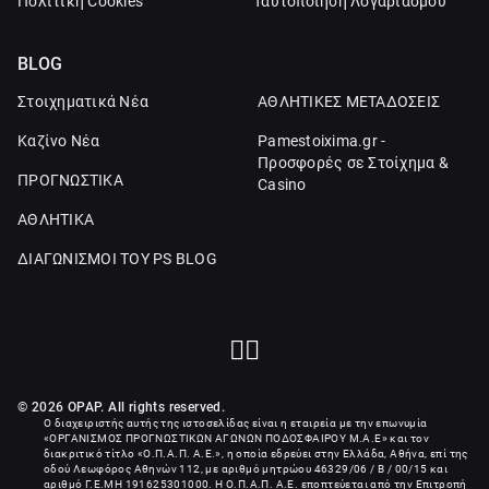
Πολιτική Cookies
Ταυτοποίηση Λογαριασμού
BLOG
Στοιχηματικά Νέα
ΑΘΛΗΤΙΚΕΣ ΜΕΤΑΔΟΣΕΙΣ
Καζίνο Νέα
Pamestoixima.gr -
Προσφορές σε Στοίχημα &
ΠΡΟΓΝΩΣΤΙΚΑ
Casino
ΑΘΛΗΤΙΚΑ
ΔΙΑΓΩΝΙΣΜΟΙ ΤΟΥ PS BLOG
© 2026 OPAP. All rights reserved.
Ο διαχειριστής αυτής της ιστοσελίδας είναι η εταιρεία με την επωνυμία
«
ΟΡΓΑΝΙΣΜΟΣ ΠΡΟΓΝΩΣΤΙΚΩΝ ΑΓΩΝΩΝ ΠΟΔΟΣΦΑΙΡΟΥ Μ.Α.Ε
» και τον
διακριτικό τίτλο «Ο.Π.Α.Π. Α.Ε.», η οποία εδρεύει στην Ελλάδα, Αθήνα, επί της
οδού Λεωφόρος Αθηνών 112, με αριθμό μητρώου 46329/06 / B / 00/15 και
αριθμό Γ.Ε.ΜΗ
191625301000
. Η Ο.Π.Α.Π. Α.Ε. εποπτεύεται από την Επιτροπή