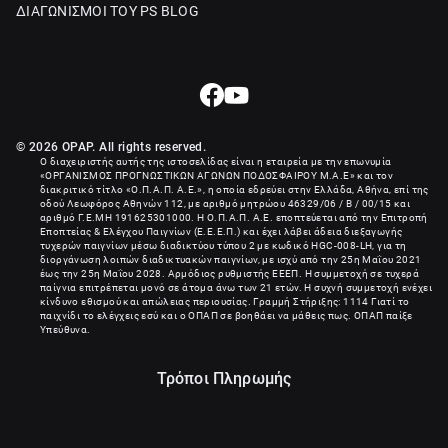
ΔΙΑΓΩΝΙΣΜΟΙ ΤΟΥ PS BLOG
© 2026 OPAP. All rights reserved.
Ο διαχειριστής αυτής της ιστοσελίδας είναι η εταιρεία με την επωνυμία
«
ΟΡΓΑΝΙΣΜΟΣ ΠΡΟΓΝΩΣΤΙΚΩΝ ΑΓΩΝΩΝ ΠΟΔΟΣΦΑΙΡΟΥ Μ.Α.Ε
» και τον
διακριτικό τίτλο «Ο.Π.Α.Π. Α.Ε.», η οποία εδρεύει στην Ελλάδα, Αθήνα, επί της
οδού Λεωφόρος Αθηνών 112, με αριθμό μητρώου 46329/06 / B / 00/15 και
αριθμό Γ.Ε.ΜΗ
191625301000
. Η Ο.Π.Α.Π. Α.Ε. εποπτεύεται από την Επιτροπή
Εποπτείας & Ελέγχου Παιγνίων (Ε.Ε.Ε.Π.) και έχει λάβει άδεια διεξαγωγής
τυχερών παιγνίων μέσω διαδικτύου τύπου 2 με κωδικό HGC-008-LH, για τη
διοργάνωση λοιπών διαδικτυακών παιγνίων, με ισχύ από την 25η Μαΐου 2021
έως την 25η Μαΐου 2028. Αρμόδιος ρυθμιστής ΕΕΕΠ. Η συμμετοχή σε τυχερά
παίγνια επιτρέπεται μονό σε άτομα άνω των 21 ετών. Η συχνή συμμετοχή ενέχει
κίνδυνο εθισμού και απώλειας περιουσίας. Γραμμή Στήριξης: 1114 Γιατί το
παιχνίδι το ελέγχεις εσύ και ο ΟΠΑΠ σε βοηθάει να μάθεις πως. ΟΠΑΠ παίξε
Υπεύθυνα.
Τρόποι Πληρωμής