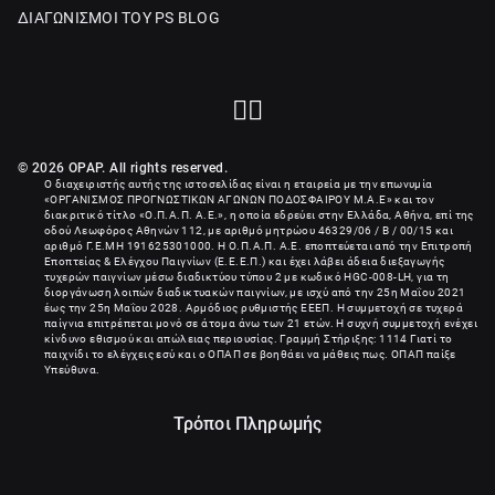
ΔΙΑΓΩΝΙΣΜΟΙ ΤΟΥ PS BLOG
© 2026 OPAP. All rights reserved.
Ο διαχειριστής αυτής της ιστοσελίδας είναι η εταιρεία με την επωνυμία
«
ΟΡΓΑΝΙΣΜΟΣ ΠΡΟΓΝΩΣΤΙΚΩΝ ΑΓΩΝΩΝ ΠΟΔΟΣΦΑΙΡΟΥ Μ.Α.Ε
» και τον
διακριτικό τίτλο «Ο.Π.Α.Π. Α.Ε.», η οποία εδρεύει στην Ελλάδα, Αθήνα, επί της
οδού Λεωφόρος Αθηνών 112, με αριθμό μητρώου 46329/06 / B / 00/15 και
αριθμό Γ.Ε.ΜΗ
191625301000
. Η Ο.Π.Α.Π. Α.Ε. εποπτεύεται από την Επιτροπή
Εποπτείας & Ελέγχου Παιγνίων (Ε.Ε.Ε.Π.) και έχει λάβει άδεια διεξαγωγής
τυχερών παιγνίων μέσω διαδικτύου τύπου 2 με κωδικό HGC-008-LH, για τη
διοργάνωση λοιπών διαδικτυακών παιγνίων, με ισχύ από την 25η Μαΐου 2021
έως την 25η Μαΐου 2028. Αρμόδιος ρυθμιστής ΕΕΕΠ. Η συμμετοχή σε τυχερά
παίγνια επιτρέπεται μονό σε άτομα άνω των 21 ετών. Η συχνή συμμετοχή ενέχει
κίνδυνο εθισμού και απώλειας περιουσίας. Γραμμή Στήριξης: 1114 Γιατί το
παιχνίδι το ελέγχεις εσύ και ο ΟΠΑΠ σε βοηθάει να μάθεις πως. ΟΠΑΠ παίξε
Υπεύθυνα.
Τρόποι Πληρωμής