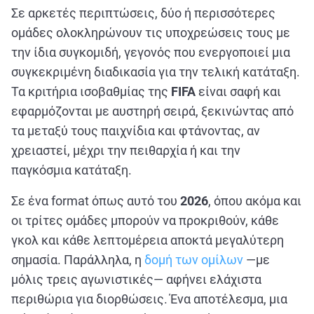
ΑΘΛΗΤΙΚΑ
Σε αρκετές περιπτώσεις, δύο ή περισσότερες
ΣΥΝΕΝΤΕΥΞΕΙΣ
ομάδες ολοκληρώνουν τις υποχρεώσεις τους με
την ίδια συγκομιδή, γεγονός που ενεργοποιεί μια
ΑΘΛΗΤΙΚΕΣ ΜΕΤΑΔΟΣΕΙΣ
συγκεκριμένη διαδικασία για την τελική κατάταξη.
Τα κριτήρια ισοβαθμίας της
FIFA
είναι σαφή και
Εξυπηρέτηση Πελατών
εφαρμόζονται με αυστηρή σειρά, ξεκινώντας από
τα μεταξύ τους παιχνίδια και φτάνοντας, αν
χρειαστεί, μέχρι την πειθαρχία ή και την
παγκόσμια κατάταξη.
Σε ένα format όπως αυτό του
2026
, όπου ακόμα και
οι τρίτες ομάδες μπορούν να προκριθούν, κάθε
γκολ και κάθε λεπτομέρεια αποκτά μεγαλύτερη
σημασία. Παράλληλα, η
δομή των ομίλων
—με
μόλις τρεις αγωνιστικές— αφήνει ελάχιστα
περιθώρια για διορθώσεις. Ένα αποτέλεσμα, μια