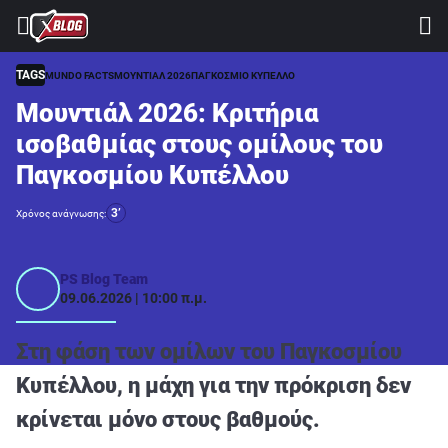
⚽ ΜΟΥΝΤΙΑΛ 2026
ΣΤΟΙΧΗΜΑ
TAGS
MUNDO FACTS
ΜΟΥΝΤΙΑΛ 2026
ΠΑΓΚΟΣΜΙΟ ΚΥΠΕΛΛΟ
Μουντιάλ 2026: Κριτήρια
CASINO
ισοβαθμίας στους ομίλους του
ΠΡΟΓΝΩΣΤΙΚΑ ΤIPSTERS
Παγκοσμίου Κυπέλλου
ΠΡΟΓΝΩΣΤΙΚΑ ΚΑΤΗΓΟΡΙΕΣ
3’
Χρόνος ανάγνωσης:
ΠΡΟΣΦΟΡΕΣ
ΔΙΑΓΩΝΙΣΜΟΙ
PS Blog Team
09.06.2026 | 10:00 π.μ.
TSILI LEAGUE
RETRO
Στη φάση των ομίλων του Παγκοσμίου
BLOGS
Κυπέλλου, η μάχη για την πρόκριση δεν
κρίνεται μόνο στους βαθμούς.
QUIZ