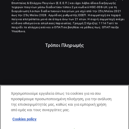
Εποπτείας & Ελέγχου Παιγνίων (Ε.Ε.Ε.Π.) και έχει λάβει άδεια διεξαγωγής
τυχερών παιγνίων μέσω διαδικτύου τύπου 2 με κωδικό HGC-008-LH, για τη
διοργάνωση λοιπών διαδικτυακών παιγνίων, με ισχύ από την 25η Μαΐου 2021
έως την 25η Μαΐου 2028. Αρμόδιος ρυθμιστής ΕΕΕΠ. Η συμμετοχή σε τυχερά
παίγνια επιτρέπεται μονό σε άτομα άνω των 21 ετών. Η συχνή συμμετοχή ενέχει
κίνδυνο εθισμού και απώλειας περιουσίας. Γραμμή Στήριξης: 1114 Γιατί το
παιχνίδι το ελέγχεις εσύ και ο ΟΠΑΠ σε βοηθάει να μάθεις πως. ΟΠΑΠ παίξε
Υπεύθυνα.
Τρόποι Πληρωμής
Χρησιμοποιούμε εργαλεία όπως τα cookies για να σου
προσφέρουμε προσωποποιημένη πλοήγηση, για την ανάλυση
της επισκεψιμότητάς μας, καθώς και για εμπορική χρήση
από εμάς και τους συνεργάτες μας.
Cookies policy
21+ | ΚΙΝΔΥΝΟΣ ΕΘΙΣΜΟΥ & ΑΠΩΛΕΙΑΣ ΠΕΡΙΟΥΣΙΑΣ | ΠΑΙΞΕ
ΥΠΕΥΘΥΝΑ & ΜΕ ΑΣΦΑΛΕΙΑ | ΕΟΠΑΕ – ΓΡΑΜΜΗ