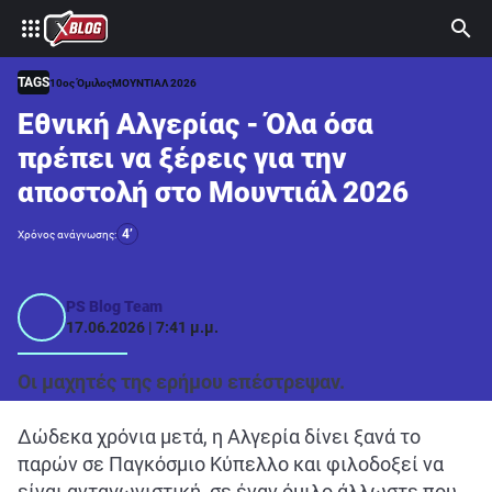
⚽ ΜΟΥΝΤΙΑΛ 2026
ΣΤΟΙΧΗΜΑ
TAGS
10ος Όμιλος
ΜΟΥΝΤΙΑΛ 2026
Εθνική Αλγερίας - Όλα όσα
CASINO
πρέπει να ξέρεις για την
ΠΡΟΓΝΩΣΤΙΚΑ ΤIPSTERS
αποστολή στο Μουντιάλ 2026
ΠΡΟΓΝΩΣΤΙΚΑ ΚΑΤΗΓΟΡΙΕΣ
4’
Χρόνος ανάγνωσης:
ΠΡΟΣΦΟΡΕΣ
ΔΙΑΓΩΝΙΣΜΟΙ
PS Blog Team
17.06.2026 | 7:41 μ.μ.
TSILI LEAGUE
RETRO
Οι μαχητές της ερήμου επέστρεψαν.
BLOGS
Δώδεκα χρόνια μετά, η Αλγερία δίνει ξανά το
QUIZ
παρών σε Παγκόσμιο Κύπελλο και φιλοδοξεί να
είναι ανταγωνιστική, σε έναν όμιλο άλλωστε που