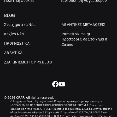
Πολιτική Cookies
Ταυτοποίηση Λογαριασμού
BLOG
Στοιχηματικά Νέα
ΑΘΛΗΤΙΚΕΣ ΜΕΤΑΔΟΣΕΙΣ
Καζίνο Νέα
Pamestoixima.gr -
Προσφορές σε Στοίχημα &
ΠΡΟΓΝΩΣΤΙΚΑ
Casino
ΑΘΛΗΤΙΚΑ
ΔΙΑΓΩΝΙΣΜΟΙ ΤΟΥ PS BLOG
© 2026 OPAP. All rights reserved.
Ο διαχειριστής αυτής της ιστοσελίδας είναι η εταιρεία με την επωνυμία
«
ΟΡΓΑΝΙΣΜΟΣ ΠΡΟΓΝΩΣΤΙΚΩΝ ΑΓΩΝΩΝ ΠΟΔΟΣΦΑΙΡΟΥ Μ.Α.Ε
» και τον
διακριτικό τίτλο «Ο.Π.Α.Π. Α.Ε.», η οποία εδρεύει στην Ελλάδα, Αθήνα, επί της
οδού Λεωφόρος Αθηνών 112, με αριθμό μητρώου 46329/06 / B / 00/15 και
αριθμό Γ.Ε.ΜΗ
191625301000
. Η Ο.Π.Α.Π. Α.Ε. εποπτεύεται από την Επιτροπή