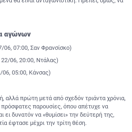
μένα θα είναι ανταγωνιστική. Πρέπει, όμως, να
μα αγώνων
7/06, 07:00, Σαν Φρανσίσκο)
22/06, 20:00, Ντάλας)
/06, 05:00, Κάνσας)
ή, αλλά πρώτη μετά από σχεδόν τριάντα χρόνια,
ιο πρόσφατες παρουσίες, όπου απέτυχε να
ι ει δυνατόν να «θυμίσει» την δεύτερή της,
τία έφτασε μέχρι την τρίτη θέση.