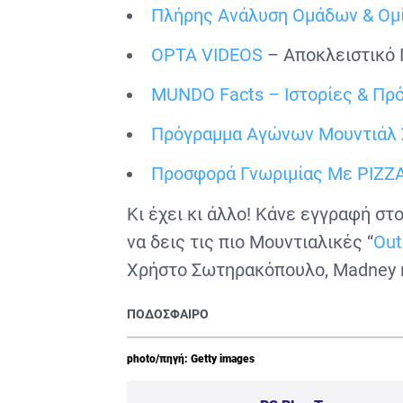
Πλήρης Ανάλυση Ομάδων & Ομ
OPTA VIDEOS
– Αποκλειστικό
MUNDO Facts – Ιστορίες & Π
Πρόγραμμα Αγώνων Μουντιάλ 
Προσφορά Γνωριμίας Με PIZZ
Κι έχει κι άλλο! Κάνε εγγραφή στ
να δεις τις πιο Μουντιαλικές “
Out
Χρήστο Σωτηρακόπουλο, Madney 
ΠΟΔΟΣΦΑΙΡΟ
photo/πηγή: Getty images