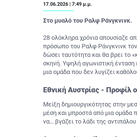
17.06.2026 | 7:49 μ.μ.
Στο μυαλό του Ραλφ Ράνγκνινκ.
28 ολόκληρα χρόνια απουσίαζε απ
πρόσωπο του Ραλφ Ράνγκνινκ τον 
δώσει ταυτότητα και θα βρει το «
σκηνή. Υψηλή αγωνιστική ένταση 
μια ομάδα που δεν λυγίζει καθόλο
Εθνική Αυστρίας - Προφίλ 
Μείξη δημιουργικότητας στην μεσ
μέση και μπροστά από μια ομάδα π
να… βγάζει το λάδι της αντιπάλου