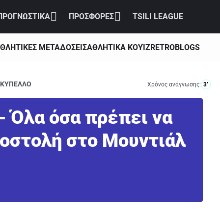
ΠΡΟΓΝΩΣΤΙΚΑ
ΠΡΟΣΦΟΡΕΣ
TSILI LEAGUE
ΘΛΗΤΙΚΕΣ ΜΕΤΑΔΟΣΕΙΣ
ΑΘΛΗΤΙΚΑ ΚΟΥΊΖ
RETRO
BLOGS
 ΚΥΠΕΛΛΟ
Χρόνος ανάγνωσης:
3’
- Όλα όσα πρέπει να
ποστολή στο Μουντιάλ