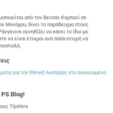
μοποιείται από τον Βενσάν Κομπανί σε
ν Μονάχου, δίνει το παράδειγμα στους
άνγκνινκ συνηθίζει να κάνει το ίδιο με
ε να είναι έτοιμοι ανά πάσα στιγμή να
αποστολή.
σεις
ήματα για την Εθνική Αυστρίας στο ανανεωμένο
 PS Blog!
ους Tipsters