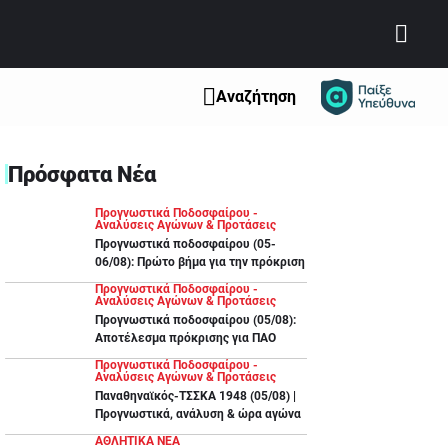
Αναζήτηση
Πρόσφατα Νέα
Προγνωστικά Ποδοσφαίρου -
Αναλύσεις Αγώνων & Προτάσεις
Προγνωστικά ποδοσφαίρου (05-
06/08): Πρώτο βήμα για την πρόκριση
Προγνωστικά Ποδοσφαίρου -
Αναλύσεις Αγώνων & Προτάσεις
Προγνωστικά ποδοσφαίρου (05/08):
Αποτέλεσμα πρόκρισης για ΠΑΟ
Προγνωστικά Ποδοσφαίρου -
Αναλύσεις Αγώνων & Προτάσεις
Παναθηναϊκός-ΤΣΣΚΑ 1948 (05/08) |
Προγνωστικά, ανάλυση & ώρα αγώνα
ΑΘΛΗΤΙΚΑ ΝΕΑ