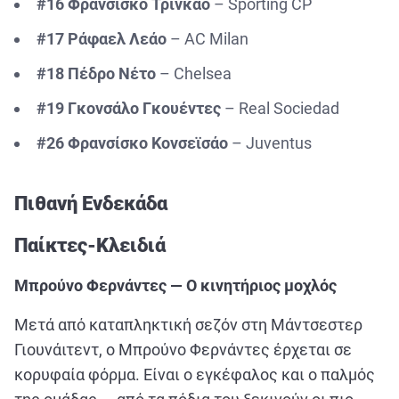
#16 Φρανσίσκο Τρινκάο
– Sporting CP
#17 Ράφαελ Λεάο
– AC Milan
#18 Πέδρο Νέτο
– Chelsea
#19 Γκονσάλο Γκουέντες
– Real Sociedad
#26 Φρανσίσκο Κονσεϊσάο
– Juventus
Πιθανή Ενδεκάδα
Παίκτες-Κλειδιά
Μπρούνο Φερνάντες — Ο κινητήριος μοχλός
Μετά από καταπληκτική σεζόν στη Μάντσεστερ
Γιουνάιτεντ, ο Μπρούνο Φερνάντες έρχεται σε
κορυφαία φόρμα. Είναι ο εγκέφαλος και ο παλμός