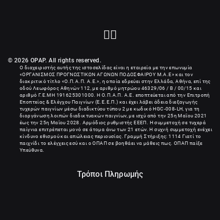
© 2026 OPAP. All rights reserved.
Ο διαχειριστής αυτής της ιστοσελίδας είναι η εταιρεία με την επωνυμία
«
ΟΡΓΑΝΙΣΜΟΣ ΠΡΟΓΝΩΣΤΙΚΩΝ ΑΓΩΝΩΝ ΠΟΔΟΣΦΑΙΡΟΥ Μ.Α.Ε
» και τον
διακριτικό τίτλο «Ο.Π.Α.Π. Α.Ε.», η οποία εδρεύει στην Ελλάδα, Αθήνα, επί της
οδού Λεωφόρος Αθηνών 112, με αριθμό μητρώου 46329/06 / B / 00/15 και
αριθμό Γ.Ε.ΜΗ
191625301000
. Η Ο.Π.Α.Π. Α.Ε. εποπτεύεται από την Επιτροπή
Εποπτείας & Ελέγχου Παιγνίων (Ε.Ε.Ε.Π.) και έχει λάβει άδεια διεξαγωγής
τυχερών παιγνίων μέσω διαδικτύου τύπου 2 με κωδικό HGC-008-LH, για τη
διοργάνωση λοιπών διαδικτυακών παιγνίων, με ισχύ από την 25η Μαΐου 2021
έως την 25η Μαΐου 2028. Αρμόδιος ρυθμιστής ΕΕΕΠ. Η συμμετοχή σε τυχερά
παίγνια επιτρέπεται μονό σε άτομα άνω των 21 ετών. Η συχνή συμμετοχή ενέχει
κίνδυνο εθισμού και απώλειας περιουσίας. Γραμμή Στήριξης: 1114 Γιατί το
παιχνίδι το ελέγχεις εσύ και ο ΟΠΑΠ σε βοηθάει να μάθεις πως. ΟΠΑΠ παίξε
Υπεύθυνα.
Τρόποι Πληρωμής