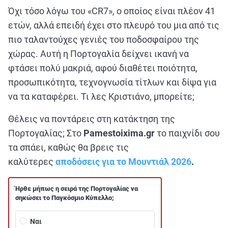
ΑΘΛΗΤΙΚΑ
Όχι τόσο λόγω του «
CR
7», ο οποίος είναι πλέον 41
ΣΥΝΕΝΤΕΥΞΕΙΣ
ετών, αλλά επειδή έχει στο πλευρό του μια από τις
πιο ταλαντούχες γενιές του ποδοσφαίρου της
ΑΘΛΗΤΙΚΕΣ ΜΕΤΑΔΟΣΕΙΣ
χώρας. Αυτή η Πορτογαλία δείχνει ικανή να
φτάσει πολύ μακριά, αφού διαθέτει ποιότητα,
Εξυπηρέτηση Πελατών
προσωπικότητα, τεχνογνωσία τίτλων και δίψα για
να τα καταφέρει. Τι λες Κριστιάνο, μπορείτε;
Θέλεις να ποντάρεις στη κατάκτηση της
Πορτογαλίας; Στο
Pamestoixima
.gr
το παιχνίδι σου
τα σπάει, καθώς θα βρεις τις
καλύτερες
αποδόσεις για το Μουντιάλ 2026
.
Ήρθε μήπως η σειρά της Πορτογαλίας να
σηκώσει το Παγκόσμιο Κύπελλο;
Ναι