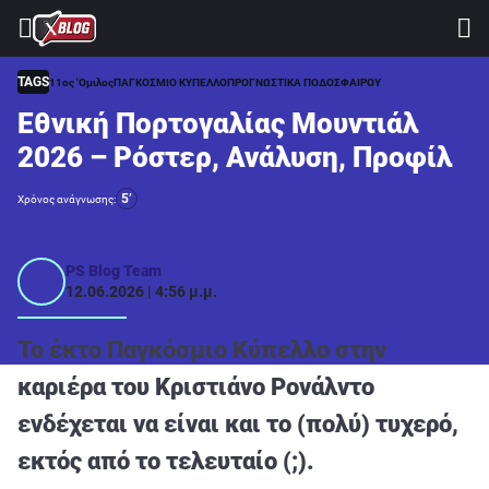
⚽ ΜΟΥΝΤΙΑΛ 2026
ΣΤΟΙΧΗΜΑ
TAGS
11ος 'Ομιλος
ΠΑΓΚΟΣΜΙΟ ΚΥΠΕΛΛΟ
ΠΡΟΓΝΩΣΤΙΚΑ ΠΟΔΟΣΦΑΙΡΟΥ
Εθνική Πορτογαλίας Μουντιάλ
CASINO
2026 – Ρόστερ, Ανάλυση, Προφίλ
ΠΡΟΓΝΩΣΤΙΚΑ ΤIPSTERS
5’
Χρόνος ανάγνωσης:
ΠΡΟΓΝΩΣΤΙΚΑ ΚΑΤΗΓΟΡΙΕΣ
ΠΡΟΣΦΟΡΕΣ
PS Blog Team
12.06.2026 | 4:56 μ.μ.
ΔΙΑΓΩΝΙΣΜΟΙ
TSILI LEAGUE
Το έκτο Παγκόσμιο Κύπελλο στην
RETRO
καριέρα του Κριστιάνο Ρονάλντο
BLOGS
ενδέχεται να είναι και το (πολύ) τυχερό,
QUIZ
εκτός από το τελευταίο (;).