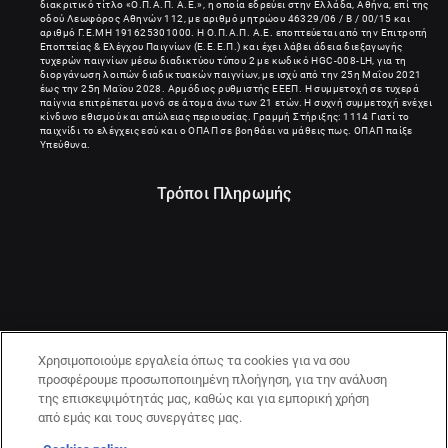
διακριτικό τίτλο «Ο.Π.Α.Π. Α.Ε.», η οποία εδρεύει στην Ελλάδα, Αθήνα, επί της
οδού Λεωφόρος Αθηνών 112, με αριθμό μητρώου 46329/06 / B / 00/15 και
αριθμό Γ.Ε.ΜΗ
191625301000
. Η Ο.Π.Α.Π. Α.Ε. εποπτεύεται από την Επιτροπή
Εποπτείας & Ελέγχου Παιγνίων (Ε.Ε.Ε.Π.) και έχει λάβει άδεια διεξαγωγής
τυχερών παιγνίων μέσω διαδικτύου τύπου 2 με κωδικό HGC-008-LH, για τη
διοργάνωση λοιπών διαδικτυακών παιγνίων, με ισχύ από την 25η Μαΐου 2021
έως την 25η Μαΐου 2028. Αρμόδιος ρυθμιστής ΕΕΕΠ. Η συμμετοχή σε τυχερά
παίγνια επιτρέπεται μονό σε άτομα άνω των 21 ετών. Η συχνή συμμετοχή ενέχει
κίνδυνο εθισμού και απώλειας περιουσίας. Γραμμή Στήριξης: 1114 Γιατί το
παιχνίδι το ελέγχεις εσύ και ο ΟΠΑΠ σε βοηθάει να μάθεις πως. ΟΠΑΠ παίξε
Υπεύθυνα.
Τρόποι Πληρωμής
Χρησιμοποιούμε εργαλεία όπως τα cookies για να σου
προσφέρουμε προσωποποιημένη πλοήγηση, για την ανάλυση
της επισκεψιμότητάς μας, καθώς και για εμπορική χρήση
από εμάς και τους συνεργάτες μας.