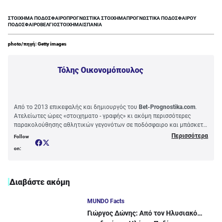
ΣΤΟΙΧΗΜΑ ΠΟΔΟΣΦΑΙΡΟ
ΠΡΟΓΝΩΣΤΙΚΑ ΣΤΟΙΧΗΜΑ
ΠΡΟΓΝΩΣΤΙΚΑ ΠΟΔΟΣΦΑΙΡΟΥ
ΠΟΔΟΣΦΑΙΡΟ
ΒΕΛΓΙΟ
ΣΤΟΙΧΗΜΑ
ΙΣΠΑΝΙΑ
photo/πηγή: Getty images
Τόλης Οικονομόπουλος
Από το 2013 επικεφαλής και δημιουργός του
Bet-Prognostika.com
.
Ατελείωτες ώρες «στοιχηματο - γραφής» κι ακόμη περισσότερες
παρακολούθησης αθλητικών γεγονότων σε ποδόσφαιρο και μπάσκετ.
Αμετανόητος θιασώτης των
value
αποδόσεων
με αδυναμία στα
Περισσότερα
Follow
αγγλικά γήπεδα. Από το 2013 έως το 2018 ήξερα ποιος παίζει δεξί
on:
μπακ στη Λέιτον Όριεντ και ποιον έχει η Μπέρτον φροντιστή στη
League 2 Αγγλίας. Έκτοτε, ασχολούμαι με πιο εμπορικά
πρωταθλήματα, αλλά ο Deadpool και η Ρέξαμ με κάνουν από το 2021
να ξαναβλέπω τι γίνεται στις μικρές λίγκες.
Διαβάστε ακόμη
Μεγάλη τιμή για μένα και milestone το
PS Blog
, κείμενα για στοίχημα
με κοινωνικές και pop culture προεκτάσεις θα διαβάσετε σε ετούτη τη
MUNDO Facts
στήλη. Άλλωστε, το ποδόσφαιρο είναι κοινωνικό φαινόμενο.
Γιώργος Δώνης: Από τον Ηλυσιακό…
Διάβασμα, έρευνα, αποδόσεις, διαλογή, στάνταρ διαδικασία, η ίδια