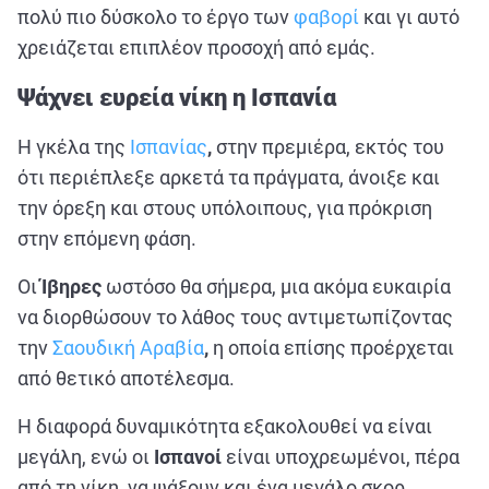
ΑΘΛΗΤΙΚΑ
πολύ πιο δύσκολο το έργο των
φαβορί
και γι αυτό
ΣΥΝΕΝΤΕΥΞΕΙΣ
χρειάζεται επιπλέον προσοχή από εμάς.
ΑΘΛΗΤΙΚΕΣ ΜΕΤΑΔΟΣΕΙΣ
Ψάχνει ευρεία νίκη η Ισπανία
Η γκέλα της
Ισπανίας
,
στην πρεμιέρα, εκτός του
Εξυπηρέτηση Πελατών
ότι περιέπλεξε αρκετά τα πράγματα, άνοιξε και
την όρεξη και στους υπόλοιπους, για πρόκριση
στην επόμενη φάση.
Οι
Ίβηρες
ωστόσο θα σήμερα, μια ακόμα ευκαιρία
να διορθώσουν το λάθος τους αντιμετωπίζοντας
την
Σαουδική Αραβία
,
η οποία επίσης προέρχεται
από θετικό αποτέλεσμα.
Η διαφορά δυναμικότητα εξακολουθεί να είναι
μεγάλη, ενώ οι
Ισπανοί
είναι υποχρεωμένοι, πέρα
από τη νίκη, να ψάξουν και ένα μεγάλο σκορ,