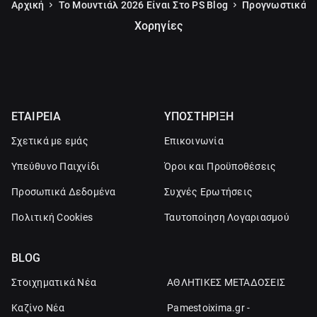
Αρχική
Το Μουντιάλ 2026 Είναι Στο PS Blog
Προγνωστικά Μ
Χορηγίες
ΕΤΑΙΡΕΙΑ
ΥΠΟΣΤΗΡΙΞΗ
Σχετικά με εμάς
Επικοινωνία
Υπεύθυνο Παιχνίδι
Όροι και Προϋποθέσεις
Προσωπικά Δεδομένα
Συχνές Ερωτήσεις
Πολιτική Cookies
Ταυτοποίηση Λογαριασμού
BLOG
Στοιχηματικά Νέα
ΑΘΛΗΤΙΚΕΣ ΜΕΤΑΔΟΣΕΙΣ
Καζίνο Νέα
Pamestoixima.gr -