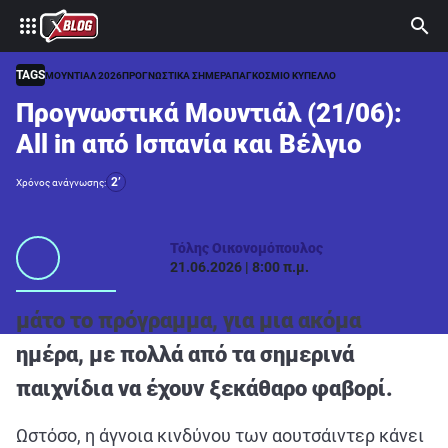
⚽ ΜΟΥΝΤΙΑΛ 2026
ΣΤΟΙΧΗΜΑ
TAGS
ΜΟΥΝΤΙΑΛ 2026
ΠΡΟΓΝΩΣΤΙΚΑ ΣΗΜΕΡΑ
ΠΑΓΚΟΣΜΙΟ ΚΥΠΕΛΛΟ
Προγνωστικά Μουντιάλ (21/06):
CASINO
All in από Ισπανία και Βέλγιο
ΠΡΟΓΝΩΣΤΙΚΑ ΤIPSTERS
2’
Χρόνος ανάγνωσης:
ΠΡΟΓΝΩΣΤΙΚΑ ΚΑΤΗΓΟΡΙΕΣ
ΠΡΟΣΦΟΡΕΣ
Τόλης Οικονομόπουλος
21.06.2026 | 8:00 π.μ.
ΔΙΑΓΩΝΙΣΜΟΙ
TSILI LEAGUE
μάτο το πρόγραμμα, για μια ακόμα
RETRO
ημέρα, με πολλά από τα σημερινά
BLOGS
παιχνίδια να έχουν ξεκάθαρο φαβορί.
QUIZ
Ωστόσο, η άγνοια κινδύνου των αουτσάιντερ κάνει