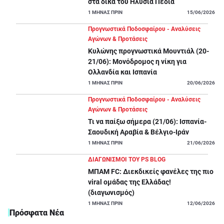
τόσα χρόνια, η αρθρογραφία μέχρι νεωτέρας αποκλειστικά εδώ στο
στα δικά του Ηλύσια Πεδία
PS
Blog
.
1
ΜΗΝΑΣ ΠΡΙΝ
15/06/2026
Προγνωστικά Ποδοσφαίρου - Αναλύσεις
Αγώνων & Προτάσεις
Κυλώνης προγνωστικά Μουντιάλ (20-
21/06): Μονόδρομος η νίκη για
Ολλανδία και Ισπανία
1
ΜΗΝΑΣ ΠΡΙΝ
20/06/2026
Προγνωστικά Ποδοσφαίρου - Αναλύσεις
Αγώνων & Προτάσεις
Τι να παίξω σήμερα (21/06): Ισπανία-
Σαουδική Αραβία & Βέλγιο-Ιράν
1
ΜΗΝΑΣ ΠΡΙΝ
21/06/2026
ΔΙΑΓΩΝΙΣΜΟΙ ΤΟΥ PS BLOG
ΜΠΑΜ FC: Διεκδικείς φανέλες της πιο
viral ομάδας της Ελλάδας!
(διαγωνισμός)
1
ΜΗΝΑΣ ΠΡΙΝ
12/06/2026
Πρόσφατα Νέα