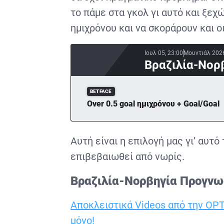
το πάμε στα γκολ γι αυτό και ξεχώ
ημιχρόνου και να σκοράρουν και ο
Ιουλ 05, 23:00
Μουντιάλ 202
Βραζιλία-Νορ
BETFACE
Over 0.5 goal ημιχρόνου
+ Goal/Goal
Αυτή είναι η επιλογή μας γι’ αυτό
επιβεβαιωθεί από νωρίς.
Βραζιλία-Νορβηγία Προγν
Αποκλειστικά Videos
από την OP
μόνο!