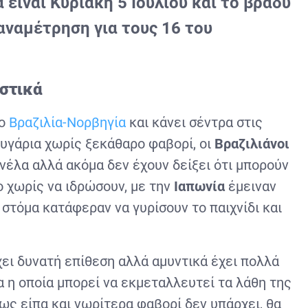
είναι Κυριακή 5 Ιουλίου και το βράδυ
αναμέτρηση για τους 16 του
στικά
το
Βραζιλία-Νορβηγία
και κάνει σέντρα στις
ευγάρια χωρίς ξεκάθαρο φαβορί, οι
Βραζιλιάνοι
ανέλα αλλά ακόμα δεν έχουν δείξει ότι μπορούν
ο χωρίς να ιδρώσουν, με την
Ιαπωνία
έμειναν
 στόμα κατάφεραν να γυρίσουν το παιχνίδι και
χει δυνατή επίθεση αλλά αμυντικά έχει πολλά
α η οποία μπορεί να εκμεταλλευτεί τα λάθη της
ως είπα και νωρίτερα φαβορί δεν υπάρχει, θα