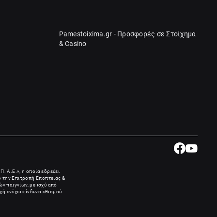
Pamestoixima.gr - Προσφορές σε Στοίχημα
& Casino
Π. Α.Ε.», η οποία εδρεύει
πό την Επιτροπή Εποπτείας &
ν παιγνίων, με ισχύ από
χή ενέχει κίνδυνο εθισμού