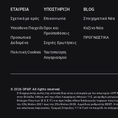
ΕΤΑΙΡΕΙΑ
ΥΠΟΣΤΗΡΙΞΗ
BLOG
Σχετικά με εμάς
Επικοινωνία
Στοιχηματικά Νέα
Υπεύθυνο Παιχνίδι
Όροι και
Καζίνο Νέα
Προϋποθέσεις
Προσωπικά
ΠΡΟΓΝΩΣΤΙΚΑ
Δεδομένα
Συχνές Ερωτήσεις
Πολιτική Cookies
Ταυτοποίηση
Λογαριασμού
© 2026 OPAP. All rights reserved.
Ο διαχειριστής αυτής της ιστοσελίδας είναι η εταιρεία με την επωνυμία «
ΟΡΓ
στην Ελλάδα, Αθήνα, επί της οδού Λεωφόρος Αθηνών 112, με αριθμό μητρώου
Ελέγχου Παιγνίων (Ε.Ε.Ε.Π.) και έχει λάβει άδεια διεξαγωγής τυχερών παιγν
την 25η Μαΐου 2021 έως την 25η Μαΐου 2028. Αρμόδιος ρυθμιστής ΕΕΕΠ. Η συ
και απώλειας περιουσίας. Γραμμή Στήριξης: 1114 Γιατί το παιχνίδι το ελέγχε