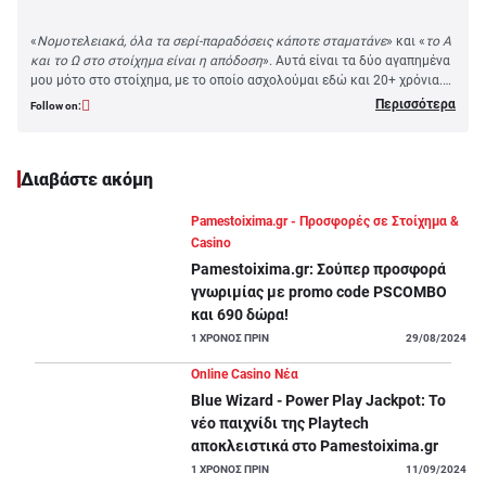
«
Νομοτελειακά, όλα τα σερί-παραδόσεις κάποτε σταματάνε
» και «
το Α
και το Ω στο στοίχημα είναι η απόδοση
». Αυτά είναι τα δύο αγαπημένα
μου μότο στο στοίχημα, με το οποίο ασχολούμαι εδώ και 20+ χρόνια.
Σαλονικιός γαρ, η μπάλα ήταν ανέκαθεν ο μεγάλος μου έρωτας, αλλά
Περισσότερα
Follow on:
οι τραυματισμοί στάθηκαν εμπόδιο στο... ταλέντο που υπήρχε!
Απόφοιτος ΤΕΦΑΑ του ΑΠΘ, στράφηκα στην αθλητική δημοσιογραφία
(ΙΕΚ Ξυνή) με βασικό αντικείμενο το
διεθνές ποδόσφαιρο
και το
Διαβάστε ακόμη
στοίχημα
, κάνοντας ταυτόχρονα «αγροτικό» στη «Σπορ του Βορρά».
Από το 2000 έχω εργαστεί στην Metrosport και στο Metropolis 95,5,
στην Ωμέγα TV, στον Ήλιο των Σπορ 91,4, στον
Libero107,4
(τα λέμε και
Pamestoixima.gr - Προσφορές σε Στοίχημα &
τώρα κάθε απόγευμα με στοιχηματικό ένθετο), αλλά και διάφορες
Casino
στοιχηματικές ιστοσελίδες.
Pamestoixima.gr: Σούπερ προσφορά
Από το 2009 η
Kingbet
είναι το δεύτερο σπίτι μου - αρχικά ως
γνωριμίας με promo code PSCOMBO
«Γάλλος» της εφημερίδας/site και πλέον ως blogger σε σχεδόν
και 690 δώρα!
καθημερινή βάση. Κάθε Τρίτη, Τετάρτη, Πέμπτη, αλλά και τα
Σαββατοκύριακα, τα λέμε και στη στοιχηματική ζωντανή εκπομπή
1
ΧΡΟΝΟΣ ΠΡΙΝ
29/08/2024
King Live Betting
στο κανάλι της Kingbet στο YouTube.
Online Casino Νέα
Με βρίσκετε πλέον και στο
PS Blog
, για να δούμε αν... επαληθεύονται
τα μότο μου!
Blue Wizard - Power Play Jackpot: Το
νέο παιχνίδι της Playtech
αποκλειστικά στο Pamestoixima.gr
1
ΧΡΟΝΟΣ ΠΡΙΝ
11/09/2024