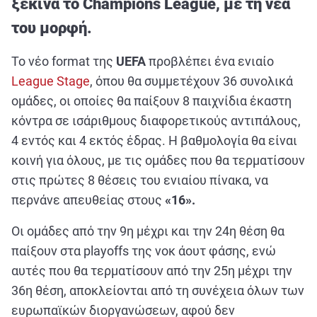
ξεκινά το Champions League, με τη νέα
ΑΘΛΗΤΙΚΑ
του μορφή.
ΣΥΝΕΝΤΕΥΞΕΙΣ
ΑΘΛΗΤΙΚΕΣ ΜΕΤΑΔΟΣΕΙΣ
Το νέο format της
UEFA
προβλέπει ένα ενιαίο
League Stage
, όπου θα συμμετέχουν 36 συνολικά
Εξυπηρέτηση Πελατών
ομάδες, οι οποίες θα παίξουν 8 παιχνίδια έκαστη
κόντρα σε ισάριθμους διαφορετικούς αντιπάλους,
4 εντός και 4 εκτός έδρας. Η βαθμολογία θα είναι
κοινή για όλους, με τις ομάδες που θα τερματίσουν
στις πρώτες 8 θέσεις του ενιαίου πίνακα, να
περνάνε απευθείας στους
«16».
Οι ομάδες από την 9η μέχρι και την 24η θέση θα
παίξουν στα playoffs της νοκ άουτ φάσης, ενώ
αυτές που θα τερματίσουν από την 25η μέχρι την
36η θέση, αποκλείονται από τη συνέχεια όλων των
ευρωπαϊκών διοργανώσεων, αφού δεν