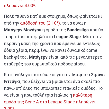
πληρώνει 4.00*
.
Πολύ πιθανό κατ’ εμέ στοίχημα, όπως φαίνεται κι
από την
απόδοσή του (2.10*)
, το να είναι η
Μπάγερν Μονάχου
η ομάδα της
Bundesliga
που θα
τερματίσει πιο ψηλά στο
League Stage
. Μετά την
περσινή κακή της χρονιά που έμεινε με εντελώς
άδεια χέρια, περιμένω να κάνει δυναμικό come
back φέτος.
Μπάγερν
είναι, από τις μεγαλύτερες
σταθερές του ευρωπαϊκού ποδοσφαίρου.
Κάτι ανάλογο πιστεύω και για την
Ιντερ
του
Σιμόνε
Ιντζάγκι
, που δείχνει να βρίσκεται ένα σκαλί πιο
πάνω απ’ όλες τις υπόλοιπες ιταλικές ομάδες. Το
να είναι η πρωταθλήτρια Ιταλίας η
καλύτερη
ομάδα της Serie A στο League Stage πληρώνει
3.00*.