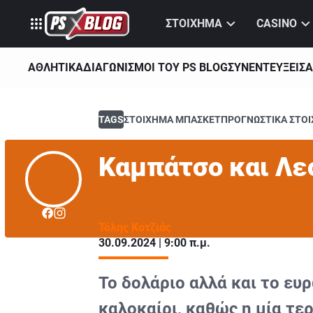
ΣΤΟΙΧΗΜΑ
CASINO
ΑΘΛΗΤΙΚΑ
ΔΙΑΓΩΝΙΣΜΟΙ ΤΟΥ PS BLOG
ΣΥΝΕΝΤΕΥΞΕΙΣ
Α
TAGS
ΣΤΟΙΧΗΜΑ ΜΠΑΣΚΕΤ
ΠΡΟΓΝΩΣΤΙΚΑ ΣΤΟ
Καμπάτσο και Λε
Τόλης Κοτζιάς
30.09.2024 | 9:00 π.μ.
Το δολάριο αλλά και το ευ
καλοκαίρι, καθώς η μία τε