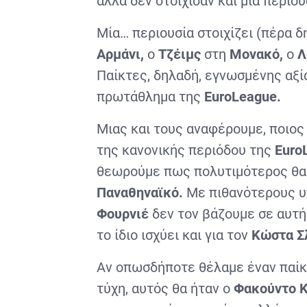
αλλά δεν στοίχισαν και μία περιου
Μία… περιουσία στοιχίζει (πέρα 
Αρμάνι,
ο
Τζέιμς
στη
Μονακό,
ο
Λ
Παίκτες, δηλαδή, εγνωσμένης αξί
πρωτάθλημα της
EuroLeague.
Μιας και τους αναφέρουμε, ποιος
της κανονικής περιόδου της
Euro
θεωρούμε πως πολυτιμότερος θα 
Παναθηναϊκό.
Με πιθανότερους υ
Φουρνιέ
δεν τον βάζουμε σε αυτή 
το ίδιο ισχύει και για τον
Κώστα Σ
Αν οπωσδήποτε θέλαμε έναν παίκτ
τύχη, αυτός θα ήταν ο
Φακούντο 