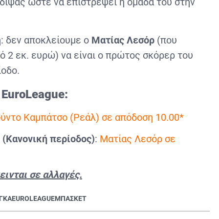
 δίψας ώστε να επιστρέψει η ομάδα του στην
η: δεν αποκλείουμε ο
Ματίας Λεσόρ
(που
 2 εκ. ευρώ) να είναι ο πρώτος σκόρερ του
ίοδο.
EuroLeague:
ύντο Καμπάτσο (Ρεάλ) σε απόδοση 10.00*
(Κανονική περίοδος)
:
Ματίας Λεσόρ σε
εινται σε αλλαγές.
ΓΚΑ
EUROLEAGUE
ΜΠΑΣΚΕΤ