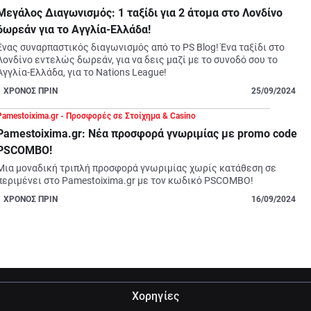
Μεγάλος Διαγωνισμός: 1 ταξίδι για 2 άτομα στο Λονδίνο
δωρεάν για το Αγγλία-Ελλάδα!
Ένας συναρπαστικός διαγωνισμός από το PS Blog! Ένα ταξίδι στο 
Λονδίνο εντελώς δωρεάν, για να δεις μαζί με το συνοδό σου το 
Αγγλία-Ελλάδα, για το Nations League!
1
ΧΡΟΝΟΣ ΠΡΙΝ
25/09/2024
Pamestoixima.gr - Προσφορές σε Στοίχημα & Casino
Pamestoixima.gr: Νέα προσφορά γνωριμίας με promo code
PSCOMBO!
Μια μοναδική τριπλή προσφορά γνωριμίας χωρίς κατάθεση σε 
περιμένει στο Pamestoixima.gr με τον κωδικό PSCOMBO!
1
ΧΡΟΝΟΣ ΠΡΙΝ
16/09/2024
Χορηγίες