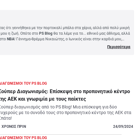
τας ότι γεννήθηκα με την πορτοκαλί μπάλα στα χέρια, αλλά από πολύ μικρή
 μου η ζωή. Οπότε στο
PS Blog
θα τα λέμε για το... εθνικό μας άθλημα, αλλά
 στο
ΝΒΑ
! Γέννημα-θρέμμα Νικαιώτης, ο Ιωνικός είναι στην καρδιά μου,
 με γνωρίζουν. Πρόσφατα επέστρεψα στην οικογένεια της
Kingbet
, στην
Περισσότερα
ια, από το 2015 είμαι αρχισυντάκτης μπάσκετ στο
SDNA
, ενώ εδώ και 17
 Αθλητικού Ρεπορτάζ
. Μπασκετικά τα λέμε και στους
ΣΠΟΡ FM 94,6
και
όνια στην δημοσιογραφία, αφού ξεκίνησα να εργάζομαι στην «Αθλητική
ν πολλά Μέσα. Είχα, όμως, τη χαρά να είμαι στην «Ώρα για Σπορ» και στη
ρα της έκδοσής τους (09/1991 και 03/2025, αντίστοιχα). Για πολλά χρόνια
ΔΙΑΓΩΝΙΣΜΟΙ ΤΟΥ PS BLOG
σταθμό «ΑΡΤ», έχοντας μάλιστα κάποια στιγμή τη μοναδική τηλεοπτική
λλάδα!
ούπερ Διαγωνισμός: Επίσκεψη στο προπονητικό κέντρο
της ΑΕΚ και γνωριμία με τους παίκτες
Σούπερ διαγωνισμός από το PS Blog! Μια επίσκεψη για δύο 
τυχερούς με το συνοδό τους στο προπονητικό κέντρο της ΑΕΚ στα 
Σπάτα!
1
ΧΡΟΝΟΣ ΠΡΙΝ
24/09/2024
ΔΙΑΓΩΝΙΣΜΟΙ ΤΟΥ PS BLOG