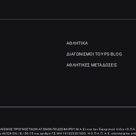
ΑΘΛΗΤΙΚΑ
ΔΙΑΓΩΝΙΣΜΟΙ ΤΟΥ PS BLOG
ΑΘΛΗΤΙΚΕΣ ΜΕΤΑΔΟΣΕΙΣ
ΑΝΙΣΜΟΣ ΠΡΟΓΝΩΣΤΙΚΩΝ ΑΓΩΝΩΝ ΠΟΔΟΣΦΑΙΡΟΥ Μ.Α.Ε
» και τον διακριτικό τίτλο «Ο.Π.Α.
 46329/06 / B / 00/15 και αριθμό Γ.Ε.ΜΗ
191625301000
. Η Ο.Π.Α.Π. Α.Ε. εποπτεύεται α