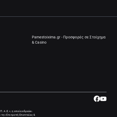
Pamestoixima.gr - Προσφορές σε Στοίχημα
& Casino
Π. Α.Ε.», η οποία εδρεύει
πό την Επιτροπή Εποπτείας &