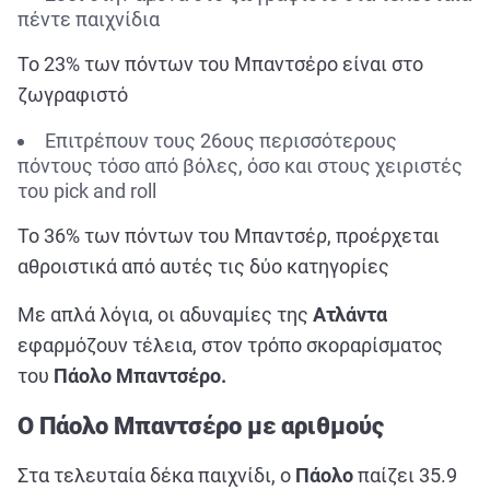
πέντε παιχνίδια
To 23% των πόντων του Μπαντσέρο είναι στο
ζωγραφιστό
Επιτρέπουν τους 26ους περισσότερους
πόντους τόσο από βόλες, όσο και στους χειριστές
του pick and roll
Το 36% των πόντων του Μπαντσέρ, προέρχεται
αθροιστικά από αυτές τις δύο κατηγορίες
Με απλά λόγια, οι αδυναμίες της
Ατλάντα
εφαρμόζουν τέλεια, στον τρόπο σκοραρίσματος
του
Πάολο Μπαντσέρο.
Ο Πάολο Μπαντσέρο με αριθμούς
Στα τελευταία δέκα παιχνίδι, ο
Πάολο
παίζει 35.9