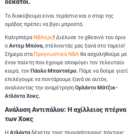
δέκατοι.
ΑΘΛΗΤΙΚΑ
ΣΥΝΕΝΤΕΥΞΕΙΣ
Το διακύβευμα είναι τεράστιο και ο σταρ της
ΑΘΛΗΤΙΚΕΣ ΜΕΤΑΔΟΣΕΙΣ
ομάδας πρέπει να βγει μπροστά.
Καλησπέρα
NBAερς
!
Διέλυσε το χθεσινό του όριο
Εξυπηρέτηση Πελατών
ο
Αντεμ Μπόνα,
στέλνοντάς μας ξανά στο ταμείο!
Σήμερα στα
Προγνωστικά NBA
θα ασχοληθούμε με
έναν παίκτη που έχουμε αποφύγει τον τελευταίο
καιρό, τον
Πάολο Μπαντσέρο.
Πάμε να δούμε γιατί
επιλέγουμε να ποντάρουμε ξανά σε αυτόν,
αναλύοντας την αναμέτρηση
Ορλάντο Μάτζικ-
Ατλάντα Χοκς.
Ανάλυση Αντιπάλου: Η αχίλλειος πτέρνα
των Χοκς
Η
Ατλάντα
δέχεται τους περισσότερους πόντους