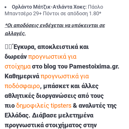
Ορλάντο Μάτζικ-Ατλάντα Χοκς:
Πάολο
Μπαντσέρο 29+ Πόντοι σε απόδοση 1.80*
*Οι αποδόσεις ενδέχεται να υπόκεινται σε
αλλαγές.
✍🏻 Έγκυρα, αποκλειστικά και
δωρεάν
προγνωστικά για
στοίχημα
στο blog του Pamestoixima.gr.
Καθημερινά
προγνωστικά για
ποδόσφαιρο
, μπάσκετ και άλλες
αθλητικές διοργανώσεις από τους
πιο
δημοφιλείς tipsters
& αναλυτές της
Ελλάδας. Διάβασε μελετημένα
προγνωστικά στοιχήματος στην