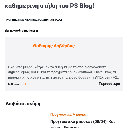
καθημερινή στήλη του PS Blog!
ΠΡΟΓΝΩΣΤΙΚΑ NBA
NBA
ΣΤΟΙΧΗΜΑ
ΜΠΑΣΚΕΤ
photo/πηγή: Getty images
Θοδωρής Λοβέρδος
Όλοι από μικροί λάτρευαν το άθλημα, με το οποίο ασχολούνται
σήμερα, όμως, για εμένα τα πράγματα ήρθαν ανάποδα. Γεννημένος σε
μπασκετική οικογένεια, με έτρεχαν τα ΣΚ να δούμε την
ΑΓΕΧ
στην Α2.
Εγώ, όμως, ανυπομονούσα να τελειώσει ο αγώνας, για να δω «μπάλα»
Περισσότερα
Follow on:
στην τηλεόραση.
Κάπως έτσι, λοιπόν, πέρασε η παιδική μου ηλικία. Fast forward στο
2014, όταν μέσα στα κλασικά φοιτητικά ξενύχτια, ανακάλυψα τον
Διαβάστε ακόμη
μαγικό κόσμο του
NBA
και τότε ήταν που γύρισε ο διακόπτης. Το NBA
έγινε το αγαπημένο μου «άθλημα», με αποτέλεσμα το μπάσκετ να
παίρνει σιγά σιγά τη θέση του ποδοσφαίρου στην καρδιά μου.
Προγνωστικά Μπάσκετ
Λίγα χρόνια μετά είδα, μία τεράστια προοπτική μέσα από τα
advanced
Προγνωστικά μπάσκετ (08/04): Και
stats
που προσέφερε η λίγκα. Παντρεύοντάς τα με την μεγάλη μου
τώρα… Eurocup