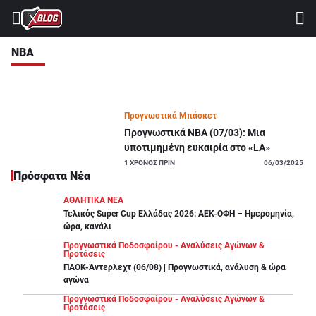
⚽ ΜΟΥΝΤΙΑΛ 2026
ΣΤΟΙΧΗΜΑ
ΝΒΑ
CASINO
ΠΡΟΓΝΩΣΤΙΚΑ ΤIPSTERS
Προγνωστικά Μπάσκετ
Προγνωστικά NBA (07/03): Μια
ΠΡΟΓΝΩΣΤΙΚΑ ΚΑΤΗΓΟΡΙΕΣ
υποτιμημένη ευκαιρία στο «LA»
ΠΡΟΣΦΟΡΕΣ
1
ΧΡΟΝΟΣ ΠΡΙΝ
06/03/2025
Πρόσφατα Νέα
ΔΙΑΓΩΝΙΣΜΟΙ
ΑΘΛΗΤΙΚΑ ΝΕΑ
Τελικός Super Cup Ελλάδας 2026: ΑΕΚ-ΟΦΗ – Ημερομηνία,
TSILI LEAGUE
ώρα, κανάλι
RETRO
Προγνωστικά Ποδοσφαίρου - Αναλύσεις Αγώνων &
Προτάσεις
BLOGS
ΠΑΟΚ-Άντερλεχτ (06/08) | Προγνωστικά, ανάλυση & ώρα
αγώνα
QUIZ
Προγνωστικά Ποδοσφαίρου - Αναλύσεις Αγώνων &
Προτάσεις