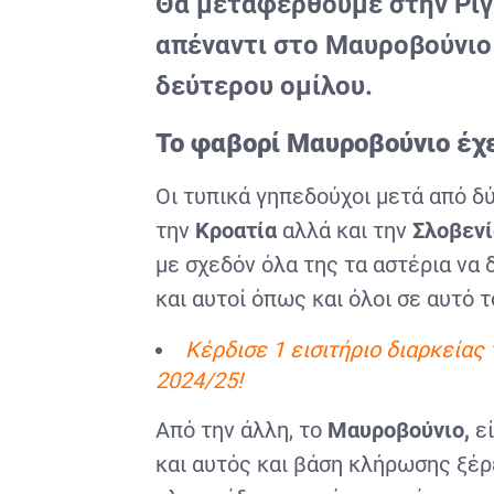
Θα μεταφερθούμε στην Ρίγα
απέναντι στο Μαυροβούνιο
δεύτερου ομίλου.
Το φαβορί Μαυροβούνιο έχε
Οι τυπικά γηπεδούχοι μετά από δ
την
Κροατία
αλλά και την
Σλοβενί
με σχεδόν όλα της τα αστέρια να 
και αυτοί όπως και όλοι σε αυτό 
Κέρδισε 1 εισιτήριο διαρκείας
2024/25!
Από την άλλη, το
Μαυροβούνιο,
εί
και αυτός και βάση κλήρωσης ξέρε