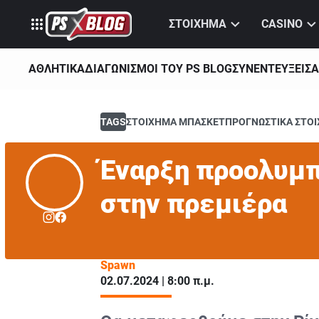
ΣΤΟΙΧΗΜΑ
CASINO
ΑΘΛΗΤΙΚΑ
ΔΙΑΓΩΝΙΣΜΟΙ ΤΟΥ PS BLOG
ΣΥΝΕΝΤΕΥΞΕΙΣ
Α
TAGS
ΣΤΟΙΧΗΜΑ ΜΠΑΣΚΕΤ
ΠΡΟΓΝΩΣΤΙΚΑ ΣΤΟ
Έναρξη προολυμ
στην πρεμιέρα
Spawn
02.07.2024 | 8:00 π.μ.