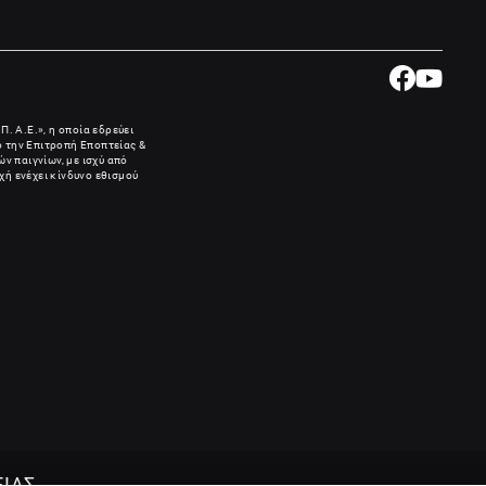
Π. Α.Ε.», η οποία εδρεύει
πό την Επιτροπή Εποπτείας &
ν παιγνίων, με ισχύ από
χή ενέχει κίνδυνο εθισμού
ΕΙΑΣ