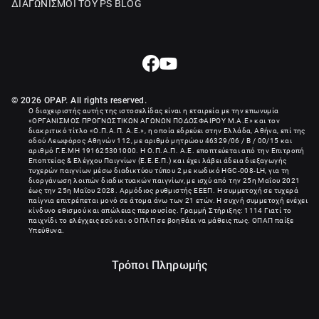
ΔΙΑΓΩΝΙΣΜΟΙ ΤΟΥ PS BLOG
© 2026 OPAP. All rights reserved.
Ο διαχειριστής αυτής της ιστοσελίδας είναι η εταιρεία με την επωνυμία
«
ΟΡΓΑΝΙΣΜΟΣ ΠΡΟΓΝΩΣΤΙΚΩΝ ΑΓΩΝΩΝ ΠΟΔΟΣΦΑΙΡΟΥ Μ.Α.Ε
» και τον
διακριτικό τίτλο «Ο.Π.Α.Π. Α.Ε.», η οποία εδρεύει στην Ελλάδα, Αθήνα, επί της
οδού Λεωφόρος Αθηνών 112, με αριθμό μητρώου 46329/06 / B / 00/15 και
αριθμό Γ.Ε.ΜΗ
191625301000
. Η Ο.Π.Α.Π. Α.Ε. εποπτεύεται από την Επιτροπή
Εποπτείας & Ελέγχου Παιγνίων (Ε.Ε.Ε.Π.) και έχει λάβει άδεια διεξαγωγής
τυχερών παιγνίων μέσω διαδικτύου τύπου 2 με κωδικό HGC-008-LH, για τη
διοργάνωση λοιπών διαδικτυακών παιγνίων, με ισχύ από την 25η Μαΐου 2021
έως την 25η Μαΐου 2028. Αρμόδιος ρυθμιστής ΕΕΕΠ. Η συμμετοχή σε τυχερά
παίγνια επιτρέπεται μονό σε άτομα άνω των 21 ετών. Η συχνή συμμετοχή ενέχει
κίνδυνο εθισμού και απώλειας περιουσίας. Γραμμή Στήριξης: 1114 Γιατί το
παιχνίδι το ελέγχεις εσύ και ο ΟΠΑΠ σε βοηθάει να μάθεις πως. ΟΠΑΠ παίξε
Υπεύθυνα.
Τρόποι Πληρωμής