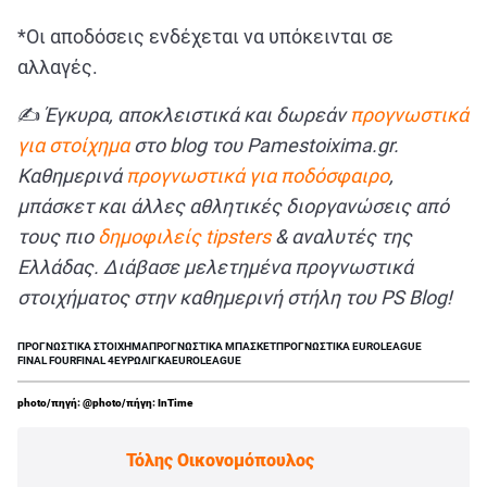
*Οι αποδόσεις ενδέχεται να υπόκεινται σε
αλλαγές.
✍
Έγκυρα, αποκλειστικά και δωρεάν
προγνωστικά
για στοίχημα
στο blog του Pamestoixima.gr.
Καθημερινά
προγνωστικά για ποδόσφαιρο
,
μπάσκετ και άλλες αθλητικές διοργανώσεις από
τους πιο
δημοφιλείς tipsters
& αναλυτές της
Ελλάδας. Διάβασε μελετημένα προγνωστικά
στοιχήματος στην καθημερινή στήλη του PS Blog!
ΠΡΟΓΝΩΣΤΙΚΑ ΣΤΟΙΧΗΜΑ
ΠΡΟΓΝΩΣΤΙΚΑ ΜΠΑΣΚΕΤ
ΠΡΟΓΝΩΣΤΙΚΑ EUROLEAGUE
FINAL FOUR
FINAL 4
ΕΥΡΩΛΙΓΚΑ
EUROLEAGUE
photo/πηγή: @photo/πήγη: InTime
Τόλης Οικονομόπουλος