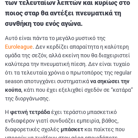
των τελευταίων λεπτών και κυρίως στο
ΑΘΛΗΤΙΚΑ
ποιος σταρ θα αντέξει πνευματικά τη
ΣΥΝΕΝΤΕΥΞΕΙΣ
συνθήκη του ενός αγώνα.
ΑΘΛΗΤΙΚΕΣ ΜΕΤΑΔΟΣΕΙΣ
Αυτό είναι πάντα το μεγάλο μυστικό της
Εξυπηρέτηση Πελατών
Euroleague
. Δεν κερδίζει απαραίτητα η καλύτερη
ομάδα της σεζόν, αλλά εκείνη που θα διαχειριστεί
καλύτερα την πνευματική πίεση. Δεν είναι τυχαίο
ότι τα τελευταία χρόνια ο πρωτοπόρος της regular
season αποτυγχάνει συστηματικά
να σηκώσει την
κούπα
, κάτι που έχει εξελιχθεί σχεδόν σε “κατάρα”
της διοργάνωσης.
Η
φετινή τετράδα
έχει τεράστιο μπασκετικό
ενδιαφέρον γιατί συνδυάζει εμπειρία, βάθος,
διαφορετικές σχολές
μπάσκετ
και παίκτες που
μπορούν να τινάξουν στον αέρα οποιοδήποτε