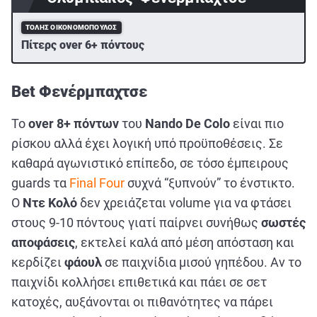
ΤΌΛΗΣ ΟΙΚΟΝΟΜΌΠΟΥΛΟΣ
Πίτερς over 6+ πόντους
Bet Φενέρμπαχτσε
Το
over 8+ πόντων
του
Nando De Colo
είναι πιο
ρίσκου αλλά έχει λογική υπό προϋποθέσεις. Σε
καθαρά αγωνιστικό επίπεδο, σε τόσο έμπειρους
guards τα
Final Four
συχνά “ξυπνούν” το ένστικτο.
Ο
Ντε Κολό
δεν χρειάζεται volume για να φτάσει
στους 9-10 πόντους γιατί παίρνει συνήθως
σωστές
αποφάσεις
, εκτελεί καλά από μέση απόσταση και
κερδίζει
φάουλ
σε παιχνίδια μισού γηπέδου. Αν το
παιχνίδι κολλήσει επιθετικά και πάει σε σετ
κατοχές, αυξάνονται οι πιθανότητες να πάρει