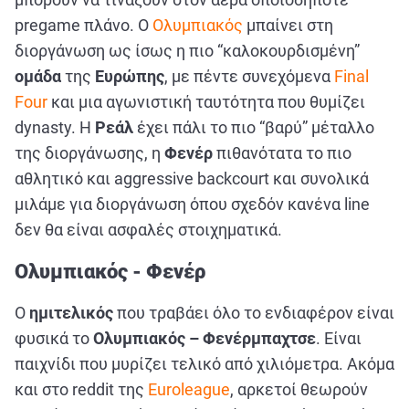
pregame πλάνο. Ο
Ολυμπιακός
μπαίνει στη
διοργάνωση ως ίσως η πιο “καλοκουρδισμένη”
ομάδα
της
Ευρώπης
, με πέντε συνεχόμενα
Final
Four
και μια αγωνιστική ταυτότητα που θυμίζει
dynasty. Η
Ρεάλ
έχει πάλι το πιο “βαρύ” μέταλλο
της διοργάνωσης, η
Φενέρ
πιθανότατα το πιο
αθλητικό και aggressive backcourt και συνολικά
μιλάμε για διοργάνωση όπου σχεδόν κανένα line
δεν θα είναι ασφαλές στοιχηματικά.
Ολυμπιακός - Φενέρ
Ο
ημιτελικός
που τραβάει όλο το ενδιαφέρον είναι
φυσικά το
Ολυμπιακός – Φενέρμπαχτσε
. Είναι
παιχνίδι που μυρίζει τελικό από χιλιόμετρα. Ακόμα
και στο reddit της
Euroleague
, αρκετοί θεωρούν