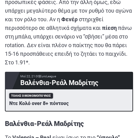
προσωπικές φάσεις. Από την άλλη όμως, εδώ
υπάρχει μεγαλύτερο θέμα με τον ρυθμό του αγώνα
και τον ρόλο του. Αν η
Φενέρ
στηριχθεί
περισσότερο σε αθλητικά σχήματα και
πίεση
πάνω
στη μπάλα, υπάρχει σενάριο να “σβήσει” μέσα στο
rotation. Δεν είναι πλέον ο παίκτης που θα πάρει
15-16 προσπάθειες επειδή το ζητάει το παιχνίδι.
Στο 1.91*.
Μαΐ 22, 21:00
EuroLeague
Βαλένθια-Ρεάλ Μαδρίτης
ΤΌΛΗΣ ΟΙΚΟΝΟΜΌΠΟΥΛΟΣ
Ντε Κολό over 8+ πόντους
Βαλένθια-Ρεάλ Μαδρίτης
Το
Valencia – Real
είναι ίσως το πιο
“ύπουλο”