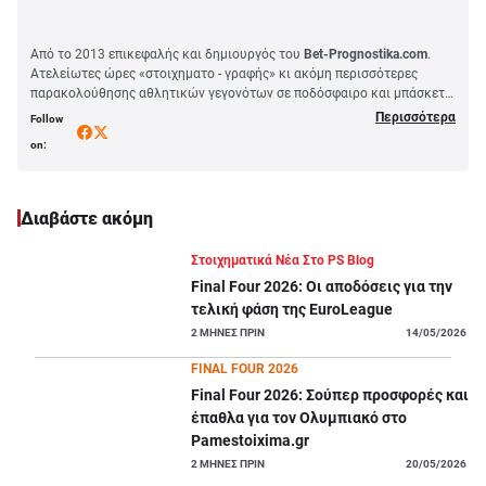
Από το 2013 επικεφαλής και δημιουργός του
Bet-Prognostika.com
.
Ατελείωτες ώρες «στοιχηματο - γραφής» κι ακόμη περισσότερες
παρακολούθησης αθλητικών γεγονότων σε ποδόσφαιρο και μπάσκετ.
Αμετανόητος θιασώτης των
value
αποδόσεων
με αδυναμία στα
Περισσότερα
Follow
αγγλικά γήπεδα. Από το 2013 έως το 2018 ήξερα ποιος παίζει δεξί
on:
μπακ στη Λέιτον Όριεντ και ποιον έχει η Μπέρτον φροντιστή στη
League 2 Αγγλίας. Έκτοτε, ασχολούμαι με πιο εμπορικά
πρωταθλήματα, αλλά ο Deadpool και η Ρέξαμ με κάνουν από το 2021
να ξαναβλέπω τι γίνεται στις μικρές λίγκες.
Διαβάστε ακόμη
Μεγάλη τιμή για μένα και milestone το
PS Blog
, κείμενα για στοίχημα
με κοινωνικές και pop culture προεκτάσεις θα διαβάσετε σε ετούτη τη
Στοιχηματικά Νέα Στο PS Blog
στήλη. Άλλωστε, το ποδόσφαιρο είναι κοινωνικό φαινόμενο.
Final Four 2026: Οι αποδόσεις για την
Διάβασμα, έρευνα, αποδόσεις, διαλογή, στάνταρ διαδικασία, η ίδια
τόσα χρόνια, η αρθρογραφία μέχρι νεωτέρας αποκλειστικά εδώ στο
τελική φάση της EuroLeague
PS
Blog
.
2
ΜΗΝΕΣ ΠΡΙΝ
14/05/2026
FINAL FOUR 2026
Final Four 2026: Σούπερ προσφορές και
έπαθλα για τον Ολυμπιακό στο
Pamestoixima.gr
2
ΜΗΝΕΣ ΠΡΙΝ
20/05/2026