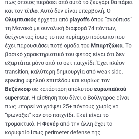
πως όποιος περάσει από αυτό το ζευγάρι θα πάρει
και τον
τίτλο
. Αυτό δεν είναι υπερβολή. Ο
Ολυμπιακός
έρχεται από
playoffs
όπου “σκούπισε”
τη Μονακό με συνολική διαφορά 74 πόντων,
δείχνοντας ίσως το πιο κυρίαρχο πρόσωπο που
έχει παρουσιάσει ποτέ ομάδα του
Μπαρτζώκα
. Το
βασικό χαρακτηριστικό του φέτος είναι ότι δεν
εξαρτάται μόνο από το σετ παιχνίδι. Έχει πλέον
transition, καλύτερη δημιουργία από weak side,
spacing υψηλού επιπέδου και κυρίως τον
Βεζένκοφ
σε κατάσταση απόλυτου
ευρωπαϊκού
superstar.
Η αίσθηση που δίνει ο Βούλγαρος είναι
πως μπορεί να γράψει 25+ πόντους χωρίς να
“φωνάξει” καν στο παιχνίδι. Εκεί είναι το
τρομακτικό. Η
Φενέρ
από την άλλη έχει το
κορυφαίο ίσως perimeter defense της