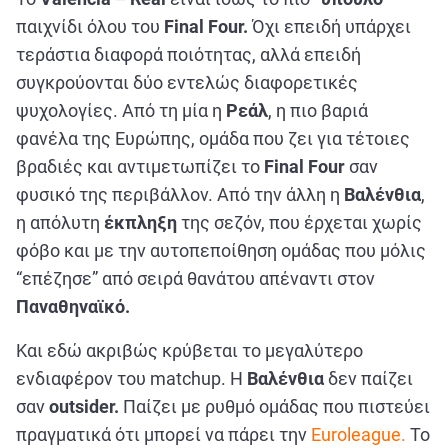
παιχνίδι όλου του
Final Four.
Όχι επειδή υπάρχει
τεράστια διαφορά ποιότητας, αλλά επειδή
συγκρούονται δύο εντελώς διαφορετικές
ψυχολογίες. Από τη μία η
Ρεάλ
, η πιο βαριά
φανέλα της Ευρώπης, ομάδα που ζει για τέτοιες
βραδιές και αντιμετωπίζει το
Final Four
σαν
φυσικό της περιβάλλον. Από την άλλη η
Βαλένθια
,
η απόλυτη
έκπληξη
της σεζόν, που έρχεται χωρίς
φόβο και με την αυτοπεποίθηση ομάδας που μόλις
“επέζησε” από σειρά θανάτου απέναντι στον
Παναθηναϊκό.
Και εδώ ακριβώς κρύβεται το μεγαλύτερο
ενδιαφέρον του matchup. Η
Βαλένθια
δεν παίζει
σαν
outsider.
Παίζει με ρυθμό ομάδας που πιστεύει
πραγματικά ότι μπορεί να πάρει την
Euroleague.
Το