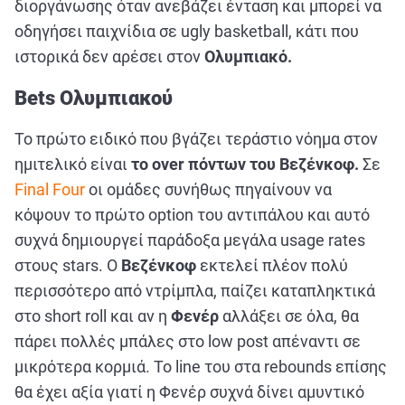
διοργάνωσης όταν ανεβάζει ένταση και μπορεί να
οδηγήσει παιχνίδια σε ugly basketball, κάτι που
ιστορικά δεν αρέσει στον
Ολυμπιακό.
Bets Ολυμπιακού
Το πρώτο ειδικό που βγάζει τεράστιο νόημα στον
ημιτελικό είναι
το over πόντων του Βεζένκοφ.
Σε
Final Four
οι ομάδες συνήθως πηγαίνουν να
κόψουν το πρώτο option του αντιπάλου και αυτό
συχνά δημιουργεί παράδοξα μεγάλα usage rates
στους stars. Ο
Βεζένκοφ
εκτελεί πλέον πολύ
περισσότερο από ντρίμπλα, παίζει καταπληκτικά
στο short roll και αν η
Φενέρ
αλλάξει σε όλα, θα
πάρει πολλές μπάλες στο low post απέναντι σε
μικρότερα κορμιά. Το line του στα rebounds επίσης
θα έχει αξία γιατί η Φενέρ συχνά δίνει αμυντικό