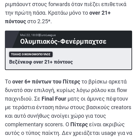
ριμπάουντ στους forwards όταν πιέζει επιθετικά
την πρώτη πάσα. Κρατάω μόνο το
over 21+
πόντους
στο 2.25*.
Μαΐ 22, 18:00
EuroLeague
Ολυμπιακός-Φενέρμπαχτσε
ΤΌΛΗΣ ΟΙΚΟΝΟΜΌΠΟΥΛΟΣ
Βεζένκοφ over 21+ πόντους
Το
over 6+ πόντων του Πίτερς
το βρίσκω αρκετά
δυνατό σαν επιλογή, κυρίως λόγω ρόλου και flow
παιχνιδιού. Σε
Final Four
ματς οι άμυνες πέφτουν
με τεράστια ένταση πάνω στους βασικούς creators
και αυτό συνήθως ανοίγει χώρο για τους
complementary scorers. Ο
Πίτερς
είναι ακριβώς
αυτός ο τύπος παίκτη. Δεν χρειάζεται usage για να