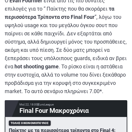
Ο
Evan Fournier
είναι από τις πιο δυνατές
επιλογές για το “
Παίκτης που θα σκοράρει
τα
περισσότερα Τρίποντα
στο Final Four
”, λόγω του
υψηλού usage και του μεγάλου όγκου σουτ που
παίρνει σε κάθε παιχνίδι. Δεν εξαρτάται από
σύστημα, αλλά δημιουργεί μόνος του προσπάθειες,
ακόμη και υπό πίεση. Σε δύο ματς μπορεί να
ξεπεράσει τους υπόλοιπους guards, ειδικά αν βρει
ένα
hot shooting game
. Το ρίσκο είναι η αστάθεια
στην ευστοχία, αλλά το volume του δίνει ξεκάθαρο
προβάδισμα για την κορυφή στο συγκεκριμένο
market. Το αυτό σενάριο πληρώνει 7.00*.
Μαΐ 22, 18:00
EuroLeague
Final Four Μακροχρόνια
ΤΌΛΗΣ ΟΙΚΟΝΟΜΌΠΟΥΛΟΣ
Παίκτης με τα περισσότερα τρίποντα στο Final 4: