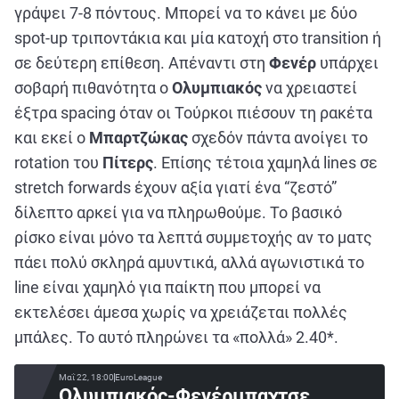
γράψει 7-8 πόντους. Μπορεί να το κάνει με δύο
spot-up τριποντάκια και μία κατοχή στο transition ή
σε δεύτερη επίθεση. Απέναντι στη
Φενέρ
υπάρχει
σοβαρή πιθανότητα ο
Ολυμπιακός
να χρειαστεί
έξτρα spacing όταν οι Τούρκοι πιέσουν τη ρακέτα
και εκεί ο
Μπαρτζώκας
σχεδόν πάντα ανοίγει το
rotation του
Πίτερς
. Επίσης τέτοια χαμηλά lines σε
stretch forwards έχουν αξία γιατί ένα “ζεστό”
δίλεπτο αρκεί για να πληρωθούμε. Το βασικό
ρίσκο είναι μόνο τα λεπτά συμμετοχής αν το ματς
πάει πολύ σκληρά αμυντικά, αλλά αγωνιστικά το
line είναι χαμηλό για παίκτη που μπορεί να
εκτελέσει άμεσα χωρίς να χρειάζεται πολλές
μπάλες. Το αυτό πληρώνει τα «πολλά» 2.40*.
Μαΐ 22, 18:00
EuroLeague
Ολυμπιακός-Φενέρμπαχτσε