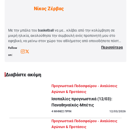
Νίκος Ζέρβας
Με την μπάλα του
basketball
να με… κλέβει από την κολύμβηση σε
μικρή ηλικία, ακολούθησα την συμβουλή ενός προπονητή μου στο
εφηβικό, να μείνω στον χώρο του αθλήματος από οποιοδήποτε πόστο.
Εκπλήρωσα έτσι το όνειρο ζωής μου να περιγράφω αγώνες, να
Περισσότερα
Follow
ταξιδεύω, να μιλάω και να γράφω κείμενα για αυτό που αγαπάω από
on:
τότε που οι ήρωες του 1987 έβαλαν το basketball στα σπίτια και την
ψυχή μας. Θα τα λέμε, λοιπόν, για μπασκετικό
στοίχημα
και όχι μόνο,
από το
PS Blog
, ως μέλος της οικογένειας του Amerikanos24. Από το
2003 ανήκω στο δυναμικό του ραδιοφωνικού σταθμού, ΣΠΟΡ FM 94,6,
Διαβάστε ακόμη
ενώ έχω εργαστεί σε εφημερίδες (Ώρα για Σπορ, Sportday, betxpress),
στις ιστοσελίδες, Sportfm.gr, Sportnet, Stoiximaview, ubet και έχω λάβει
Προγνωστικά Ποδοσφαίρου - Αναλύσεις
μέρος σε δεκάδες podcast με θέμα την πορτοκαλί θεά.
Αγώνων & Προτάσεις
Ισοπαλίες προγνωστικά (12/03):
Παναθηναϊκός-Μπέτις
4
ΜΗΝΕΣ ΠΡΙΝ
12/03/2026
Προγνωστικά Ποδοσφαίρου - Αναλύσεις
Αγώνων & Προτάσεις