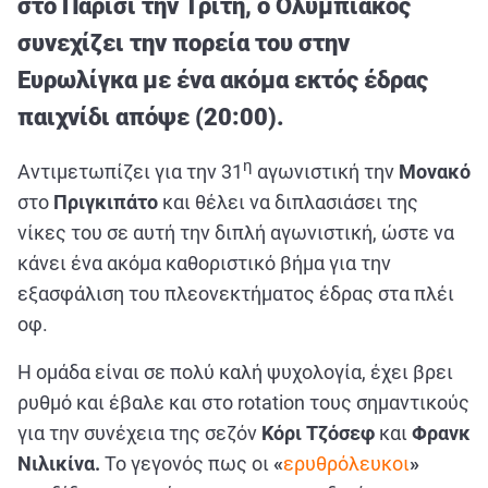
στο Παρίσι την Τρίτη, ο Ολυμπιακός
ΑΘΛΗΤΙΚΑ
συνεχίζει την πορεία του στην
ΣΥΝΕΝΤΕΥΞΕΙΣ
Ευρωλίγκα με ένα ακόμα εκτός έδρας
ΑΘΛΗΤΙΚΕΣ ΜΕΤΑΔΟΣΕΙΣ
παιχνίδι απόψε (20:00).
Εξυπηρέτηση Πελατών
η
Αντιμετωπίζει για την 31
αγωνιστική την
Μονακό
στο
Πριγκιπάτο
και θέλει να διπλασιάσει της
νίκες του σε αυτή την διπλή αγωνιστική, ώστε να
κάνει ένα ακόμα καθοριστικό βήμα για την
εξασφάλιση του πλεονεκτήματος έδρας στα πλέι
οφ.
Η ομάδα είναι σε πολύ καλή ψυχολογία, έχει βρει
ρυθμό και έβαλε και στο
rotation
τους σημαντικούς
για την συνέχεια της σεζόν
Κόρι Τζόσεφ
και
Φρανκ
Νιλικίνα.
Το γεγονός πως οι
«
ερυθρόλευκοι
»