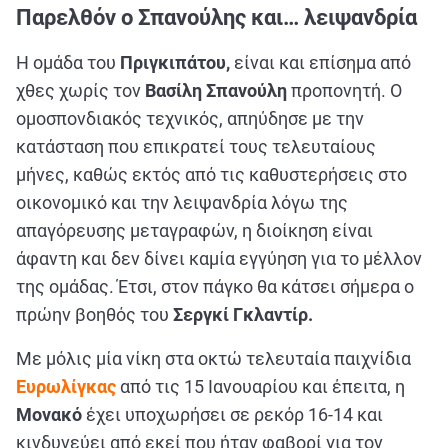
Παρελθόν ο Σπανούλης και… λειψανδρία
Η ομάδα του
Πριγκιπάτου,
είναι και επίσημα από
χθες χωρίς τον
Βασίλη Σπανούλη
προπονητή. Ο
ομοσπονδιακός τεχνικός, απηύδησε με την
κατάσταση που επικρατεί τους τελευταίους
μήνες, καθώς εκτός από τις καθυστερήσεις στο
οικονομικό και την λειψανδρία λόγω της
απαγόρευσης μεταγραφών, η διοίκηση είναι
άφαντη και δεν δίνει καμία εγγύηση για το μέλλον
της ομάδας. Έτσι, στον πάγκο θα κάτσει σήμερα ο
πρώην βοηθός του
Σεργκί Γκλαντίρ.
Με μόλις μία νίκη στα οκτώ τελευταία παιχνίδια
Ευρωλίγκας
από τις 15 Ιανουαρίου και έπειτα, η
Μονακό
έχει υποχωρήσει σε ρεκόρ 16-14 και
κινδυνεύει από εκεί που ήταν φαβορί για τον