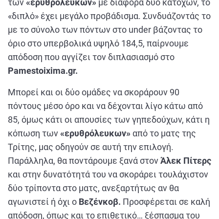
των
«ερυθρόλευκων»
με διαφορά δύο κατοχών, το
«διπλό» έχει μεγάλο προβάδισμα. Συνδυάζοντάς το
με το σύνολο των πόντων στο under βάζοντας το
όριο στο υπερβολικά υψηλό 184,5, παίρνουμε
απόδοση που αγγίζει τον διπλασιασμό στο
Pamestoixima.gr.
Μπορεί και οι δύο ομάδες να σκοράρουν 90
πόντους μέσο όρο και να δέχονται λίγο κάτω από
85, όμως κάτι οι απουσίες των γηπεδούχων, κάτι η
κόπωση των
«ερυθρόλευκων»
από το ματς της
Τρίτης, μας οδηγούν σε αυτή την επιλογή.
Παράλληλα, θα ποντάρουμε ξανά στον
Άλεκ Πίτερς
και στην δυνατότητά του να σκοράρει τουλάχιστον
δύο τρίποντα στο ματς, ανεξαρτήτως αν θα
αγωνιστεί ή όχι ο
Βεζένκοβ.
Προσφέρεται σε καλή
απόδοση, όπως και το επιθετικό… ξέσπασμα του