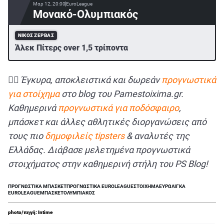
Μαρ 12, 20:00
EuroLeague
Μονακό-Ολυμπιακός
ΝΊΚΟΣ ΖΈΡΒΑΣ
Άλεκ Πίτερς over 1,5 τρίποντα
✍🏻 Έγκυρα, αποκλειστικά και δωρεάν
προγνωστικά
για στοίχημα
στο blog του Pamestoixima.gr.
Καθημερινά
προγνωστικά για ποδόσφαιρο
,
μπάσκετ και άλλες αθλητικές διοργανώσεις από
τους πιο
δημοφιλείς tipsters
& αναλυτές της
Ελλάδας. Διάβασε μελετημένα προγνωστικά
στοιχήματος στην καθημερινή στήλη του PS Blog!
ΠΡΟΓΝΩΣΤΙΚΑ ΜΠΑΣΚΕΤ
ΠΡΟΓΝΩΣΤΙΚΑ EUROLEAGUE
ΣΤΟΙΧΗΜΑ
ΕΥΡΩΛΙΓΚΑ
EUROLEAGUE
ΜΠΑΣΚΕΤ
ΟΛΥΜΠΙΑΚΟΣ
photo/πηγή: Intime