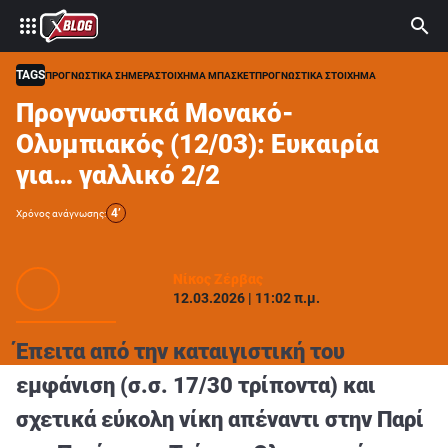
⚽ ΜΟΥΝΤΙΑΛ 2026
ΣΤΟΙΧΗΜΑ
TAGS
ΠΡΟΓΝΩΣΤΙΚΑ ΣΗΜΕΡΑ
ΣΤΟΙΧΗΜΑ ΜΠΑΣΚΕΤ
ΠΡΟΓΝΩΣΤΙΚΑ ΣΤΟΙΧΗΜΑ
Προγνωστικά Μονακό-
CASINO
Ολυμπιακός (12/03): Ευκαιρία
ΠΡΟΓΝΩΣΤΙΚΑ ΤIPSTERS
για… γαλλικό 2/2
ΠΡΟΓΝΩΣΤΙΚΑ ΚΑΤΗΓΟΡΙΕΣ
4’
Χρόνος ανάγνωσης:
ΠΡΟΣΦΟΡΕΣ
ΔΙΑΓΩΝΙΣΜΟΙ
Νίκος Ζέρβας
12.03.2026 | 11:02 π.μ.
TSILI LEAGUE
RETRO
Έπειτα από την καταιγιστική του
BLOGS
εμφάνιση (σ.σ. 17/30 τρίποντα) και
σχετικά εύκολη νίκη απέναντι στην Παρί
QUIZ