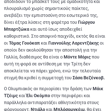
αποδίδουν το μπάσκετ τους με ομαδικότητα και
πλουραλισμό χωρίς σημαντικούς παίκτες,
ανεβάζει την εμπιστοσύνη στο εσωτερικό της,
δίνει έξτρα λύσεις στη φαρέτρα του
Γιώργου
Μπαρτζώκα
και αυτό ίσως αποδειχθεί
καθοριστικό. Στο αποψινό παιχνίδι, εκτός θα είναι
οι
Τόμας Γουόκαπ
και
Γιαννούλης Λαρεντζάκης
οι
οποίοι δεν ακολούθησαν την αποστολή για την
Γαλλία, διαθέσιμος θα είναι ο
Μόντε Μόρις
που
αυτή τη φορά σε αντίθεση με την Τρίτη δεν
αποκλείεται να πάρει χρόνο, ενώ την τελευταία
στιγμή θα κριθεί η συμμετοχή του
Σάσα Βεζένκοβ.
Ο Ολυμπιακός αν περιορίσει την δράση των
Μάικ
Τζέιμς
και
Έλι Οκόμπο
στην περιφέρει και
παράλληλα αντιπαρατάξει αθλητικότητα στους
φόργουορντ,
Ντιάλο
και
Μπλόσομγκέιμ,
θα έχει