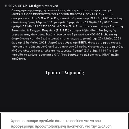
© 2026 OPAP. All rights reserved.
Ο διαχειριστής αυτής της ιστοσελίδας είναι η εταιρεία με την επωνυμία
«
ΟΡΓΑΝΙΣΜΟΣ ΠΡΟΓΝΩΣΤΙΚΩΝ ΑΓΩΝΩΝ ΠΟΔΟΣΦΑΙΡΟΥ Μ.Α.Ε
» και τον
διακριτικό τίτλο «Ο.Π.Α.Π. Α.Ε.», η οποία εδρεύει στην Ελλάδα, Αθήνα, επί της
οδού Λεωφόρος Αθηνών 112, με αριθμό μητρώου 46329/06 / B / 00/15 και
αριθμό Γ.Ε.ΜΗ
191625301000
. Η Ο.Π.Α.Π. Α.Ε. εποπτεύεται από την Επιτροπή
Εποπτείας & Ελέγχου Παιγνίων (Ε.Ε.Ε.Π.) και έχει λάβει άδεια διεξαγωγής
τυχερών παιγνίων μέσω διαδικτύου τύπου 2 με κωδικό HGC-008-LH, για τη
διοργάνωση λοιπών διαδικτυακών παιγνίων, με ισχύ από την 25η Μαΐου 2021
έως την 25η Μαΐου 2028. Αρμόδιος ρυθμιστής ΕΕΕΠ. Η συμμετοχή σε τυχερά
παίγνια επιτρέπεται μονό σε άτομα άνω των 21 ετών. Η συχνή συμμετοχή ενέχει
κίνδυνο εθισμού και απώλειας περιουσίας. Γραμμή Στήριξης: 1114 Γιατί το
παιχνίδι το ελέγχεις εσύ και ο ΟΠΑΠ σε βοηθάει να μάθεις πως. ΟΠΑΠ παίξε
Υπεύθυνα.
Τρόποι Πληρωμής
Χρησιμοποιούμε εργαλεία όπως τα cookies για να σου
προσφέρουμε προσωποποιημένη πλοήγηση, για την ανάλυση