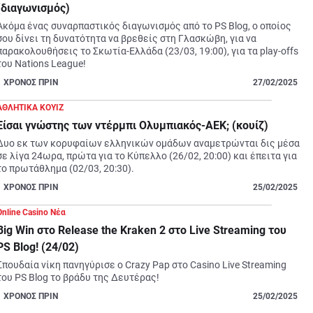
να σας παρουσιάζω το μπάσκετ μέσα από αριθμούς.. με στόχο πάντα το
(διαγωνισμός)
Ακόμα ένας συναρπαστικός διαγωνισμός από το PS Blog, ο οποίος 
σου δίνει τη δυνατότητα να βρεθείς στη Γλασκώβη, για να 
παρακολουθήσεις το Σκωτία-Ελλάδα (23/03, 19:00), για τα play-offs 
του Nations League!
1
ΧΡΟΝΟΣ ΠΡΙΝ
27/02/2025
ΑΘΛΗΤΙΚΑ ΚΟΥΊΖ
Είσαι γνώστης των ντέρμπι Ολυμπιακός-ΑΕΚ; (κουίζ)
Δυο εκ των κορυφαίων ελληνικών ομάδων αναμετρώνται δις μέσα 
σε λίγα 24ωρα, πρώτα για το Κύπελλο (26/02, 20:00) και έπειτα για 
το πρωτάθλημα (02/03, 20:30).
1
ΧΡΟΝΟΣ ΠΡΙΝ
25/02/2025
Online Casino Νέα
Big Win στο Release the Kraken 2 στο Live Streaming του
PS Blog! (24/02)
Σπουδαία νίκη πανηγύρισε ο Crazy Pap στο Casino Live Streaming 
του PS Blog το βράδυ της Δευτέρας!
1
ΧΡΟΝΟΣ ΠΡΙΝ
25/02/2025