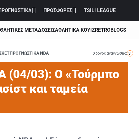
ΠΡΟΓΝΩΣΤΙΚΑ
ΠΡΟΣΦΟΡΕΣ
TSILI LEAGUE
ΘΛΗΤΙΚΕΣ ΜΕΤΑΔΟΣΕΙΣ
ΑΘΛΗΤΙΚΑ ΚΟΥΊΖ
RETRO
BLOGS
ΣΚΕΤ
ΠΡΟΓΝΩΣΤΙΚΑ NBA
Χρόνος ανάγνωσης:
3’
 (04/03): O «Τούρμπο
ασίστ και ταμεία