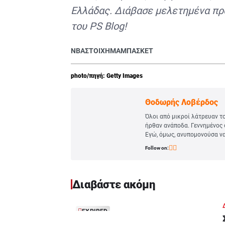
Ελλάδας. Διάβασε μελετημένα πρ
του
PS
Blog!
NBA
ΣΤΟΙΧΗΜΑ
ΜΠΑΣΚΕΤ
photo/πηγή: Getty Images
Θοδωρής Λοβέρδος
Όλοι από μικροί λάτρευαν το
ήρθαν ανάποδα. Γεννημένος 
Εγώ, όμως, ανυπομονούσα να
Κάπως έτσι, λοιπόν, πέρασε 
Follow on:
φοιτητικά ξενύχτια, ανακάλ
NBA έγινε το αγαπημένο μου 
ποδοσφαίρου στην καρδιά μ
Λίγα χρόνια μετά είδα, μία 
Διαβάστε ακόμη
Παντρεύοντάς τα με την μεγ
νέο πρίσμα.
Αυτό το πάντρεμα αποδείχθη
EXPIRED
το
koubanezos.gr
μού έδωσε 