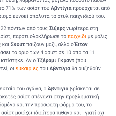
τη θέση, λαμβάνοντας μεγάλο ποσοστό πασών
 το 71% των ασίστ του
Αβντίγια
προέρχεται από
ρισμα ευνοεί απόλυτα το στυλ παιχνιδιού του.
ά 22 πόντων από τους
Σίξερς
νωρίτερα στη
ασίστ, παρότι ολοκλήρωσε το
παιχνίδι
με μόλις
ς
και
Σκουτ
παίζουν μαζί, αλλά ο
Έιτον
άσει το όριο των 4 ασίστ σε 10 από τα 11
ματίστηκε. Αν ο
Τζέραμι Γκραντ
(που
τεί, οι
ευκαιρίες
του
Αβντίγια
θα αυξηθούν
λευταίο του αγώνα, ο
Άβντιγια
βρίσκεται σε
αρκετές ασίστ απέναντι στην προβληματική
δομένα και την πρόσφατη φόρμα του, το
σίστ μοιάζει ιδιαίτερα πιθανό και - γιατί όχι -