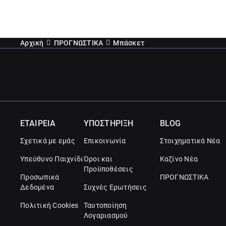
Αρχική
ΠΡΟΓΝΩΣΤΙΚΑ
Μπάσκετ
ΕΤΑΙΡΕΙΑ
ΥΠΟΣΤΗΡΙΞΗ
BLOG
Σχετικά με εμάς
Επικοινωνία
Στοιχηματικά Νέα
Υπεύθυνο Παιχνίδι
Όροι και
Καζίνο Νέα
Προϋποθέσεις
Προσωπικά
ΠΡΟΓΝΩΣΤΙΚΑ
Δεδομένα
Συχνές Ερωτήσεις
Πολιτική Cookies
Ταυτοποίηση
Λογαριασμού