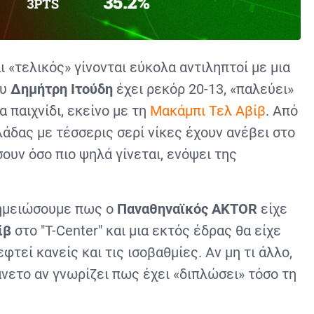
ι «τελικός» γίνονται εύκολα αντιληπτοί με μια
ου
Δημήτρη Ιτούδη
έχει ρεκόρ 20-13, «παλεύει»
να παιχνίδι, εκείνο με τη
Μακάμπι Τελ Αβίβ
. Από
λάδας με τέσσερις σερί νίκες έχουν ανέβει στο
ουν όσο πιο ψηλά γίνεται, ενόψει της
σημειώσουμε πως ο
Παναθηναϊκός AKTOR
είχε
ίβ
στο "T-Center" και μια εκτός έδρας θα είχε
τεί κανείς και τις ισοβαθμίες. Αν μη τι άλλο,
άνετο αν γνωρίζει πως έχει «διπλώσει» τόσο τη